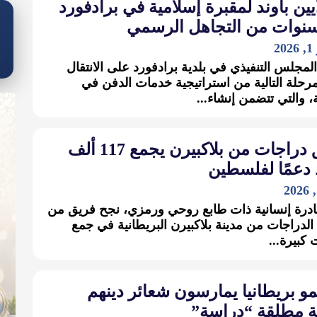
ايين باوند لمقبرة إسلامية في برادفورد
سنوات من التجاهل الرسمي
2
لمجلس التنفيذي في بلدية برادفورد على الانتقال
مرحلة التالية من استراتيجية خدمات الدفن في
ة، والتي تتضمن إنشاء...
فريق دراجات من بلاكبيرن يجمع 117 ألف
 دعمًا لفلسطين
درة إنسانية ذات طابع روحي ورمزي، نجح فريق من
الدراجات من مدينة بلاكبيرن البريطانية في جمع
 كبيرة...
 بريطانيا يمارسون شعائر دينهم
ة مطلقة “دراسة”