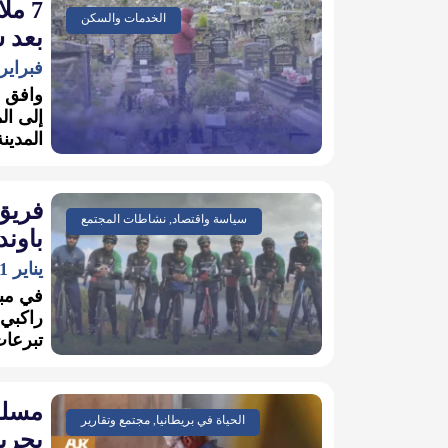
7 مل
الخدمات والسكن
بعد 
فبراير 1, 026
وافق ا
إلى ال
المدين
سياسة واقتصاد, نشاطات المجتمع
باوند
يناير 1, 2026
في مبا
راكبي 
تبرعات
مسلمو
الحياة في بريطانيا, مجتمع وتقارير
بحري