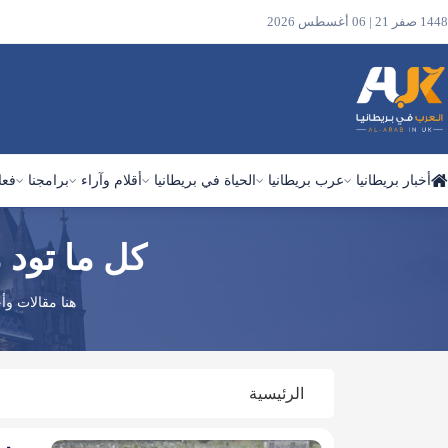
1448 صفر 21 | 06 أغسطس 2026
أخبار بريطانيا
عرب بريطانيا
الحياة في بريطانيا
أقلام وآراء
برامجنا
فعا
كل ما تود 
ابحث
في
الموقع
هنا مقالات وأ
الرئيسية