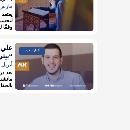
مارس 5, 024
يعتقد 
لتحسين
وفقًا 
علي 
أخبار العرب
“بيت
أبريل 26, 2023
بعد در
مانشست
بالحفا