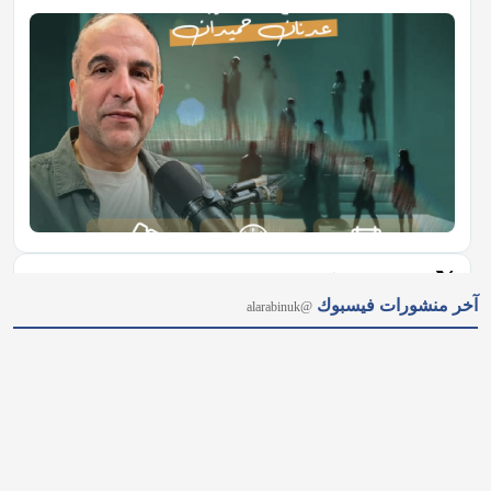
𝕏
@alarabinuk · 7 أغسطس 2026
آخر منشورات فيسبوك
@alarabinuk
"أكبر إعادة هيكلة منذ جيل.. بريطانيا تطلق ثورة في قطاع الصحة 
النفسية" أعلنت وزيرة الصحة إيفيت كوبر عن إطلاق أضخم حملة 
لتطوير قطاع الصحة النفسية؛ تشمل إنشاء مراكز جديدة ودعم 
الكوادر المتخصصة، لحماية المواطنين ومنع وصولهم إلى أزمات 
نفسية حادة.…