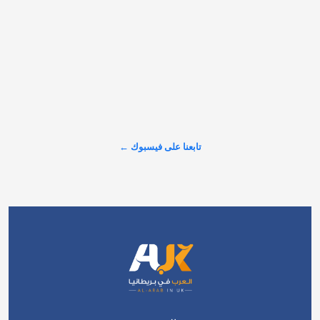
مطالبات برلمانية وتحقيقات صحفية حول استخدام تبرعات بريطانية 
لهذا الغرض.…
𝕏
@alarabinuk · 7 أغسطس 2026
"في إنجلترا.. لا يوجد مسطح مائي واحد خالٍ من المواد الكيميائية 
السامة!" تقرير خطير يكشف عن أرقام صدمت الشارع البريطاني 
حول حجم التلوث الذي يضرب الأنهار، وسط تصاعد الغضب الشعبي 
والمطالبات بإنهاء الخصخصة وسحب الأرباح من شركات المياه. 
تابعنا على فيسبوك ←
#شاهد لتكتشف…
عرض المزيد على X ←