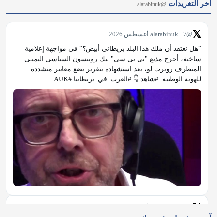
آخر التغريدات
@alarabinuk
𝕏
@alarabinuk · 7 أغسطس 2026
"هل تعتقد أن ملك هذا البلد بريطاني أبيض؟" في مواجهة إعلامية 
ساخنة، أحرج مذيع "بي بي سي" نيك روبنسون السياسي اليميني 
المتطرف روبرت لو، بعد استشهاده بتقرير يضع معايير متشددة 
للهوية الوطنية. #شاهد 👇 #العرب_في_بريطانيا #AUK
𝕏
@alarabinuk · 7 أغسطس 2026