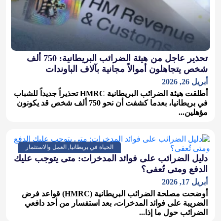
تحذير عاجل من هيئة الضرائب البريطانية: 750 ألف
شخص يتجاهلون أموالاً مجانية بآلاف الباوندات
أبريل 26, 2026
أطلقت هيئة الضرائب البريطانية HMRC تحذيراً جديداً للشباب
في بريطانيا، بعدما كشفت أن نحو 750 ألف شخص قد يكونون
مؤهلين...
الحياة في بريطانيا, العمل والاستثمار
دليل الضرائب على فوائد المدخرات: متى يتوجب عليك
الدفع ومتى تُعفى؟
أبريل 17, 2026
أوضحت مصلحة الضرائب البريطانية (HMRC) قواعد فرض
الضريبة على فوائد المدخرات، بعد استفسار من أحد دافعي
الضرائب حول ما إذا...