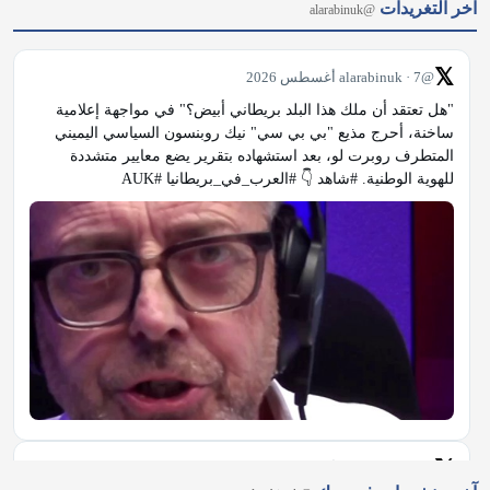
آخر التغريدات
@alarabinuk
𝕏
@alarabinuk · 7 أغسطس 2026
"هل تعتقد أن ملك هذا البلد بريطاني أبيض؟" في مواجهة إعلامية 
ساخنة، أحرج مذيع "بي بي سي" نيك روبنسون السياسي اليميني 
المتطرف روبرت لو، بعد استشهاده بتقرير يضع معايير متشددة 
للهوية الوطنية. #شاهد 👇 #العرب_في_بريطانيا #AUK
𝕏
@alarabinuk · 7 أغسطس 2026