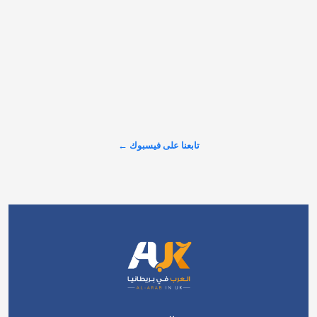
#شاهد لتكتشف…
عرض المزيد على X ←
تابعنا على فيسبوك ←