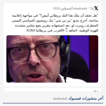
𝕏
@alarabinuk · 7 أغسطس 2026
"هل تعتقد أن ملك هذا البلد بريطاني أبيض؟" في مواجهة إعلامية 
ساخنة، أحرج مذيع "بي بي سي" نيك روبنسون السياسي اليميني 
المتطرف روبرت لو، بعد استشهاده بتقرير يضع معايير متشددة 
للهوية الوطنية. #شاهد 👇 #العرب_في_بريطانيا #AUK
𝕏
@alarabinuk · 7 أغسطس 2026
آخر منشورات فيسبوك
@alarabinuk
من نيويورك إلى ميشيغان.. هل أصبحت "أموال السياسة" عاجزة عن 
حسم الانتخابات الأمريكية؟ 🗳 رغم ملايين الأموال الخارجية ودعم 