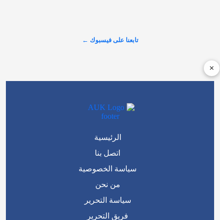
أنشطة وفعاليات تناسب العائلات في #بريطانيا خلال عطلة نهاية هذا 
الأسبوع🏤 تفاصيل الأنشطة وأماكن إقامتها: https://alarabinuk.com/?
p=240060 #العرب_في_بريطانيا #AUK
تابعنا على فيسبوك ←
عرض المزيد على X ←
×
الرئيسية
اتصل بنا
سياسة الخصوصية
من نحن
سياسة التحرير
فريق التحرير