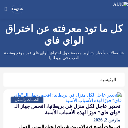
English
كل ما تود معرفته عن اختراق
بحث
ابحث
في
الواي فاي
الموقع
هنا مقالات وأخبار وتقارير معمقة حول اختراق الواي فاي عبر موقع ومنصة
العرب في بريطانيا.
الرئيسية
الخدمات والسكن
تحذير عاجل لكل منزل في بريطانيا: افحص جهاز الـ
“واي فاي” فورًا لهذه الأسباب الأمنية
مارس 2, 2026
في وقت أصبح فيه الإنترنت شريان الحياة اليومي للعمل