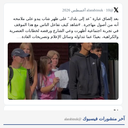
𝕏
@alarabinuk · 10 أغسطس 2026
بعد إلصاق عبارة "عد إلى بلدك" على ظهر شاب يبدو على ملامحه 
أنه من أصول مهاجرة.. #شاهد كيف تفاعل الناس مع هذا الموقف 
في تجربة اجتماعية أظهرت وعي الشارع ورفضه لخطابات العنصرية 
والكراهية، بعيدًا عما تتداوله وسائل الإعلام وتصريحات القادة.…
𝕏
@alarabinuk · 10 أغسطس 2026
آخر منشورات فيسبوك
@alarabinuk
🗞️حزمة من القضايا الساخنة التي تمس أمن الشارع البريطاني 
وسياساته الداخلية والدولية تتصدر الصحف البريطانية اليوم. التفاصيل 