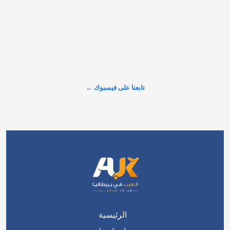
ومنصاتنا على وسائل التواصل الاجتماعي 📰 🌐 
http://Alarabinuk.com #العرب_في_بريطانيا #AUK #أخبار 
#نشرة_الأخبار #بريطانيا
عرض المزيد على X ←
تابعنا على فيسبوك ←
الرئيسية