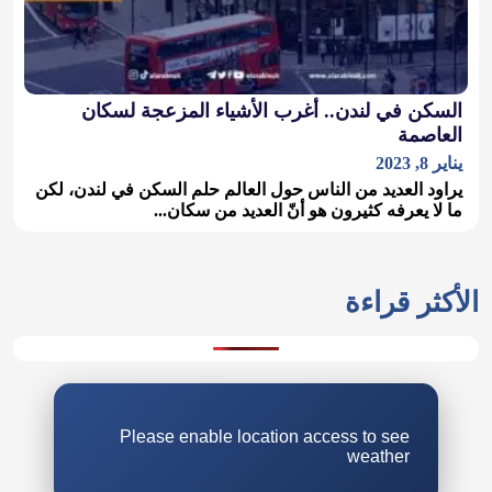
السكن في لندن.. أغرب الأشياء المزعجة لسكان
العاصمة
يناير 8, 2023
يراود العديد من الناس حول العالم حلم السكن في لندن، لكن
ما لا يعرفه كثيرون هو أنّ العديد من سكان...
الأكثر قراءة
Please enable location access to see
weather