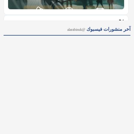
𝕏
@alarabinuk · 7 أغسطس 2026
آخر منشورات فيسبوك
@alarabinuk
"أكبر إعادة هيكلة منذ جيل.. بريطانيا تطلق ثورة في قطاع الصحة 
النفسية" أعلنت وزيرة الصحة إيفيت كوبر عن إطلاق أضخم حملة 
لتطوير قطاع الصحة النفسية؛ تشمل إنشاء مراكز جديدة ودعم 
الكوادر المتخصصة، لحماية المواطنين ومنع وصولهم إلى أزمات 
نفسية حادة.…