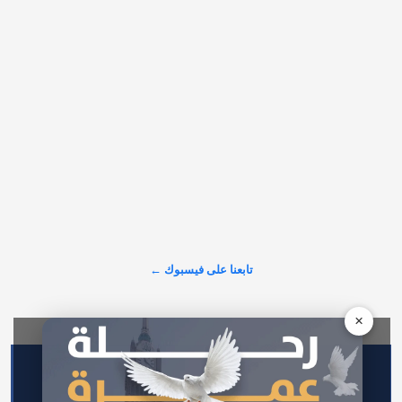
𝕏
@alarabinuk · 7 أغسطس 2026
أنشطة وفعاليات تناسب العائلات في #بريطانيا خلال عطلة نهاية هذا 
الأسبوع🏤 تفاصيل الأنشطة وأماكن إقامتها: https://alarabinuk.com/?
p=240060 #العرب_في_بريطانيا #AUK
𝕏
@alarabinuk · 7 أغسطس 2026
وثّق مقطع فيديو لحظة اقتحام أربعة رجال ملثمين محطة Wetherby 
Services على طريق A1(M) في شمال يوركشاير، باستخدام سيارة 
من طراز Nissan Juke، في عملية سطو وقعت نحو الساعة الثانية 
فجر 29 يوليو. وبحسب الشرطة، دخلت السيارة إلى مبنى المحطة…
تابعنا على فيسبوك ←
عرض المزيد على X ←
×