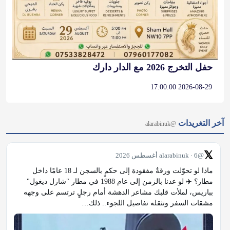
حفل التخرج 2026 مع الدار دارك
2026-08-29 17:00:00
آخر التغريدات
@alarabinuk
𝕏
@alarabinuk · 6 أغسطس 2026
ماذا لو تحوّلت ورقةٌ مفقودة إلى حكمٍ بالسجن لـ 18 عامًا داخل 
مطار؟ ✈️ لو عدنا بالزمن إلى عام 1988 في مطار "شارل ديغول" 
بباريس، لملأت قلبك مشاعر الدهشة أمام رجلٍ ترتسم على وجهه 
مشقات السفر وتثقله تفاصيل اللجوء.. ذلك…