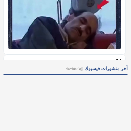
𝕏
@alarabinuk · 6 أغسطس 2026
آخر منشورات فيسبوك
@alarabinuk
اعتقلت الشرطة البريطانية شخصين عقب اضطرابات شهدتها بلدة 
ثيتفورد في مقاطعة نورفولك، بعدما حاول محتجون مناهضون للهجرة 
اقتحام منزل يُعتقد أنه يؤوي طالبي لجوء. وأفادت شرطة نورفولك 
بأن الاحتجاجات تطورت إلى أعمال عنف، أسفرت عن إصابة 
شرطيتين؛ حيث تعرضت إحداهما…