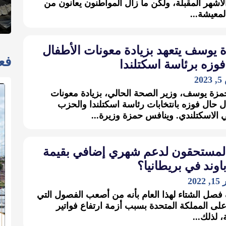
لأشهر المقبلة، ولكن ما زال المواطنون يعانون من
لمعيشة...
 يوسف يتعهد بزيادة معونات الأطفال
فعا
وزه برئاسة اسكتلندا
2
مزة يوسف، وزير الصحة الحالي، بزيادة معونات
ل حال فوزه بانتخابات رئاسة اسكتلندا والحزب
 الاسكتلندي. وينافس حمزة وزيرة...
لمستحقون لدعم شهري إضافي بقيمة
202
ف فصل الشتاء لهذا العام بأنه من أصعب الفصول التي
ى المملكة المتحدة بسبب أزمة ارتفاع فواتير
، لذلك...