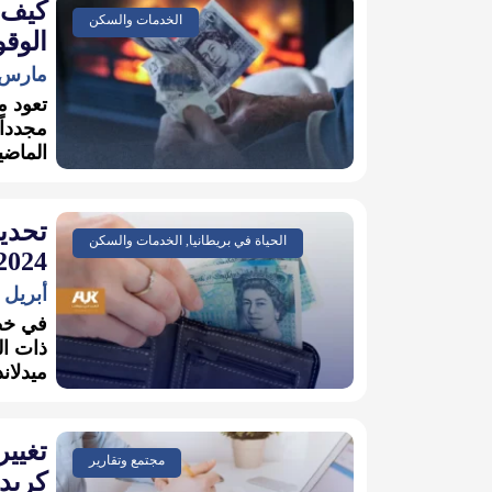
كيف 
الخدمات والسكن
الوقو
مارس 29, 026
تعود م
مجدداً
الماضي
تحدي
الحياة في بريطانيا, الخدمات والسكن
2024
أبريل 27, 2024
في خط
ذات ال
ميدلاند
تغيي
مجتمع وتقارير
كريدي