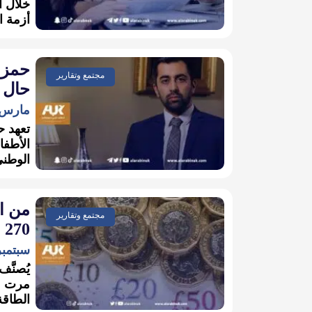
خلال ا
أزمة ا
حمزة
مجتمع وتقارير
حال ف
مارس 5, 023
تعهد ح
الأطفا
الوطني
من ا
مجتمع وتقارير
270 باوند في بريطانيا؟
سبتمبر 15, 2
يُصنَّ
مرت عل
الطاقة