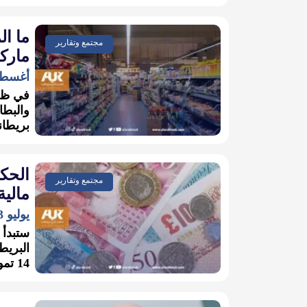
ما ال
مجتمع وتقارير
ماركت
أغسطس 16,
في ظل 
والبطا
بريطان
الحكو
مجتمع وتقارير
مالية ا
يوليو 13, 2022
ستبدأ 
البريط
14 تموز/ يوليو الحالي...