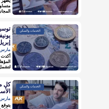
يظهر ت
متساو 
المجاني
توسيع
الخدمات والسكن
يونيف
إبريل 24
مارس 29, 023
المؤهل
لتشمل 
كل م
الخدمات والسكن
الأسر
مارس 8, 023
يتوقع 