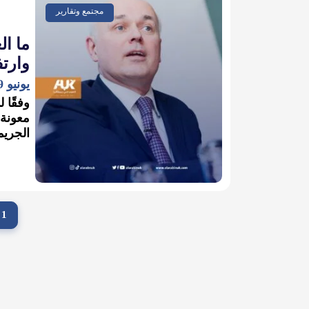
مجتمع وتقارير
‎ما ا
وارتف
يونيو 29, 2022
وفقًا 
الجريم
1