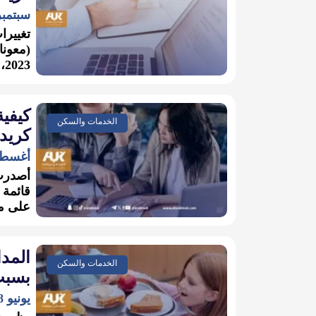
سبتمبر 6, 23
تغييرا
(معونا
2023، بهدف إصلاح تقييم قدرة...
كيفي
الخدمات والسكن
كريد
أغسطس 21,
أصدرت 
قائمة 
على مع
المد
الخدمات والسكن
بسبب
يونيو 18, 2023