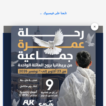
يوم 14 أغسطس للتوعية بما وصفته بـ«التهديدات المتصاعدة» التي 
تواجه المسجد الأقصى، ضمن حملة تستهدف مشاركة ألف مسجد 
تابعنا على فيسبوك ←
في مختلف أنحاء…
×
عرض المزيد على X ←
الرئيسية
اتصل بنا
سياسة الخصوصية
من نحن
سياسة التحرير