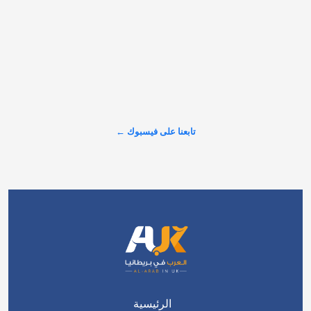
"هل تعتقد أن ملك هذا البلد بريطاني أبيض؟" في مواجهة إعلامية 
ساخنة، أحرج مذيع "بي بي سي" نيك روبنسون السياسي اليميني 
المتطرف روبرت لو، بعد استشهاده بتقرير يضع معايير متشددة 
للهوية الوطنية. #شاهد 👇 #العرب_في_بريطانيا #AUK
عرض المزيد على X ←
تابعنا على فيسبوك ←
الرئيسية