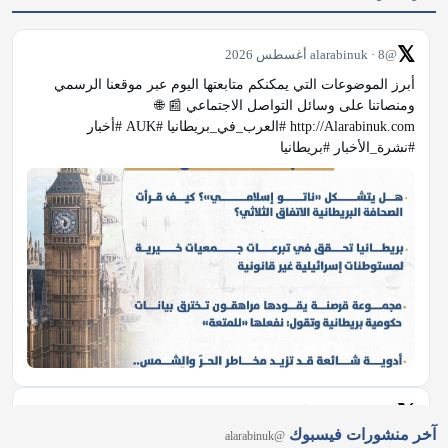
𝕏
@alarabinuk · 8 أغسطس 2026
أبرز الموضوعات التي يمكنكم متابعتها اليوم عبر موقعنا الرسمي 
ومنصاتنا على وسائل التواصل الاجتماعي 📰 🌐 
http://Alarabinuk.com #العرب_في_بريطانيا #AUK #أخبار 
#نشرة_الأخبار #بريطانيا
𝕏
@alarabinuk · 8 أغسطس 2026
آخر منشورات فيسبوك
@alarabinuk
دراجٌ يصارع الموت في لندن واعتقال السائق المخمور أصيب رجل 