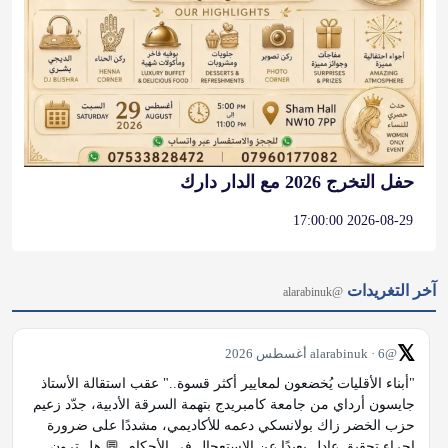
حفل التخرج 2026 مع الدار دارك
2026-08-29 17:00:00
آخر التغريدات
@alarabinuk
𝕏
@alarabinuk · 6 أغسطس 2026
"أبناء الأقليات يُخضعون لمعايير أكثر قسوة.." عقب استقالة الأستاذ 
جايسون أرداي من جامعة كامبريدج بتهمة السرقة الأدبية، جدّد زعيم 
حزب الخضر زاك بولانسكي دعمه للأكاديمي، مشددًا على ضرورة 
إجراء تحقيق عادل بعيدًا عن الاستعجال في الأحكام. 💬 هل ترون 