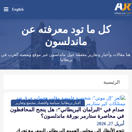
English
كل ما تود معرفته عن
بحث
ابحث
في
ماندلسون
الموقع
هنا مقالات وأخبار وتقارير معمقة حول ماندلسون عبر موقع ومنصة العرب في
بريطانيا.
الرئيسية
أخبار بريطانيا, سياسة واقتصاد, مجتمع وتقارير
صدام في “البرلمان البريطاني”: هل ينجح المحافظون
في محاصرة ستارمر بورقة ماندلسون؟
أبريل 27, 2026
تتجه الأنظار إلى مجلس العموم البريطاني اليوم، مع تحرك