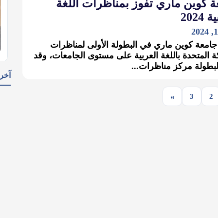
جامعة كوين ماري تفوز بمناظرات 
العر
فازت جامعة كوين ماري في البطولة الأولى لم
المملكة المتحدة باللغة العربية على مستوى الجامعا
نظّم البطولة مركز مناظ

بوك
»
3
2
؟

K