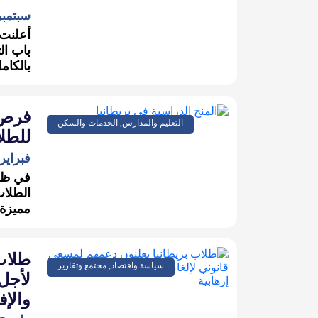
سبتمبر 22, 5
باب ال
بالكامل لعام 6
فرص 
التعليم والمدارس, الخدمات والسكن
للطلاب 
فبراير 12, 025
في ظل 
الطلاب
مميزة 
طلاب
سياسة واقتصاد, مجتمع وتقارير
لأجل
والإف