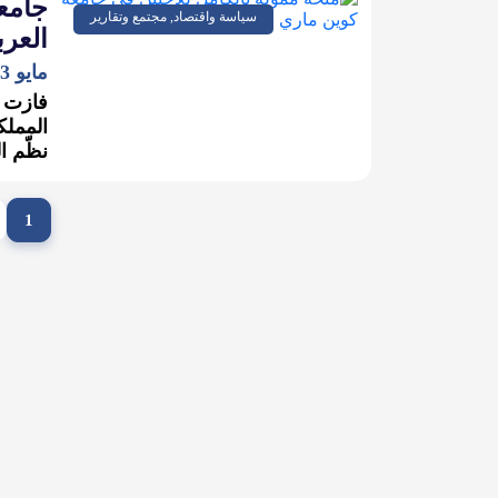
جامعة
سياسة واقتصاد, مجتمع وتقارير
العربية 
مايو 13, 2024
فازت ج
المملك
نظّم ا
1