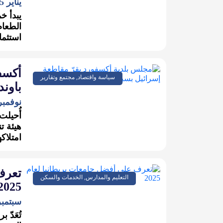
يناير 15, 2025
يبدأ خ
الطعام
استثما
أكسف
سياسة واقتصاد, مجتمع وتقارير
باوند
نوفمبر 27, 24
أُحيلت
هيئة ت
امتلاكه
تعرف
التعليم والمدارس, الخدمات والسكن
2025
سبتمبر 23, 4
تُعَدّ 