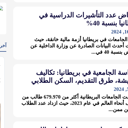
انخفاض عدد التأشيرات الدراسي
بريطانيا بنس
تواجه الجامعات في بريطانيا أزمة مالية خانق
كشفت أحدث البيانات الصادرة عن وزارة الداخ
يدات
انخفاض بنسبة

الدراسة الجامعية في بريطانيا: ت
المعيشة، طرق التقديم، السكن الط
…
استقبلت الجامعات البريطانية أكثر من 679.970 طالب من
مختلف أنحاء العالم في عام 2023، حيث ازداد عدد الطلاب
الدوليين 