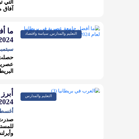
التي ت
آفاق م
ما أف
التعليم والمدارس, سياسة واقتصاد
2024؟
سبتمبر 8, 24
حصلت 
عصرية 
البريطا
أبرز 
التعليم والمدارس
2024
أغسطس 16,
صدرت أ
وأيرلن