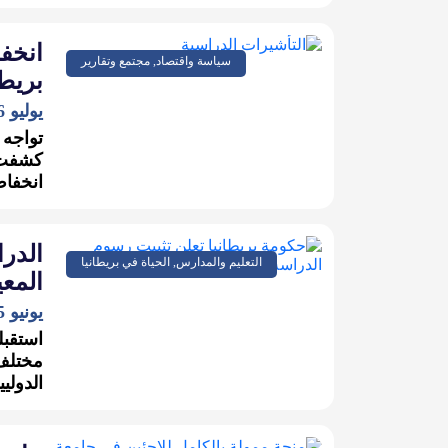
انخف
سياسة واقتصاد, مجتمع وتقارير
بريطان
يوليو 16, 2024
تواجه 
كشفت أ
انخفاض بن
الدرا
التعليم والمدارس, الحياة في بريطانيا
المع
يونيو 5, 2024
الدولي