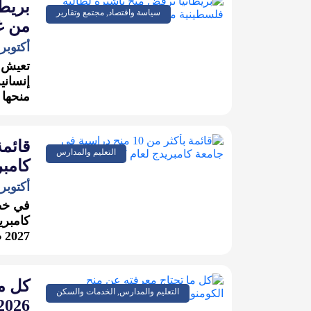
بريطا
سياسة واقتصاد, مجتمع وتقارير
من غ
أكتوبر 29, 025
إنساني
منحها 
التعليم والمدارس
كامبريدج
أكتوبر 22, 025
في خطو
2027 ضمن برنامج (Cambridge...
كل ما
التعليم والمدارس, الخدمات والسكن
2026 للماجستير والدكتور