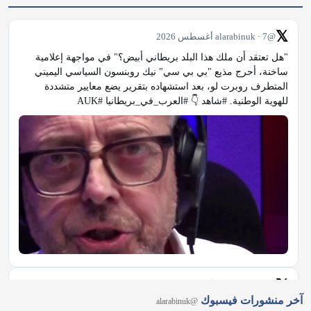
ساخنة، أحرج مذيع "بي بي سي" نيك روبنسون السياسي اليميني 
المتطرف روبرت لو، بعد استشهاده بتقرير يضع معايير متشددة 
للهوية الوطنية. #شاهد 👇 #العرب_في_بريطانيا #AUK
𝕏
@alarabinuk · 7 أغسطس 2026
آخر منشورات فيسبوك
@alarabinuk
من نيويورك إلى ميشيغان.. هل أصبحت "أموال السياسة" عاجزة عن 
حسم الانتخابات الأمريكية؟ 🗳 رغم ملايين الأموال الخارجية ودعم 
قيادة الحزب لمنافسته؛ أحدث الطبيب من أصول مصريّة عبد الرحمن 
السيد مفاجأة مدوّية بفوزه بترشيح الديمقراطيين لمجلس الشيوخ عن 
ولاية ميشيغان.…