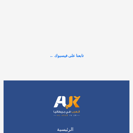
"في إنجلترا.. لا يوجد مسطح مائي واحد خالٍ من المواد الكيميائية 
السامة!" تقرير خطير يكشف عن أرقام صدمت الشارع البريطاني 
حول حجم التلوث الذي يضرب الأنهار، وسط تصاعد الغضب الشعبي 
والمطالبات بإنهاء الخصخصة وسحب الأرباح من شركات المياه. 
تابعنا على فيسبوك ←
#شاهد لتكتشف…
عرض المزيد على X ←
الرئيسية
اتصل بنا
سياسة الخصوصية
من نحن