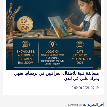
مسابقة فنية للأطفال العراقيين في بريطانيا تنتهي
بمزاد علني في لندن
2026-09-19 12:00:00
آخر التغريدات
@alarabinuk
𝕏
@alarabinuk · 7 أغسطس 2026
"هل تعتقد أن ملك هذا البلد بريطاني أبيض؟" في مواجهة إعلامية 