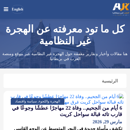
English
كل ما تود معرفته عن الهجرة
بحث
ابحث
في
غير النظامية
الموقع
هنا مقالات وأخبار وتقارير معمقة حول الهجرة غير النظامية عبر موقع ومنصة
العرب في بريطانيا.
الرئيسية
الهجرة واللجوء, سياسة واقتصاد
​6 أيام من الجحيم.. وفاة 22 مهاجرًا عطشًا وجوعًا في
قارب تائه قبالة سواحل كريت
مارس 29, 2026
تكشف مأساة جديدة في البحر المتوسط عن الوجه القاسي