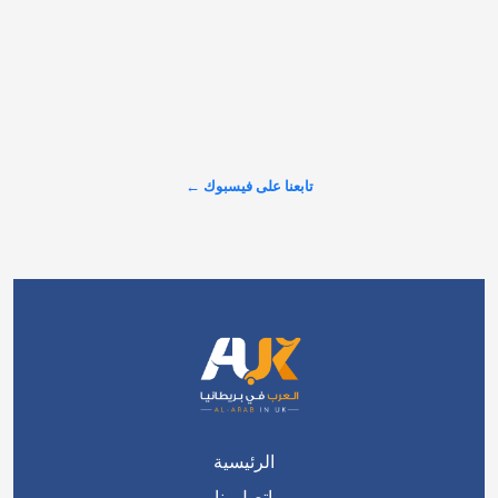
"آندي بيرنهام.. أرجوك استمع إلينا" بأعينٍ يملؤها الدمع، وجّه الرياضي 
أرشي جودبيرن المصاب بسرطان الدماغ نداءً عاجلًا إلى آندي 
بيرنهام، مطالبًا إياه بإنشاء "رابطة وطنية لسرطان الدماغ" تمنح 
المرضى فرصة حقيقية للعلاج. #العرب_في_بريطانيا #AUK
عرض المزيد على X ←
تابعنا على فيسبوك ←
الرئيسية
اتصل بنا