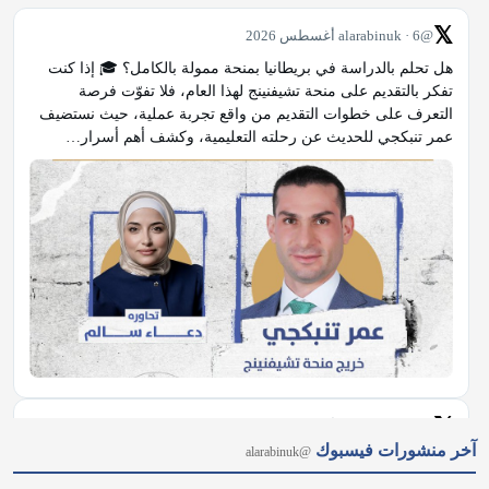
𝕏
@alarabinuk · 6 أغسطس 2026
هل تحلم بالدراسة في بريطانيا بمنحة ممولة بالكامل؟ 🎓 إذا كنت 
تفكر بالتقديم على منحة تشيفنينج لهذا العام، فلا تفوّت فرصة 
التعرف على خطوات التقديم من واقع تجربة عملية، حيث نستضيف 
عمر تنبكجي للحديث عن رحلته التعليمية، وكشف أهم أسرار…
𝕏
@alarabinuk · 6 أغسطس 2026
آخر منشورات فيسبوك
@alarabinuk
أبرز الموضوعات التي يمكنكم متابعتها اليوم عبر موقعنا الرسمي 
ومنصاتنا على وسائل التواصل الاجتماعي 📰 🌐 