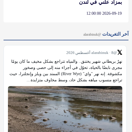
بمزاد علني في لندن
2026-09-19 12:00:00
آخر التغريدات
@alarabinuk
𝕏
@alarabinuk · 8 أغسطس 2026
نهرٌ بريطاني شهير يختنق.. والمياه تتراجع بشكل مخيف ما كان يومًا 
مجرى نابضًا بالحياة، تحوّل في أجزاء منه إلى حصى وصخور 
مكشوفة. إنه نهر "واي" (River Wye) الممتد بين ويلز وإنجلترا، حيث 
تراجع منسوب مياهه بشكل حاد، وسط مخاوف متزايدة…