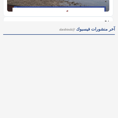
𝕏
@alarabinuk · 8 أغسطس 2026
آخر منشورات فيسبوك
@alarabinuk
"أنت رئيسٌ للشعب أم لأصحاب المصالح؟".. في رسالة قوية إلى 
آندي بيرنهام.. المؤثر المالي البريطاني "توبي نوبات" يفتح النار على 
الشركات العملاقة والبنوك التي تجني الأرباح من الحروب والمجاعات 
على حساب المواطن العادي، وتفاقم أزمات الغذاء والجفاف إرضاءً 
لدونالد ترامب،…