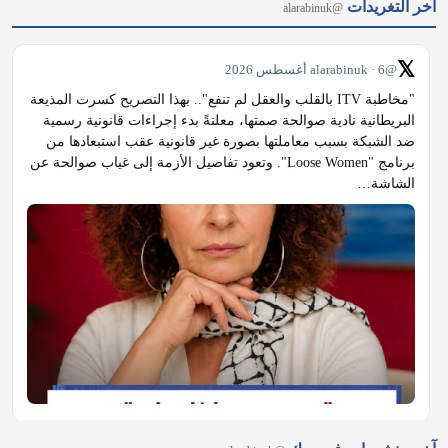
آخر التغريدات
@alarabinuk
𝕏
@alarabinuk · 6 أغسطس 2026
"مخاطبة ITV بالقلب والعقل لم تنفع".. بهذا التصريح كسرت المذيعة 
البريطانية نادية صوالحة صمتها، معلنةً بدء إجراءات قانونية رسمية 
ضد الشبكة بسبب معاملتها بصورة غير قانونية عقب استبعادها من 
برنامج "Loose Women". وتعود تفاصيل الأزمة إلى غياب صوالحة عن 
الشاشة…