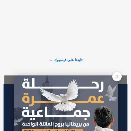
ألف شخص، لتصبح أكثر أمانََا من كبرى المدن الأمريكية،…
𝕏
@alarabinuk · 6 أغسطس 2026
الطلب الاستثماري على عقارات المدينة المنورة يتصدّر المشهد في 
لندن.. 🇬🇧 نجاح باهر سجّلته شركة "سما العقارية" خلال مشاركتها 
في معرض الاستثمار العقاري السعودي البريطاني، أثمر عن بيع 
مجموعة واسعة من وحداتها السكنية والاستثمارية الراقية للعديد من 
المستثمرين وصنّاع القرار.…
تابعنا على فيسبوك ←
عرض المزيد على X ←
×