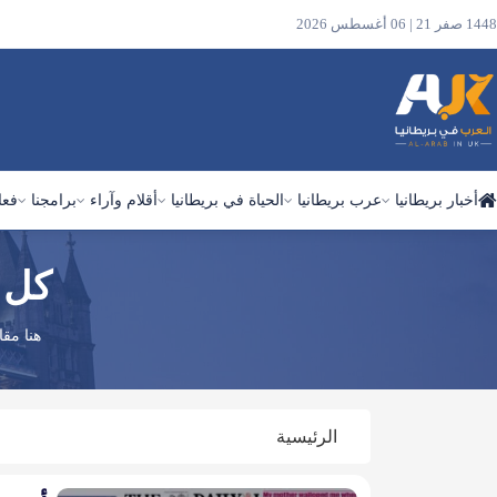
1448 صفر 21 | 06 أغسطس 2026
أخبار بريطانيا
عرب بريطانيا
الحياة في بريطانيا
أقلام وآراء
برامجنا
فعا
كل م
ابحث
في
الموقع
هنا مقا
الرئيسية