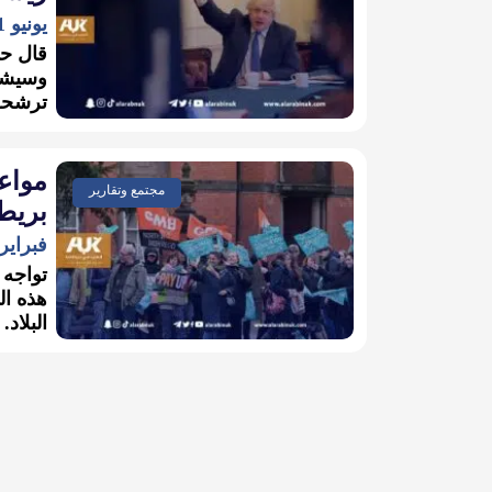
يونيو 11, 2023
قال حل
وسيشكل
ترشحه 
مواع
مجتمع وتقارير
بريطا
فبراير 22, 023
تواجه 
هذه ال
البلاد.