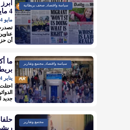
أبرز 
سياسة واقتصاد, صحف بريطانية
4 مايو 2024
مايو 4, 2024
تصدرت 
عناوين
أن حزب
ما أك
سياسة واقتصاد, مجتمع وتقارير
بريطا
يناير 24, 2024
الدوائ
جديد لل
حلفا
مجتمع وتقارير
ريشي