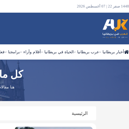
1448 صفر 22 | 07 أغسطس 2026
أخبار بريطانيا
عرب بريطانيا
الحياة في بريطانيا
أقلام وآراء
برامجنا
فعا
كل ما
ابحث
في
الموقع
هنا مقال
الرئيسية