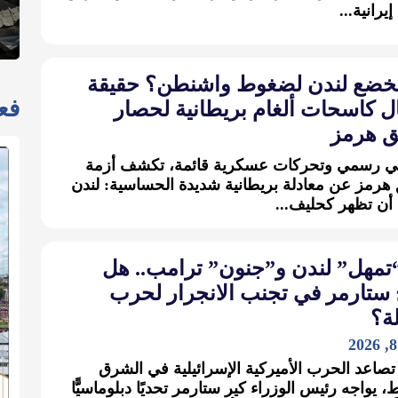
يرانية...
خضع لندن لضغوط واشنطن؟ حقيقة
فعا
ل كاسحات ألغام بريطانية لحصار
 هرمز
في رسمي وتحركات عسكرية قائمة، تكشف أزمة
رمز عن معادلة بريطانية شديدة الحساسية: لندن
أن تظهر كحليف...
“تمهل” لندن و”جنون” ترامب.. هل
 ستارمر في تجنب الانجرار لحرب
ة؟
اعد الحرب الأميركية الإسرائيلية في الشرق
، يواجه رئيس الوزراء كير ستارمر تحديًا دبلوماسيًّا