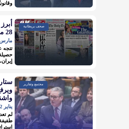
وقانوني
أبرز 
صحف بريطانية
28 مارس 2026
مارس 28, 026
تتجه ع
حصيلة 
إيران،
ستار
مجتمع وتقارير
ويرف
واشن
يناير 22, 2026
لم تعد
طفيفة 
استراتي