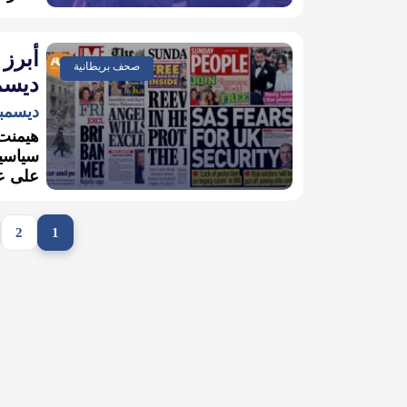
صحف بريطانية
ديسمبر 
ديسمبر 28, 5
هيمنت 
سياسية
على عن
2
1