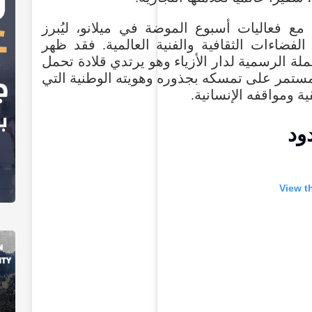
مع
فعاليات
أسبوع
الموضة
في
ميلانو
،
ليُبرز
الفضاءات
الثقافية
والفنية
العالمية
.
فقد
ظهر
ملة
الرسمية
لدار
الأزياء
وهو
يرتدي
قلادة
تحمل
ستمر
على
تمسكه
بجذوره
وهويته
الوطنية
التي
ية
ومواقفه
الإنسانية
.
ود
View
t