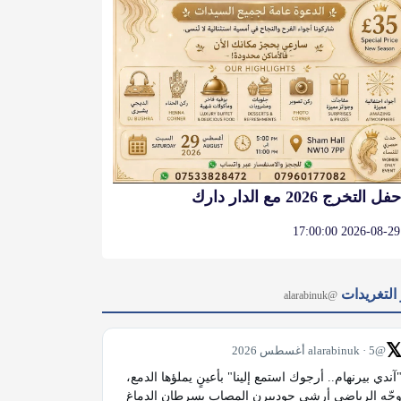
حفل التخرج 2026 مع الدار دارك
2026-08-29 17:00:00
آخر التغر
@alarabinuk

@alarabinuk · 5 أغسطس 2026
"آندي بيرنهام.. أرجوك استمع إلينا" بأعينٍ يملؤها الدمع، 
وجّه الرياضي أرشي جودبيرن المصاب بسرطان الدماغ 