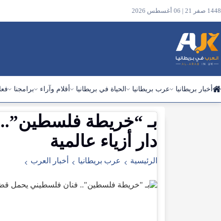
1448 صفر 21 | 06 أغسطس 2026
أخبار بريطانيا
عرب بريطانيا
الحياة في بريطانيا
أقلام وآراء
برامجنا
فعا
بـ
“
خريطة
فلسطين”..
ابحث
في
دار
أزياء
عالمية
الموقع
الرئيسية
عرب بريطانيا
أخبار العرب