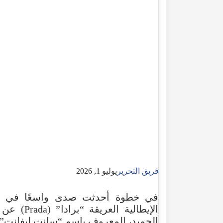
فريق التحرير
يوليو 1, 2026
في
خطوة
أحدثت
صدى
واسعًا
في
الإيطالية
العريقة
“
برادا
” (
Prada
)
عن
الحميد
،
المعروف
باسم
“
سانت
ليفانت
،