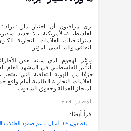
يرى
مراقبون
أن
اختيار
دار
“
برادا
”
الفلسطينية-الأمريكية
بيلا
حديد
سفيرة
استراتيجيات
العلامات
التجارية
الكبرى
الثقافي
والسياسي
المؤثر
.
ورغم
الهجوم
الذي
شنته
بعض
الأطرا
التأثير
الفلسطيني
في
المشهد
العام
ال
جزءًا
من
الهوية
الثقافية
التي
يفتخر
ب
العلامات
التجارية
العالمية
أمام
واقع
جدي
المنحاز
للعدالة
وحقوق
الشعوب
.
المصدر
:
ynet
اقرأ
أيضًا
:
يقطعون 109 أميال لدعم صمود العائلات الفلسطينية اقتصاديًا