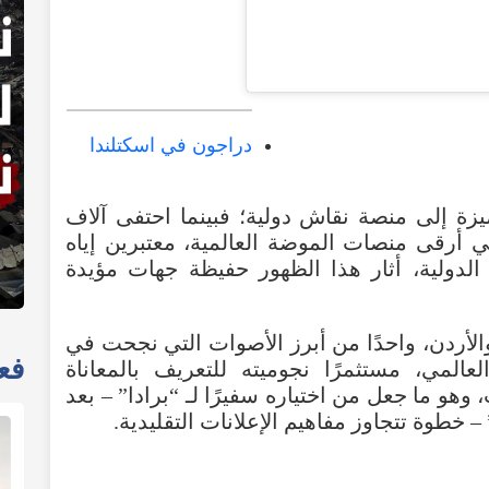
دراجون في اسكتلندا
يزة
إلى
منصة
نقاش
دولية؛
فبينما
احتفى
آلاف
ي
أرقى
منصات
الموضة
العالمية
،
معتبرين
إياه
الدولية
،
أثار
هذا
الظهور
حفيظة
جهات
مؤيدة
الأردن
،
واحدًا
من
أبرز
الأصوات
التي
نجحت
في
فعا
لعالمي
،
مستثمرًا
نجوميته
للتعريف
بالمعاناة
،
وهو
ما
جعل
من
اختياره
سفيرًا
لـ
“
برادا
”
–
بعد
–
خطوة
تتجاوز
مفاهيم
الإعلانات
التقليدية.