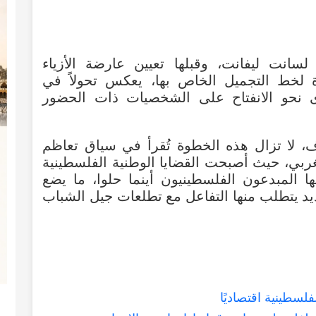
لسانت
ليفانت
،
وقبلها
تعيين
عارضة
الأزياء
لخط
التجميل
الخاص
بها
،
يعكس
تحولاً
في
نحو
الانفتاح
على
الشخصيات
ذات
الحضور
ف
،
لا
تزال
هذه
الخطوة
تُقرأ
في
سياق
تعاظم
غربي
،
حيث
أصبحت
القضايا
الوطنية
الفلسطينية
ها
المبدعون
الفلسطينيون
أينما
حلوا
،
ما
يضع
د
يتطلب
منها
التفاعل
مع
تطلعات
جيل
الشباب