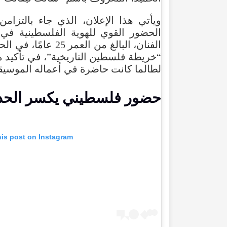
ويأتي
هذا
الإعلان
،
الذي
جاء
بالتزامن
الحضور
القوي
للهوية
الفلسطينية
في
الفنان
،
البالغ
من
العمر
25
عامًا
،
في
الح
“
خريطة
فلسطين
التاريخية
”،
في
تأكيد
م
لطالما
كانت
حاضرة
في
أعماله
الموسيق
حضور
فلسطيني
يكسر
الحد
his
post
on
Instagram