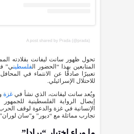
A post shared by Prada (@prada)
تحول
ظهور
سانت
ليفانت
بقلادته
المم
المتابعين
بهذا
“
الحضور
ال
فلسطين
ي”
ف
تعبيرًا
صادقًا
عن
الانتماء
في
المحافل
للاحتلال
الإسرائيلي
.
ويُعد
سانت
ليفانت
،
الذي
نشأ
في
غزة
و
إيصال
الرواية
الفلسطينية
للجمهور
ا
الإنسانية
في
غزة
والدعوة
لوقف
الحرب
تجارب
مماثلة
مع
“
ديور
” و”سان
لوران
”
ما
وراء
اختيار
“
برادا
”