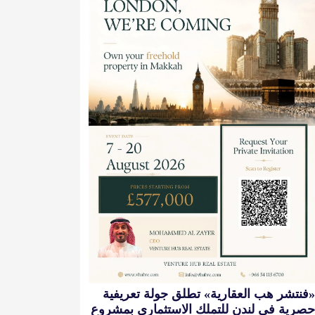
«فنتشر هب العقارية» تطلق جولة تعريفية
حصرية في لندن للتملك الاستثماري بمشروع