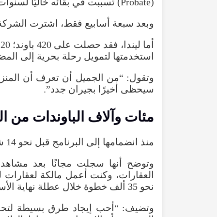
(
Probate
)
تسببت
في
بقائه
خاليًا
لسنوات
وبعد
سبعة
أسابيع
فقط
،
اشترت
الشركة
أما
ليندا
،
فقد
حصلت
على
420
باوند؛
20
استخدمتها
لتمويل
رحلة
بحرية
إلى
المض
وتقول
: “
من
الجميل
أن
تعرف
أن
المنز
سيحظى
أخيرًا
بجيران
جدد
”.
مئات
وآلاف
الباوندات
من
ا
منذ
انضمامها
إلى
البرنامج
قبل
نحو
14
ش
وتوضح
أنها
سجلت
مجانًا
بعد
مشاهدة
العقارات
،
وكنت
أعمل
مالكة
لعقارات
ل
نحو
35
ألف
خطوة
خلال
عطلة
نهاية
الأس
وتضيف
: “
أحب
إيجاد
طرق
بسيطة
لتح