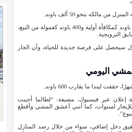
.
المنزل
من
مالكه
بنحو
50
ألف
باوند
.
باوند
كمكافأة
أولية
و400
باوند
كعمولة
من
البيع
،
ايق
النرويجية
.
ل
سيحصل
على
فرصة
جديدة
للحياة
،
وأن
الجار
لمشي
اليومي
هرًا
،
حققت
ليندا
ما
يقارب
600
باوند
.
إعلان
عبر
فيسبوك
،
مضيفة
: “
لطالما
أحببت
لإيجار
لسنوات
،
كما
أنني
أعشق
المشي
وأقطع
بوع
”.
قيق
دخل
إضافي
،
سواء
من
خلال
رصد
المنازل