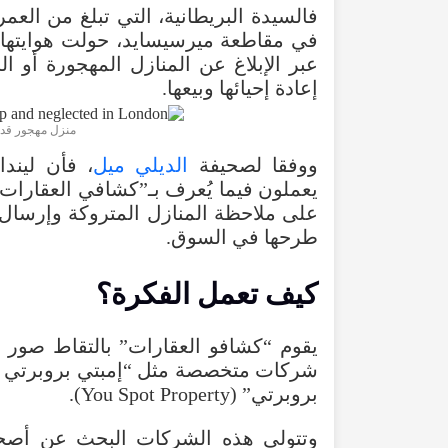
فالسيدة
البريطانية
،
التي
تبلغ
من
العمر
في
مقاطعة
ميرسيسايد
،
حولت
هوايتها
عبر
الإبلاغ
عن
المنازل
المهجورة
أو
ال
إعادة
إحيائها
وبيعها
.
منزل مهجور قد
ووفقا لصحيفة
الديلي ميل
، فأن ليند
يعملون
فيما
يُعرف
بـ”كشافي
العقارات
على
ملاحظة
المنازل
المتروكة
وإرسال
طرحها
في
السوق.
كيف
تعمل
الفكرة
؟
يقوم
“
كشافو
العقارات
”
بالتقاط
صور
شركات
متخصصة
مثل
“
إمبتي
بروبرتي
بروبرتي” (
You Spot Property
).
وتتولى
هذه
الشركات
البحث
عن
أصح