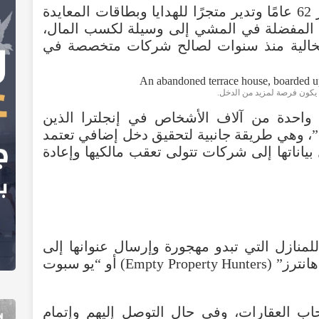
62
عامًا
وتدير
متجرًا
للهدايا
وبطاقات
المعايدة
المفضلة
في
المشي
إلى
وسيلة
لكسب
المال
،
خالية
منذ
سنوات
لصالح
شركات
متخصصة
في
 يكون فرصة لمزيد
من
الدخل.
ا واحدة من
آلاف
الأشخاص
في
إنجلترا
الذين
”،
وهي
طريقة
جانبية
لتحقيق
دخل
إضافي
تعتمد
بياناتها
إلى
شركات
تتولى
تعقب
مالكيها
وإعادة
للمنازل
التي
تبدو
مهجورة
وإرسال
عنوانها
إلى
هانترز
” (
Hunters
Property
Empty
)
أو
“يو سبوت
اب
العقارات
،
وفي
حال
التوصل
إليهم
وإتمام