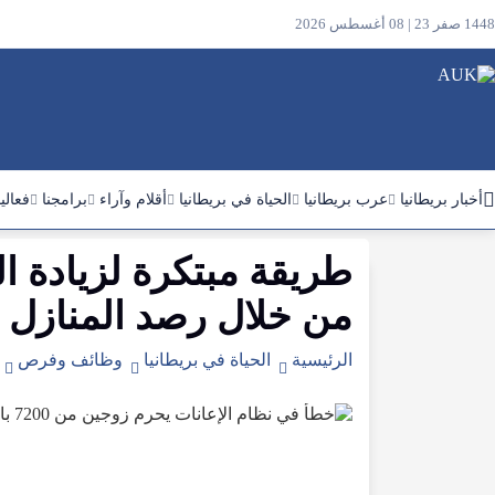
1448 صفر 23 | 08 أغسطس 2026
أخبار بريطانيا
عرب بريطانيا
الحياة في بريطانيا
أقلام وآراء
برامجنا
فعالي
طريقة
مبتكرة
لزيادة
ا
ابحث
في
من
خلال
رصد
المنازل
الموقع
الرئيسية
الحياة في بريطانيا
وظائف وفرص