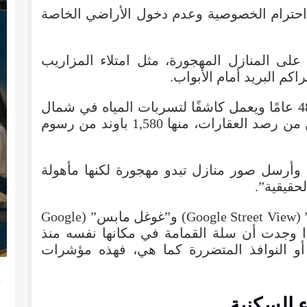
حترام
الخصوصية
وعدم
دخول
الأراضي
الخاصة
على
المنازل
المهجورة
،
مثل
امتلاء
المزاريب
راكم
البريد
أمام
الأبواب
.
عامًا
ويعمل
كاشفًا
لتسربات
المياه
في
شمال
من
رصد
العقارات
،
منها
1,580
باوند
من
رسوم
وأرسل
صور
منازل
تبدو
مهجورة
لكنها
مأهولة
لحقيقية
”.
” 
View
Street
Google
)
و”غوغل
مابس
” (
Google
وجدت
أن
سلة
القمامة
في
مكانها
نفسه
منذ
أو
النوافذ
المتضررة
كما
هي، فهذه مؤشرات
ء
السكنية