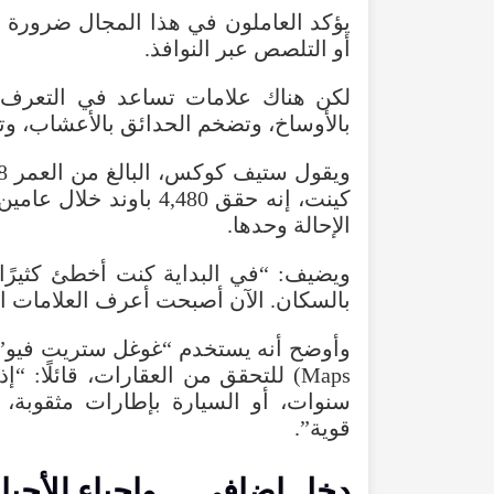
يؤكد
العاملون
في
هذا
المجال
ضرورة
ا
أو
التلصص
عبر
النوافذ
.
لكن
هناك
علامات
تساعد
في
التعرف
بالأوساخ
،
وتضخم
الحدائق
بالأعشاب
،
وت
ويقول
ستيف
كوكس
،
البالغ
من
العمر
48
كينت
،
إنه
حقق
4,480
باوند
خلال
عامين
الإحالة
وحدها
.
ويضيف
: “
في
البداية
كنت
أخطئ
كثيرًا
بالسكان
.
الآن
أصبحت
أعرف
العلامات
ا
وأوضح
أنه
يستخدم
“
غوغل
ستريت
فيو
(
Maps
)
للتحقق
من
العقارات
،
قائلًا
: “
إذا
سنوات
،
أو
السيارة بإطارات مثقوبة، 
قوية”.
دخل
إضافي…
وإحياء
للأحيا