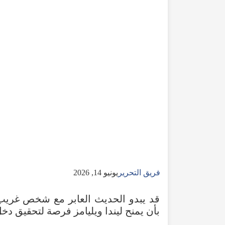
فريق التحرير
يونيو 14, 2026
قد
يبدو
الحديث
العابر
مع
شخص
غريب
بأن
يمنح
ليندا
ويليامز
فرصة
لتحقيق
دخل