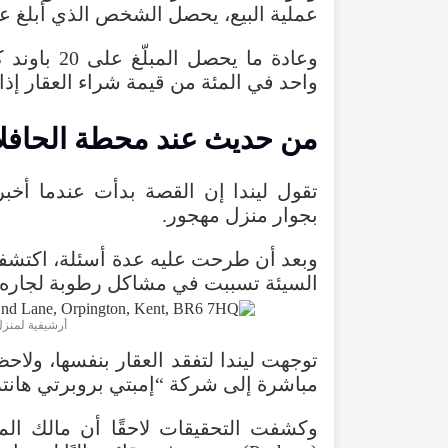
عملية
البيع
،
يحصل
الشخص
الذي
أبلغ
ع
وعادة
ما
يحصل
المبلّغ
على
20
باوند
ك
واحد
في
المئة
من
قيمة
شراء
العقار
إذا
من
حديث
عند
محطة
الحافل
تقول
ليندا
إن
القصة
بدأت
عندما
أخبر
بجوار
منزل
مهجور
.
وبعد
أن
طرحت
عليه
عدة
أسئلة
،
اكتشف
السيئة
تسببت
في
مشاكل
رطوبة
لجاره
أرشيفية لمنزل
توجهت
ليندا
لتفقد
العقار
بنفسها
،
ولاح
مباشرة
إلى
شركة
“
إمبتي
بروبرتي
هانت
وكشفت
التحقيقات
لاحقًا
أن
مالك
الم