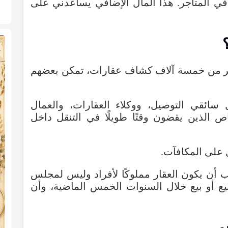
في
المتاجر
.
هذا
المال
الإضافي
يساعدني
على
ر
من
خمسة
آلاف
كشاف
عقارات
،
تمكن
بعضهم
سائقي
التوصيل
،
ووكلاء
العقارات
،
والعمال
اص
الذين
يقضون
وقتًا
طويلًا
في
التنقل
داخل
على
المكافآت
.
ب
أن
يكون
العقار
مملوكًا
لأفراد
وليس
لمجلس
يع
أو
بيع
خلال
السنوات
الخمس
الماضية
،
وأن
ور