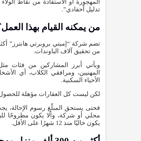
المهجورة
أو
الاستفادة
من
نقاط
الولاء
تدليل
أحفادي
”.
من
يمكنه
القيام
بهذا
العمل
؟
تضم
شركة
“
إمبتي
بروبرتي
هانترز
”
أكث
من
تحقيق
آلاف
الباوندات
.
ويأتي
أبرز
المشاركين
من
فئات
مثل
المهنيين
،
ومرافقي
الكلاب
،
أي
الأشخ
الأحياء
السكنية
.
لكن
ليست
كل
العقارات
مؤهلة
للحصول
فحتى
يستحق
المبلّغ
رسوم
الإحالة
،
يج
محلي
أو
شركة
،
وألا
يكون
مطروحًا
للب
يكون
خاليًا
منذ
12
شهرًا
على
الأقل
.
أكثر
من
300
ألف
منزل
مهج