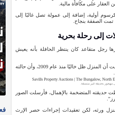
ن
العقار
على
مكافأة
مالية
.
رسوم
أولية
،
إضافة
إلى
عمولة
تصل
غالبًا
إلى
تمت
الصفقة
بنجاح
.
ات
إلى
رحلة
بحرية
ها
رجل
متقاعد
كان
ينتظر
الحافلة
بأنه
يعيش
ت
أن
المنزل
ظل
خاليًا
منذ
عام
2009
،
وأن
حالته
.
 مهجور بحديقة غير منسقة.
ظت
حديقته
المتضخمة
بالإهمال
،
فأرسلت
الصور
رز
”.
فعا
نزل
ورثه
،
لكن
تعقيدات
إجراءات
حصر
الإرث