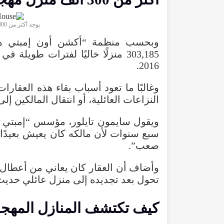
يوجد أكثر من 300 ألف منزل مهجور في إنجلترا.
وبحسب
منظمة
“
أكشن
أون
إمبتي
ه
303,185
منزلًا
خاليًا
لفترات
طويلة
في
.
2016
وغالبًا
ما
تعود
أسباب
بقاء
هذه
العقارات
النزاعات
العائلية
،
أو
انتقال
المالكين
إلى
ويقول
سايمون
تايلور
،
مؤسس
“
إمبتي
سبع
سنوات
لأن
مالكه
كان
يعيش
بعيدًا
،
صعب
”.
وأضاف
أن
العقار
كان
يعاني
من
أعطال
تحول
بعد
تجديده
إلى
منزل
عائلي
حديث
كيف
تكتشف
المنازل
المهج