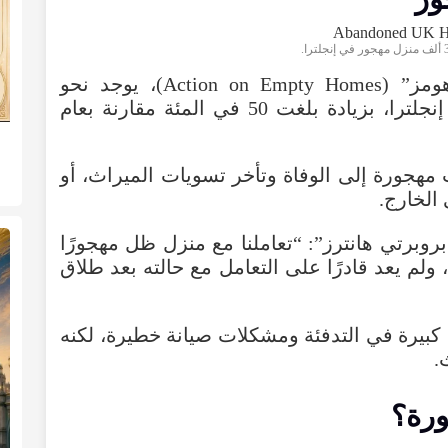
ومز
” (
Homes
Empty
on
Action
)،
يوجد
نحو
إنجلترا
،
بزيادة
بلغت
50
في
المئة
مقارنة
بعام
مهجورة
إلى
الوفاة
وتأخر
تسويات
الميراث
،
أو
الخارج
.
بروبرتي
هانترز
”: “
تعاملنا
مع
منزل
ظل
مهجورًا
ولم
يعد
قادرًا
على
التعامل
مع
حالته
بعد
طلاق
كبيرة
في
التدفئة
ومشكلات
صيانة
خطيرة
،
لكنه
.
ورة
؟