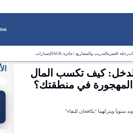
lish
ات
رحلة العمرة
التدريب والمشاريع
جائزة AUK
الإصدارات
الأ
لدخل
:
كيف
تكسب
المال
المهجورة
في
منطقتك
؟