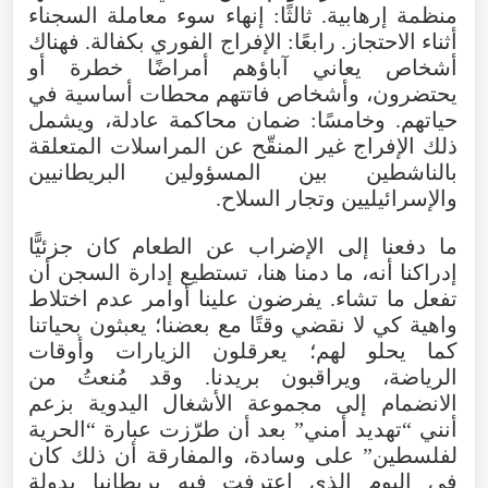
منظمة إرهابية. ثالثًا: إنهاء سوء معاملة السجناء
أثناء الاحتجاز. رابعًا: الإفراج الفوري بكفالة. فهناك
أشخاص يعاني آباؤهم أمراضًا خطرة أو
يحتضرون، وأشخاص فاتتهم محطات أساسية في
حياتهم. وخامسًا: ضمان محاكمة عادلة، ويشمل
ذلك الإفراج غير المنقّح عن المراسلات المتعلقة
بالناشطين بين المسؤولين البريطانيين
والإسرائيليين وتجار السلاح.
ما دفعنا إلى الإضراب عن الطعام كان جزئيًّا
إدراكنا أنه، ما دمنا هنا، تستطيع إدارة السجن أن
تفعل ما تشاء. يفرضون علينا أوامر عدم اختلاط
واهية كي لا نقضي وقتًا مع بعضنا؛ يعبثون بحياتنا
كما يحلو لهم؛ يعرقلون الزيارات وأوقات
الرياضة، ويراقبون بريدنا. وقد مُنعتُ من
الانضمام إلى مجموعة الأشغال اليدوية بزعم
أنني “تهديد أمني” بعد أن طرّزت عبارة “الحرية
لفلسطين” على وسادة، والمفارقة أن ذلك كان
في اليوم الذي اعترفت فيه بريطانيا بدولة