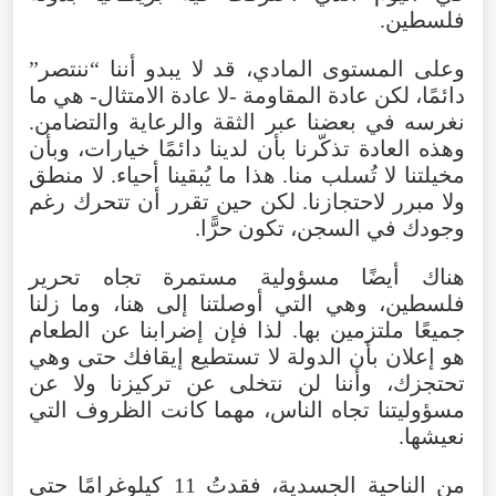
فلسطين.
وعلى المستوى المادي، قد لا يبدو أننا “ننتصر”
دائمًا، لكن عادة المقاومة -لا عادة الامتثال- هي ما
نغرسه في بعضنا عبر الثقة والرعاية والتضامن.
وهذه العادة تذكّرنا بأن لدينا دائمًا خيارات، وبأن
مخيلتنا لا تُسلب منا. هذا ما يُبقينا أحياء. لا منطق
ولا مبرر لاحتجازنا. لكن حين تقرر أن تتحرك رغم
وجودك في السجن، تكون حرًّا.
هناك أيضًا مسؤولية مستمرة تجاه تحرير
فلسطين، وهي التي أوصلتنا إلى هنا، وما زلنا
جميعًا ملتزمين بها. لذا فإن إضرابنا عن الطعام
هو إعلان بأن الدولة لا تستطيع إيقافك حتى وهي
تحتجزك، وأننا لن نتخلى عن تركيزنا ولا عن
مسؤوليتنا تجاه الناس، مهما كانت الظروف التي
نعيشها.
من الناحية الجسدية، فقدتُ 11 كيلوغرامًا حتى