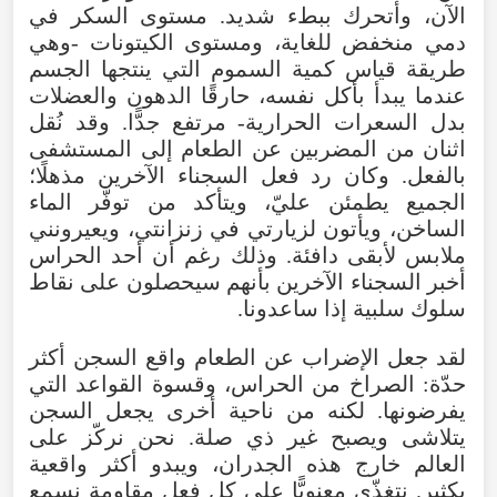
الآن، وأتحرك ببطء شديد. مستوى السكر في
دمي منخفض للغاية، ومستوى الكيتونات -وهي
طريقة قياس كمية السموم التي ينتجها الجسم
عندما يبدأ بأكل نفسه، حارقًا الدهون والعضلات
بدل السعرات الحرارية- مرتفع جدًّا. وقد نُقل
اثنان من المضربين عن الطعام إلى المستشفى
بالفعل. وكان رد فعل السجناء الآخرين مذهلًا؛
الجميع يطمئن عليّ، ويتأكد من توفّر الماء
الساخن، ويأتون لزيارتي في زنزانتي، ويعيرونني
ملابس لأبقى دافئة. وذلك رغم أن أحد الحراس
أخبر السجناء الآخرين بأنهم سيحصلون على نقاط
سلوك سلبية إذا ساعدونا.
لقد جعل الإضراب عن الطعام واقع السجن أكثر
حدّة: الصراخ من الحراس، وقسوة القواعد التي
يفرضونها. لكنه من ناحية أخرى يجعل السجن
يتلاشى ويصبح غير ذي صلة. نحن نركّز على
العالم خارج هذه الجدران، ويبدو أكثر واقعية
بكثير. نتغذّى معنويًّا على كل فعل مقاومة نسمع