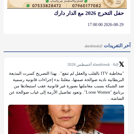
آخر التغريدات
@alarabinuk
𝕏
@alarabinuk · 6 أغسطس 2026
"مخاطبة ITV بالقلب والعقل لم تنفع".. بهذا التصريح كسرت المذيعة 
البريطانية نادية صوالحة صمتها، معلنةً بدء إجراءات قانونية رسمية 
ضد الشبكة بسبب معاملتها بصورة غير قانونية عقب استبعادها من 
برنامج "Loose Women". وتعود تفاصيل الأزمة إلى غياب صوالحة عن 
الشاشة…