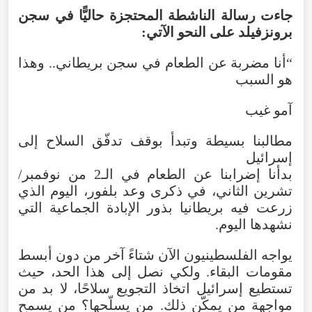
جاءت رسالة الناشطة المحتجزة حاليًّا في سجن
برونزفيلد على النحو الآتي:
“أنا مضربة عن الطعام في سجن بريطاني.. وهذا
هو السبب
آمو غيب
مطالبنا بسيطة وتبدأ بوقف تدفّق السلاح إلى
إسرائيل
بدأنا إضرابنا عن الطعام في الـ2 من نوفمبر/
تشرين الثاني، في ذكرى وعد بلفور، اليوم الذي
زرعت فيه بريطانيا بذور الإبادة الجماعية التي
نشهدها اليوم.
يواجه الفلسطينيون الآن شتاءً آخر من دون أبسط
مقومات البقاء. ولكي نصل إلى هذا الحد، حيث
تستطيع إسرائيل اتخاذ التجويع سلاحًا، لا بد من
مواجهة من يمكّن ذلك. من يسلّحها؟ من يسمح