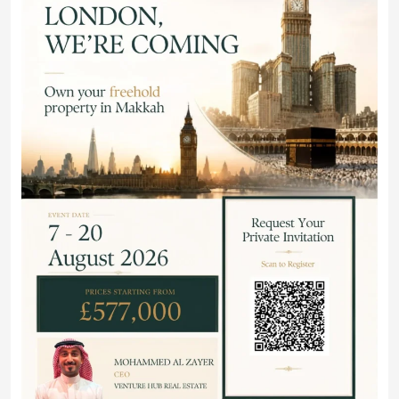
«فنتشر هب العقارية» تطلق جولة تعريفية حصرية في
لندن للتملك الاستثماري بمشروع “وجهة مسار” في