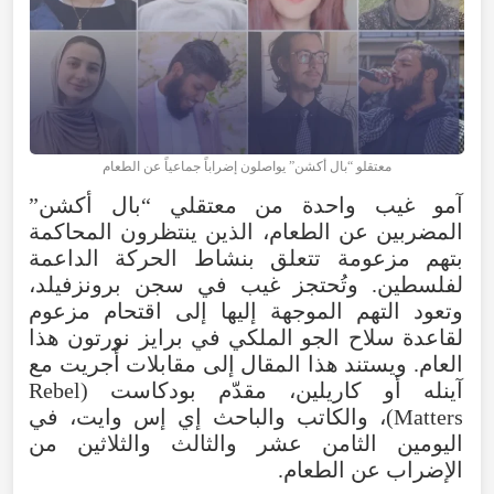
معتقلو “بال أكشن” يواصلون إضراباً جماعياً عن الطعام
آمو غيب واحدة من معتقلي “بال أكشن”
المضربين عن الطعام، الذين ينتظرون المحاكمة
بتهم مزعومة تتعلق بنشاط الحركة الداعمة
لفلسطين. وتُحتجز غيب في سجن برونزفيلد،
وتعود التهم الموجهة إليها إلى اقتحام مزعوم
لقاعدة سلاح الجو الملكي في برايز نورتون هذا
العام. ويستند هذا المقال إلى مقابلات أُجريت مع
آينله أو كاريلين، مقدّم بودكاست (Rebel
Matters)، والكاتب والباحث إي إس وايت، في
اليومين الثامن عشر والثالث والثلاثين من
الإضراب عن الطعام.