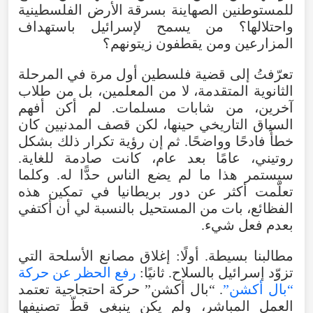
للمستوطنين الصهاينة بسرقة الأرض الفلسطينية
واحتلالها؟ من يسمح لإسرائيل باستهداف
المزارعين ومن يقطفون زيتونهم؟
تعرّفتُ إلى قضية فلسطين أول مرة في المرحلة
الثانوية المتقدمة، لا من المعلمين، بل من طلاب
آخرين، من شابات مسلمات. لم أكن أفهم
السياق التاريخي حينها، لكن قصف المدنيين كان
خطأً فادحًا وواضحًا. ثم إن رؤية تكرار ذلك بشكل
روتيني، عامًا بعد عام، كانت صادمة للغاية.
سيستمر هذا ما لم يضع الناس حدًّا له. وكلما
تعلّمت أكثر عن دور بريطانيا في تمكين هذه
الفظائع، بات من المستحيل بالنسبة لي أن أكتفي
بعدم فعل شيء.
مطالبنا بسيطة. أولًا: إغلاق مصانع الأسلحة التي
تزوّد إسرائيل بالسلاح. ثانيًا:
رفع الحظر عن حركة
“بال أكشن”
. “بال أكشن” حركة احتجاجية تعتمد
العمل المباشر، ولم يكن ينبغي قطّ تصنيفها