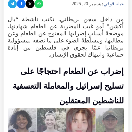
عبلة قوفي
ديسمبر 20, 2025
من داخل سجن بريطاني، تكتب ناشطة “بال
أكشن” آمو غيب المضربة عن الطعام شهادتها،
موضحةً أسباب إضرابها المفتوح عن الطعام وعن
مطالبها، ومسلّطةً الضوء على ما تصفه بمسؤولية
بريطانيا عمّا يجري في فلسطين من إبادة
جماعية وانتهاك لحقوق الإنسان.
إضراب عن الطعام احتجاجًا على
تسليح إسرائيل والمعاملة التعسفية
للناشطين المعتقلين