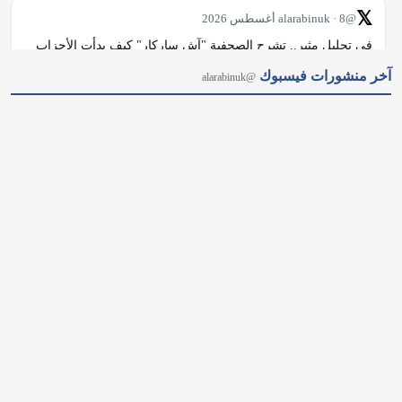
𝕏
@alarabinuk · 8 أغسطس 2026
في تحليل مثير.. تشرح الصحفية "آش ساركار" كيف بدأت الأحزاب 
الصاعدة، مثل "الخضر" و"ريفورم"، بفرض كلمتها على العمال 
آخر منشورات فيسبوك
@alarabinuk
والمحافظين وإعادة رسم خريطة النفوذ السياسي، وهو ما قد يجبر 
"آندي بيرنهام" على تبني مواقف أكثر انضباطًا. شاركنا رأيك: هل ترى 
أن…
𝕏
@alarabinuk · 8 أغسطس 2026
نهرٌ بريطاني شهير يختنق.. والمياه تتراجع بشكل مخيف ما كان يومًا 