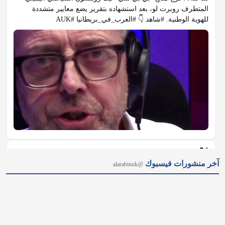
المتطرف روبرت لو، بعد استشهاده بتقرير يضع معايير متشددة 
للهوية الوطنية. #شاهد 👇 #العرب_في_بريطانيا #AUK
𝕏
@alarabinuk · 7 أغسطس 2026
آخر منشورات فيسبوك
@alarabinuk
من نيويورك إلى ميشيغان.. هل أصبحت "أموال السياسة" عاجزة عن 
حسم الانتخابات الأمريكية؟ 🗳 رغم ملايين الأموال الخارجية ودعم 
قيادة الحزب لمنافسته؛ أحدث الطبيب من أصول مصريّة عبد الرحمن 
السيد مفاجأة مدوّية بفوزه بترشيح الديمقراطيين لمجلس الشيوخ عن 
ولاية ميشيغان.…