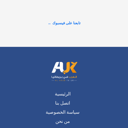
السامة!" تقرير خطير يكشف عن أرقام صدمت الشارع البريطاني 
حول حجم التلوث الذي يضرب الأنهار، وسط تصاعد الغضب الشعبي 
والمطالبات بإنهاء الخصخصة وسحب الأرباح من شركات المياه. 
تابعنا على فيسبوك ←
#شاهد لتكتشف…
عرض المزيد على X ←
الرئيسية
اتصل بنا
سياسة الخصوصية
من نحن