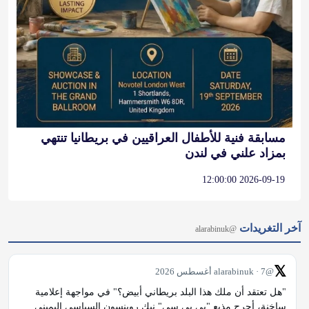
مسابقة فنية للأطفال العراقيين في بريطانيا تنتهي
بمزاد علني في لندن
2026-09-19 12:00:00
آخر التغريدات
@alarabinuk
𝕏
@alarabinuk · 7 أغسطس 2026
"هل تعتقد أن ملك هذا البلد بريطاني أبيض؟" في مواجهة إعلامية 
ساخنة، أحرج مذيع "بي بي سي" نيك روبنسون السياسي اليميني 