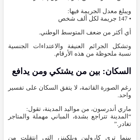
ويبلغ معدل الجريمة فيها:
• 147 جريمة لكل ألف شخص
أي أكثر من
ضعف
المتوسط
الوطني
.
وتشكل
الجرائم
العنيفة
والاعتداءات
الجنسية
نسبة
ملحوظة
من
هذه
الأرقام
.
السكان
:
بين
من
يشتكي
ومن
يدافع
رغم
الصورة
القاتمة
،
لا
يتفق
السكان
على
تفسير
واحد
.
ماري
أندرسون
،
من
مواليد
المدينة
،
تقول
:
“
المدينة
تتراجع
بشدة
،
المباني
مهملة
والمتاجر
تغادر
.”
بينما
ترى
كارولين
ويلكينز
،
التي
انتقلت
من