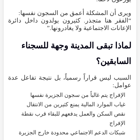
ويرى
أن
المشكلة
أعمق
من
السجون
نفسها
:
“
الفقر
هنا
متجذر
.
كثيرون
يولدون
داخل
دائرة
الإعانات
الاجتماعية
ولا
يغادرونها
.”
لماذا
تبقى
المدينة
وجهة
للسجناء
السابقين
؟
السبب
ليس
قراراً
رسمياً
،
بل
نتيجة
تفاعل
عدة
عوامل
:
الإفراج
يتم
غالباً
من
سجون
الجزيرة
نفسها
غياب
الموارد
المالية
يمنع
كثيرين
من
الانتقال
نقص
السكن
والعمل
يدفعهم
للبقاء
قرب
نقطة
الإفراج
شبكات
الدعم
الاجتماعي
محدودة
خارج
الجزيرة