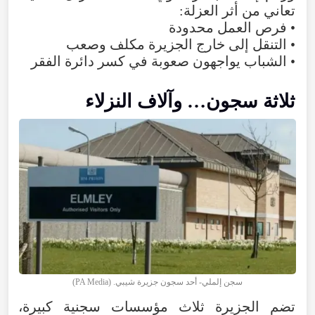
تعاني من
أثر
العزلة
:
•
فرص
العمل
محدودة
•
التنقل
إلى
خارج
الجزيرة
مكلف
وصعب
•
الشباب
يواجهون
صعوبة
في
كسر
دائرة
الفقر
ثلاثة
سجون…
وآلاف
النزلاء
سجن إلملي- أحد سجون جزيرة شيبي. (
PA Media
)
تضم
الجزيرة
ثلاث
مؤسسات
سجنية
كبيرة
،