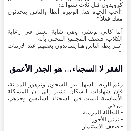
كرويدون
قبل
ثلاث
سنوات
:
“
أحب
الحياة
هنا
.
الوتيرة
أبطأ
والناس
يتحدثون
معك
فعلاً
.”
أما
كاتي
بوتشر
،
وهي
شابة
تعمل
في
رعاية
الكلاب
،
فتصف
المجتمع
المحلي
بأنه
:
“
مترابط
،
الناس
هنا
يساندون
بعضهم
عند
الأزمات
.”
الفقر
لا
السجناء…
هو
الجذر
الأعمق
رغم
الربط
السهل
بين
السجون
وتدهور
المدينة
،
فإن
شهادات
السكان
تشير
إلى
أن
المشكلة
الأساسية
ليست
في
السجناء
السابقين
وحدهم
،
بل
في
:
•
البطالة
المزمنة
•
تدني
الأجور
•
ضعف
الاستثمار