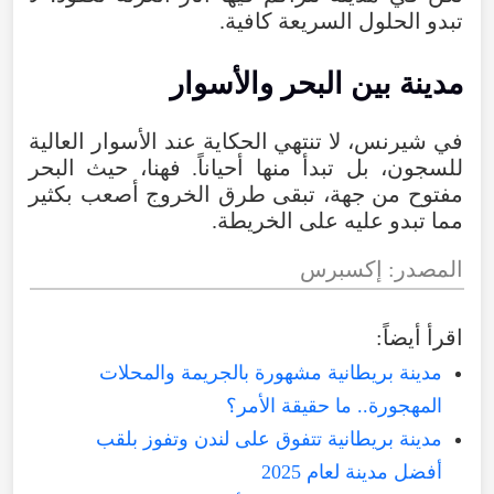
تبدو
الحلول
السريعة
كافية
.
مدينة
بين
البحر
والأسوار
في
شيرنس
،
لا
تنتهي
الحكاية
عند
الأسوار
العالية
للسجون
،
بل
تبدأ
منها
أحياناً
.
فهنا
،
حيث
البحر
مفتوح
من
جهة
،
تبقى
طرق
الخروج
أصعب
بكثير
مما
تبدو
عليه
على
الخريطة
.
المصدر
:
إكسبرس
اقرأ
أيضاً
:
مدينة بريطانية مشهورة بالجريمة والمحلات
المهجورة.. ما حقيقة الأمر؟
مدينة بريطانية تتفوق على لندن وتفوز بلقب
أفضل مدينة لعام 2025