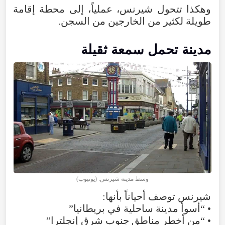
وهكذا
تتحول
شيرنس
،
عملياً
،
إلى
محطة
إقامة
طويلة
لكثير
من
الخارجين
من
السجن
.
مدينة
تحمل
سمعة
ثقيلة
وسط
مدينة
شيرنس. (يوتيوب)
شيرنس توصف أحياناً بأنها:
•
“أسوأ مدينة ساحلية في بريطانيا”
•
“
من
أخطر مناطق جنوب شرق إنجلترا”