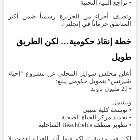
•
تراجع
البنية
التحتية
وتصنف
أجزاء
من
الجزيرة
رسمياً
ضمن
أكثر
المناطق
حرماناً
في
إنجلترا
.
خطة
إنقاذ
حكومية…
لكن
الطريق
طويل
أعلن
مجلس
سوايل
المحلي
عن
مشروع
“
إحياء
شيرنس
”
بتمويل
حكومي
يبلغ
:
•
20
مليون
باوند
ويشمل
:
•
توسعة
كلية
شيبي
•
تجديد
مركز
الحياة
الصحية
•
تطوير
منطقة
Beachfields
الساحلية
لكن
في
مدينة
تتراكم
فيها
آثار
العزلة
لعقود
،
لا