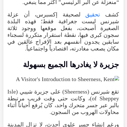
“
منعزلة
عن
البر
الرئيسي
”
أكثر
مما
ينبغي
.
كشف
تحقيق
لصحيفة
إكسبرس
،
أن
عزلة
شيرنس
ليست
جغرافية
فقط؛
فهذه
البلدة
الصغيرة
أصبحت
،
بفعل
موقعها
ووجود
ثلاثة
سجون
كبرى
فيها
،
نقطة
استقرار
متكررة
لسجناء
سابقين
يجدون
أنفسهم
بعد
الإفراج
عالقين
في
مكان
يصعب
مغادرته
،
اقتصادياً
واجتماعياً
.
جزيرة
لا
يغادرها
الجميع
بسهولة
تقع
شيرنس
(
Sheerness
)
على
جزيرة
شيبي
(
Isle
Sheppey
of
)،
وكانت
حتى
وقت
قريب
مرتبطة
بالبر
عبر
جسر
متحرك
واحد
،
كان
يُرفع
أحياناً
أثناء
محاولات الهروب
من
السجون.
ورغم إنشاء جسر علوي أحدث، لا تزال المدينة