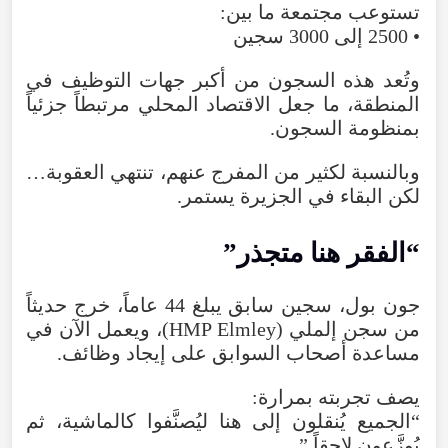
تستوعب
مجتمعة
ما
بين
:
•
2500
إلى
3000
سجين
وتُعد
هذه
السجون
من
أكبر
جهات
التوظيف
في
المنطقة
،
ما
جعل
الاقتصاد
المحلي
مرتبطاً
جزئياً
بمنظومة
السجون
.
وبالنسبة
لكثير
من
المفرج
عنهم
،
تنتهي
العقوبة…
لكن
البقاء
في
الجزيرة
يستمر
.
“
الفقر
هنا
متجذر
”
جون
بول
،
سجين
سابق
يبلغ
44
عاماً
،
خرج
حديثاً
من
سجن
إلملي
(
Elmley
HMP
)،
ويعمل
الآن
في
مساعدة
أصحاب
السوابق
على
إيجاد وظائف.
يصف
تجربته
بمرارة
:
“
الجميع
يُنقلون
إلى
هنا
ليُصنَّفوا
كالماشية
،
ثم
يُوزَّعون
لاحقاً
.”