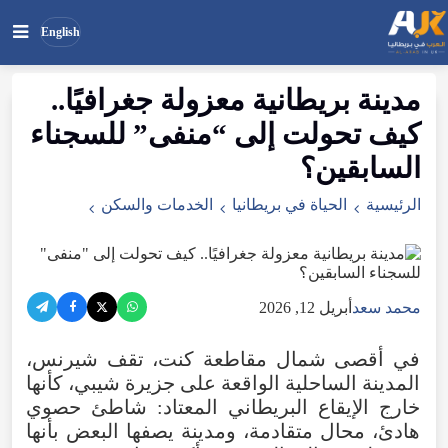
English
مدينة
بريطانية
معزولة
جغرافيًا
..
بحث
ابحث
كيف
تحولت
إلى
“
منفى
”
للسجناء
في
الموقع
السابقين
؟
الرئيسية
الحياة في بريطانيا
الخدمات والسكن
محمد سعد
أبريل 12, 2026
في
أقصى
شمال
مقاطعة
كنت
،
تقف
شيرنس
،
المدينة
الساحلية
الواقعة
على
جزيرة
شيبي
،
كأنها
خارج
الإيقاع
البريطاني
المعتاد
:
شاطئ
حصوي
هادئ
،
محال
متقادمة
،
ومدينة
يصفها
البعض
بأنها