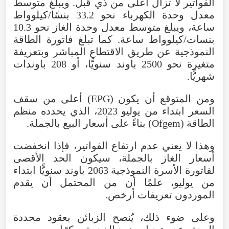
الفواتير لا تزال أعلى من ذي قبل. ويبلغ متوسط
معدل وحدة الكهرباء نحو 33.2 بنسًا/كيلوواط
ساعة، ويبلغ متوسط معدل وحدة الغاز نحو 10.3
بنسات/كيلوواط ساعة. كما تبلغ فاتورة الطاقة
النموذجية عن طريق الاقتطاع المباشر وبتعريفة
متغيرة نحو 2500 باوند سنويًّا، أو 208 باوندات
شهريًّا.
ومن المتوقع أن يكون (EPG) أعلى من سقف
السعر ابتداء من يوليو 2023، الذي يحدده منظم
الطاقة (Ofgem) بناءً على أسعار البيع بالجملة.
وهذا لا يعني عدم ارتفاع الفواتير، فإذا انخفضت
أسعار الغاز بالجملة، سيكون الحد الأقصى
لفاتورة الأسرة النموذجية 2063 باوند سنويًّا ابتداء
من يوليو، علمًا أن من المحتمل أن يقدم
الموردون تعريفات أرخص.
وعلى ضوء ذلك، يُنصح الزبائن بعقود محددة