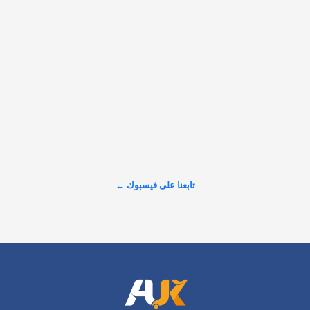
𝕏
@alarabinuk · 9 أغسطس 2026
📌 20 كيلومترًا سيرًا على الأقدام وسط المخاطر.. رحلةٌ ملهمة 
لطالبٍ غزيّ وصل إلى أسكتلندا لمواصلة أبحاثه بدأت من خيمةٍ في 
خان يونس صرح طالبٌ فلسطيني يدرس الدكتوراه في جامعة 
غلاسكو بأن إتاحة فرص التعليم أمام مزيدٍ من الطلاب القادمين…
تابعنا على فيسبوك ←
عرض المزيد على X ←
الرئيسية