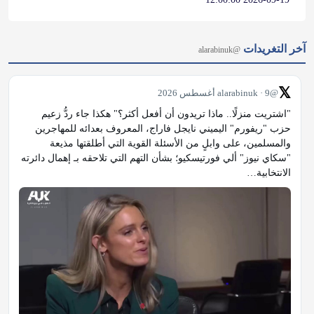
𝕏
@alarabinuk · 9 أغسطس 2026
"اشتريت منزلًا.. ماذا تريدون أن أفعل أكثر؟" هكذا جاء ردُّ زعيم 
حزب "ريفورم" اليميني نايجل فاراج، المعروف بعدائه للمهاجرين 
والمسلمين، على وابلٍ من الأسئلة القوية التي أطلقتها مذيعة 
"سكاي نيوز" ألي فورتيسكيو؛ بشأن التهم التي تلاحقه بـ إهمال دائرته 
الانتخابية…
𝕏
@alarabinuk · 9 أغسطس 2026
آخر منشورات فيسبوك
@alarabinuk