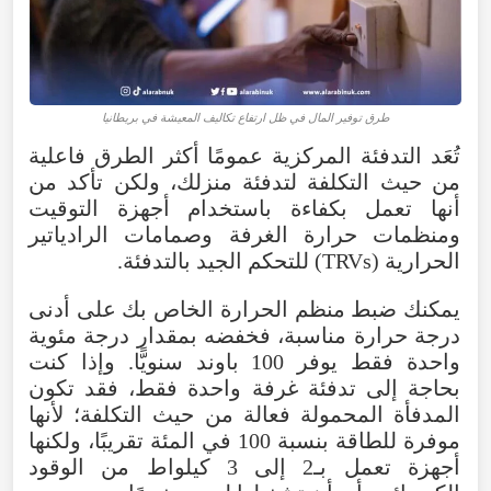
طرق توفير المال في ظل ارتفاع تكاليف المعيشة في بريطانيا
تُعَد التدفئة المركزية عمومًا أكثر الطرق فاعلية
من حيث التكلفة لتدفئة منزلك، ولكن تأكد من
أنها تعمل بكفاءة باستخدام أجهزة التوقيت
ومنظمات حرارة الغرفة وصمامات الرادياتير
الحرارية (TRVs) للتحكم الجيد بالتدفئة.
يمكنك ضبط منظم الحرارة الخاص بك على أدنى
درجة حرارة مناسبة، فخفضه بمقدار درجة مئوية
واحدة فقط يوفر 100 باوند سنويًّا. وإذا كنت
بحاجة إلى تدفئة غرفة واحدة فقط، فقد تكون
المدفأة المحمولة فعالة من حيث التكلفة؛ لأنها
موفرة للطاقة بنسبة 100 في المئة تقريبًا، ولكنها
أجهزة تعمل بـ2 إلى 3 كيلواط من الوقود