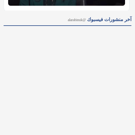
4 أسباب لشعورك بالتعب في فصل الصيف.. ما يُعرف بـ "الإرهاق 
الصيفي" ظاهرة حقيقية تؤثر على نشاطنا الذهني والبدني خلال 
ارتفاع درجات الحرارة؛ فما أسبابها، وكيف تستعيد طاقتك؟ 📌 احفظ 
هذه المعلومات لديك، وشاركها مع مَن يشعر بالتعب دائمًا في…
𝕏
@alarabinuk · 9 أغسطس 2026
#شاهد جمال التناسق والدقة.. تأسرنا إدنبرة دائمًا بتفاصيلها التاريخية، 
إلا أن خروج الراقصين والراقصات بعد استعراض (Edinburgh Tattoo) 
ينقلنا إلى عصر آخر من الأناقة والتناسق؛ بخطوات موزونة وأزياء 
كلاسيكية لفتت الأنظار، وذلك عقب المهرجان الاستعراضي العسكري 
والموسيقي السنوي الذي يُقام…