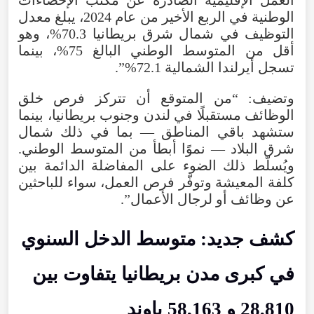
العمل الإقليمية الصادرة عن مكتب الإحصاءات
الوطنية في الربع الأخير من عام 2024، يبلغ معدل
التوظيف في شمال شرق بريطانيا 70.3%، وهو
أقل من المتوسط الوطني البالغ 75%، بينما
تسجل أيرلندا الشمالية 72.1%”.
وتضيف: “من المتوقع أن تتركز فرص خلق
الوظائف مستقبلًا في لندن وجنوب بريطانيا، بينما
ستشهد باقي المناطق — بما في ذلك شمال
شرق البلاد — نموًا أبطأ من المتوسط الوطني.
ويُسلّط ذلك الضوء على المفاضلة الدائمة بين
كلفة المعيشة وتوفّر فرص العمل، سواء للباحثين
عن وظائف أو لرجال الأعمال”.
كشف جديد: متوسط الدخل السنوي
في كبرى مدن بريطانيا يتفاوت بين
28,810 و 58,163 باوند