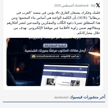
هذا المنطلق تسرنا دعوة الكُتّاب والمفكرين والمبدعين لنشر أفكارهم 
ومقالاتهم ضمن زاوية #أقلامنا عبر موقعنا الإلكتروني. نهدف من 
خلال مشاركاتكم…
𝕏
@alarabinuk · 8 أغسطس 2026
آخر منشورات فيسبوك
@alarabinuk
لم يتمالك دموعه.. #شاهد تأثر رئيس الوزراء "آندي بيرنهام" باكيًا في 
مقابلة إعلامية، وهو يتحدث بعاطفة جياشة عن والده المصاب بمرض 
الخرف، بعدما علم من دار الرعاية أنه استوعب -للحظة خاطفة 
ورغم فقدانه الشديد للذاكرة- أن ابنه وصل إلى هذا…