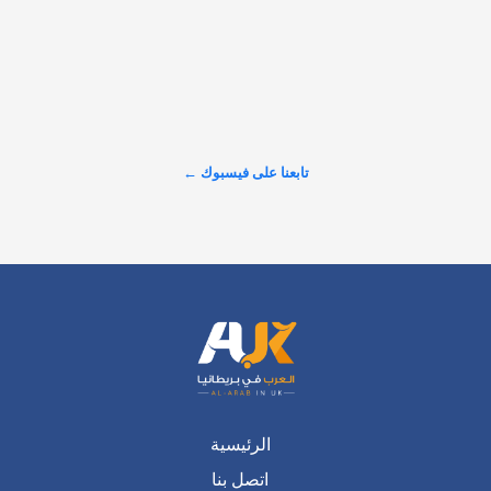
https://alarabinuk.com/?p=238175
تابعنا على فيسبوك ←
عرض المزيد على X ←
الرئيسية
اتصل بنا
سياسة الخصوصية
من نحن
سياسة التحرير