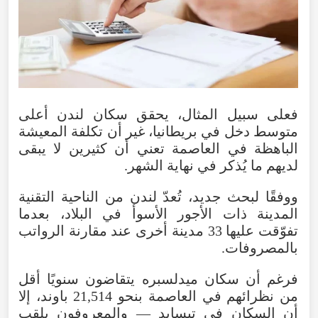
فعلى سبيل المثال، يحقق سكان لندن أعلى
متوسط دخل في بريطانيا، غير أن تكلفة المعيشة
الباهظة في العاصمة تعني أن كثيرين لا يبقى
لديهم ما يُذكر في نهاية الشهر.
ووفقًا لبحث جديد، تُعدّ لندن من الناحية التقنية
المدينة ذات الأجور الأسوأ في البلاد، بعدما
تفوّقت عليها 33 مدينة أخرى عند مقارنة الرواتب
بالمصروفات.
فرغم أن سكان ميدلسبره يتقاضون سنويًا أقل
من نظرائهم في العاصمة بنحو 21,514 باوند، إلا
أن السكان في تيسايد — والمعروفون بلقب