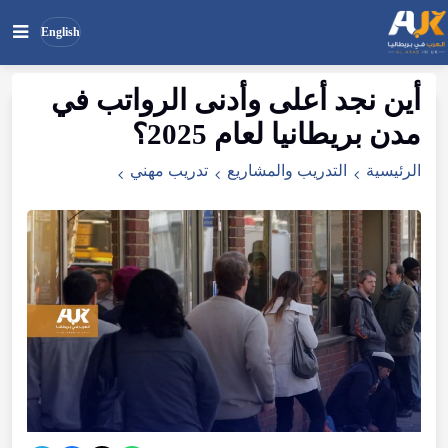
English
أين نجد أعلى وأدنى الرواتب في
بحث
ابحث
مدن بريطانيا لعام 2025؟
في
الموقع
الرئيسية
التدريب والمشاريع
تدريب مهني