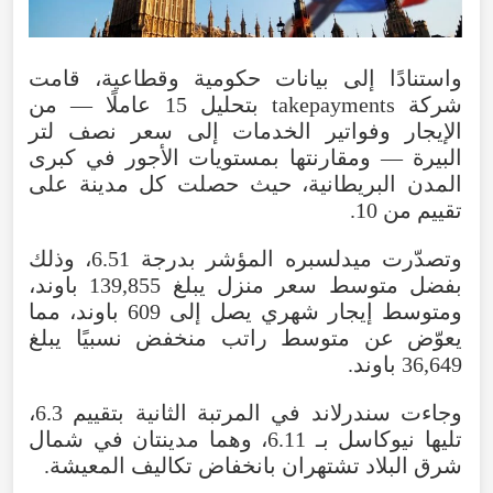
واستنادًا إلى بيانات حكومية وقطاعية، قامت
شركة takepayments بتحليل 15 عاملًا — من
الإيجار وفواتير الخدمات إلى سعر نصف لتر
البيرة — ومقارنتها بمستويات الأجور في كبرى
المدن البريطانية، حيث حصلت كل مدينة على
تقييم من 10.
وتصدّرت ميدلسبره المؤشر بدرجة 6.51، وذلك
بفضل متوسط سعر منزل يبلغ 139,855 باوند،
ومتوسط إيجار شهري يصل إلى 609 باوند، مما
يعوّض عن متوسط راتب منخفض نسبيًا يبلغ
36,649 باوند.
وجاءت سندرلاند في المرتبة الثانية بتقييم 6.3،
تليها نيوكاسل بـ 6.11، وهما مدينتان في شمال
شرق البلاد تشتهران بانخفاض تكاليف المعيشة.