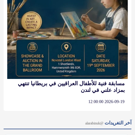
مسابقة فنية للأطفال العراقيين في بريطانيا تنتهي
بمزاد علني في لندن
2026-09-19 12:00:00
آخر التغريدات
@alarabinuk
𝕏
@alarabinuk · 8 أغسطس 2026
قلمك وفكرك يصنعان الفارق ✍️ نؤمن في منصة "العرب في 
بريطانيا" (AUK) بأن الكلمة الواعية هي أساس بناء المجتمع؛ ومن 