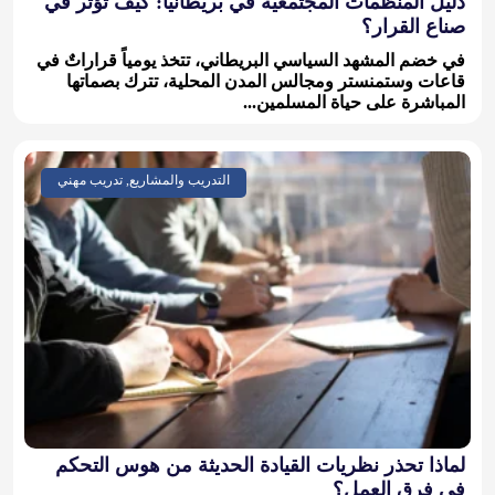
دليل المنظمات المجتمعية في بريطانيا: كيف تؤثر في
صناع القرار؟
في خضم المشهد السياسي البريطاني، تتخذ يومياً قراراتٌ في
قاعات وستمنستر ومجالس المدن المحلية، تترك بصماتها
المباشرة على حياة المسلمين...
التدريب والمشاريع, تدريب مهني
لماذا تحذر نظريات القيادة الحديثة من هوس التحكم
في فرق العمل؟