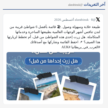
آخر التغريدات
@alarabinuk
𝕏
@alarabinuk · 8 أغسطس 2026
طبيعة خلابة وسهولة وصول..🏖️ قائمة بأفضل 6 شواطئ قريبة من 
لندن تنافس أشهر الوجهات العالمية بطبيعتها الساحرة وخدماتها 
المتكاملة. هل زرت إحدى هذه الشواطئ من قبل، أم تخطط لزيارتها 
هذا الصيف؟ 📌 احفظ القائمة وشاركها مع أصدقائك 
#العرب_في_بريطانيا #AUK