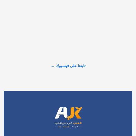
𝕏
@alarabinuk · 8 أغسطس 2026
"من مساحاتٍ خضراءَ ساحرةٍ إلى أرضٍ جافةٍ مصفّرةٍ!".. هكذا بدت 
حديقة "هايد بارك" (Hyde Park) الشهيرة من الأعلى؛ إذ تحوّلت 
مساحاتها العشبية الممتدة إلى اللون البني إثر موجات الحر الشديدة 
وانحباس الأمطار المتواصل. وتأتي هذه المشاهد في وقت تعاني 
فيه…
تابعنا على فيسبوك ←
عرض المزيد على X ←