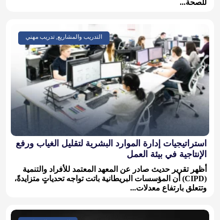
للصحة...
التدريب والمشاريع, تدريب مهني
استراتيجيات إدارة الموارد البشرية لتقليل الغياب ورفع
الإنتاجية في بيئة العمل
أظهر تقرير حديث صادر عن المعهد المعتمد للأفراد والتنمية
(CIPD) أن المؤسسات البريطانية باتت تواجه تحدياتٍ متزايدةً،
وتتعلق بارتفاع معدلات...