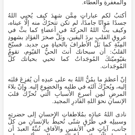
والمغفرةِ
والعطاء
.
أكتبُ
لكم
عباراتٍ
مِمَّن
شهِدَ
كيف
يُحيي
اللهُ
جسدًا
مَواتًا
جامدًا
،
لم
تكن
تتحرّكُ
منه
إلّا
عيناه
،
وكيف
بثَّ
اللهُ
الحركةَ
في
أعضاءٍ
كما
بثَّ
في
عروقِ
القلبِ
بردَ
اليقين
،
وبَلَّ
صخرَ
الفؤادِ
بشهودِ
المِنّةِ
كما
بَلَّ
الأطرافَ
بالحياةِ
من
جديد
.
فسبّحَ
القلبُ
:
أن
سبحانك
أنتَ
الحيُّ
القيّوم
،
تقومُ
بقيّوميّتكَ
المُوجَداتُ
كما
تحيي
بحياتك
كلَّ
المُوجَدات
.
إنّ
أعظمَ
ما
يمُنُّ
اللهُ
به
على
عبدِه
أن
يُفزِعَ
قلبَه
إليه
،
ويُحرِّكَ
آلتَه
في
طلبِه
والخضوعِ
إليه
.
وإنّ
بلاءَ
المرضِ
لَمِن
أسرعِ
الأسبابِ
الّتي
تُحرِّكُ
قلبَ
الإنسانِ
نحوَ
اللهِ
القادرِ
المجيد
.
نادى
اللهُ
عبادَه
بمُلاطفاتِ
الإحسانِ
إلى
حضرتِه
وسبيلِه
في
طُرُقٍ
شتّى
تُحيطُ
بالإنسانِ
من
كلِّ
جانب
،
آياتٍ
في
الأنفسِ
والآفاق
،
تُنبِّهُ
العبدَ
أن