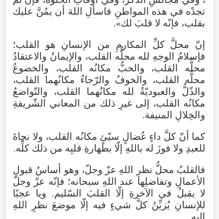
تجدْه
في
هذه
المواطنِ
فاسألِ
اللهَ
أن
يمُنَّ
عليك
بقلب
،
فإنّه
لا
قلبَ
لك
».
إنّ
محلَّ
كلِّ
المكارمِ
من
الإنسانِ
هو
القلب؛
فإسلامُ
الوجهِ
لله
محلُّه
القلب
،
والإيمانُ
والاعتقادُ
محلُّه
القلب
،
والحبُّ
مكانُه
القلب
،
والخضوعُ
محلُّه
القلب
،
والخوفُ
والرّجاءُ
مكانُهما
القلب
،
والذّلُّ
والعبوديّةُ
لله
مكانُهما
القلب
،
والتّواضعُ
مكانُه
القلب
،
إلى
غيرِ
ذلك
من
المعاني
الشّريفةِ
والخِلالِ
المنيفة
.
كما
أنّ
كلَّ
داءٍ
عُضالٍ
سيّئٍ
مكانُه
القلب
،
ولا
نجاةَ
للعبدِ
ولا
فوزَ
له
باللهِ
إلّا
بطهارةِ
قلبِه
من
ذلك
كلِّه
.
فالقلبُ
محلُّ
نظرِ
اللهِ
عزّ
وجلّ
،
وهو
أساسُ
قبولِ
الأعمالِ
وتفاضلِها
عند
اللهِ
سبحانه؛
فإنّه
عزّ
وجلّ
لا
يقبلُ
في
الآخرةِ
إلّا
القلبَ
السّليم
.
ويا
عجبًا
للإنسانِ
يُزيِّنُ
كلَّ
شيءٍ
فيه
إلّا
موضعَ
نظرِ
اللهِ
إليه
.