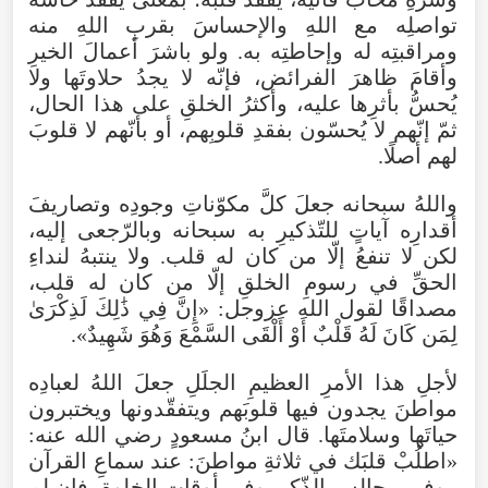
تواصلِه
مع
اللهِ
والإحساسَ
بقربِ
اللهِ
منه
ومراقبتِه
له
وإحاطتِه
به
.
ولو
باشرَ
أعمالَ
الخيرِ
وأقامَ
ظاهرَ
الفرائض
،
فإنّه
لا
يجدُ
حلاوتَها
ولا
يُحسُّ
بأثرِها
عليه
،
وأكثرُ
الخلقِ
على
هذا
الحال
،
ثمّ
إنّهم
لا
يُحسّون
بفقدِ
قلوبِهم
،
أو
بأنّهم
لا
قلوبَ
لهم
أصلًا
.
واللهُ
سبحانه
جعلَ
كلَّ
مكوّناتِ
وجودِه
وتصاريفَ
أقدارِه
آياتٍ
للتّذكيرِ
به
سبحانه
وبالرّجعى
إليه
،
لكن
لا
تنفعُ
إلّا
من
كان
له
قلب
.
ولا
ينتبهُ
لنداءِ
الحقِّ
في
رسومِ
الخلقِ
إلّا
من
كان
له
قلب
،
مصداقًا
لقول
الله
عزوجل
: «
إِنَّ
فِي
ذَٰلِكَ
لَذِكْرَىٰ
لِمَن
كَانَ
لَهُ قَلْبٌ
أَوْ
أَلْقَى
السَّمْعَ
وَهُوَ
شَهِيدٌ
».
لأجلِ
هذا
الأمرِ
العظيمِ
الجلَلِ
جعلَ
اللهُ
لعبادِه
مواطنَ
يجدون
فيها
قلوبَهم
ويتفقّدونها
ويختبرون
حياتَها
وسلامتَها
.
قال
ابنُ
مسعودٍ
رضي
الله
عنه
:
«
اطلُبْ
قلبَك
في
ثلاثةِ
مواطنَ
:
عند
سماعِ
القرآن
،
وفي
مجالسِ
الذّكر
،
وفي
أوقاتِ
الخلوة
،
فإن
لم