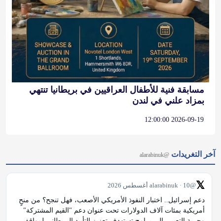
مسابقة فنية للأطفال العراقيين في بريطانيا تنتهي
بمزاد علني في لندن
2026-09-19 12:00:00
آخر التغريدات
@alarabinuk
𝕏
@alarabinuk · 10 أغسطس 2026
دعم إسرائيل.. اختبار النفوذ الأمريكي الأصعب، فهل تنجح؟ من منحٍ 
أمريكية بمئات آلاف الدولارات تحت عنوان دعم "القيم المشتركة" 
وحرية التعبير، إلى برامج تستهدف تعزيز التأييد البريطاني لمواقف 
واشنطن، وفي مقدمتها دعم إسرائيل وأجندة "ماغا" (اجعل أمريكا 
عظيمة مجددًا). تحليلٌ…