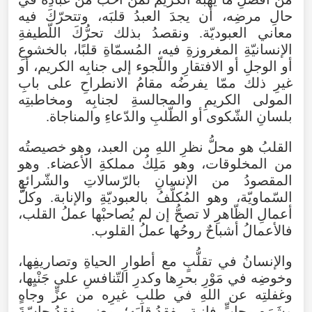
حالِ
مرضِه
،
أن
يجدَ
العبدُ
قلبَه
،
وتتحرّكَ
فيه
معاني
العبوديّة
.
ونقصدُ
بذلك
تحرُّكَ
اللّطيفةِ
الإنسانيّةِ
المغروزةِ
فيه
،
المُسمّاةِ
قلبًا
،
بالخشوعِ
أو
الوجلِ
أو
الافتقارِ
واللّجوء
إلى
جنابِه
الكريم
،
أو
غيرِ
ذلك
ممّا
يفرضُه
مقامُ
الانطراحِ
على
بابِ
المولى
الكريمِ
والمجالسةِ
لجنابِه
ومخاطبتِه
بلسانِ
الشّكوى
أو
الطّلبِ
والدّعاءِ
والمناجاة
.
القلبُ
هو
محلُّ
نظرِ
اللهِ
من
العبد
،
وهو
خصيصتُه
من
المخلوقات
،
وهو
مَلِكُ
مملكةِ
الأعضاء
.
وهو
المقصودُ
من
الإنسانِ
بالرّسالاتِ
والشّرائعِ
السّماويّة
،
وهو
المُكلَّفُ
بالعبوديّةِ
والإنابة
.
وكلُّ
أعمالِ
الظّاهرِ
لا
تصحُّ
إن
لم
يُصاحبْها
عملُ
القلب
،
فالأعمالُ
أشباحٌ
روحُها
عملُ
القلوب
.
والإنسانُ
في
تقلُّبٍ
مع
أطوارِ
الحياةِ
وتصاريفِها
،
وخوضِه
في
مَوْرِ
بحرِها
وكدرِ
التّنافسِ
على
جَنْيِها
،
وغفلتِه
عن
اللهِ
في
طلبِ
غيرِه
من
عزٍّ
وجاهٍ
وشَرَهِ
محابٍّ
فانية
،
يفقدُ
قلبَه؛
بمعنى
يفقدُ
حاسّةَ