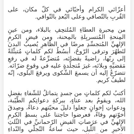
أعزّائي
الكرام
وأحبّائي
في
كلّ
مكان
،
على
القُربِ
بالتّصافي
وعلى
البُعدِ
بالتّوافي
.
من
مِحبرةِ
العطاءِ
المُلتحِفِ
بالبلاء
،
ومن
عينِ
المِنحةِ
المُتسربِلةِ
بالمِحنة
،
ومن
فيضِ
الكرمِ
الإلهيِّ
المُتجسِّدِ
مرضًا
في
الظّاهرِ
يُصيبُ
البدنَ
لتَطهُرَ
وترقى
الرّوحُ
،
أبسُطُ
لكم
كلماتٍ
مُتبتِّلةً
إلى
ربّها
،
راضيةً
بقضائه
،
مُتضرِّعةً
له
في
رفعِ
مَقضيِّهِ
وبلائه
،
غيرَ
مُتجلِّدةٍ
عليه
في
وقوعِ
ضرّائه
.
تتضرّعُ
إليه
أن
يسمعَ
الشّكوى
ويرفعَ
البلوى
،
إنّه
لطيفٌ
كريم
.
أكتبُ
لكم
كلماتٍ
من
جسدٍ
يتماثلُ
للشّفاءِ
بفضلِ
الله
،
ويقومُ
بعد
عناءٍ
،
ببركةِ
دعواتِكم
الطّيّبة
،
ودعواتِ
إخوانٍ
جعلوا
دليلَ
محبّتهم
دعاءً
،
وصِدقَ
أخوّتهم
وفاءً
،
فعرضوا
حاجتنا
على
بسطِ
الكرمِ
الإلهيِّ
في
عرَصاتِ
الفيضِ
الرّحمانيِّ
في
الثّلثِ
الأخيرِ
من
اللّيل
،
حيث
ساعةُ
التّجلّي
والنّداءِ