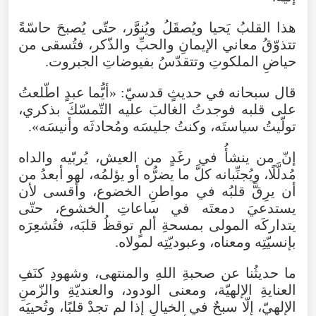
هذا
القلبُ
يَحيا
ويُصقَلُ
ويُنوَّر
،
حتّى
يُصبحَ
حاسّةً
تتذوّقُ
معاني
الإيمانِ
والحبِّ
والذّكر
،
فتُسقى
من
حياضِ
الملكوتِ
وتتقدّسُ
بفيوضاتِ
الجبروت
.
قال
سبحانه
في
حديثٍ
قدسيّ
: «
أيُّما
عبدٍ
اطّلعتُ
على
قلبه
فوجدتُ
الغالبَ
عليه
التّمسّكَ
بذكري
،
تولّيتُ
سياستَه
،
وكنتُ
جليسَه
ومُحادثَه
وأنيسَه
».
إنّ
من
ينشأُ
في
رغَدٍ
من
العيش
،
يُربّيه
والداه
مُدلَّلًا
،
ويُجنِّبانه
كلَّ
ما
يضرُّه
أو
يؤلمُه
،
لهو
أبعدُ
من
أن
يرِقَّ
قلبُه
في
مواطنِ
الخضوع
،
وأقسى
لأن
يستدعيَ
دمعتَه
في
ساعاتِ
الخشوع
،
حتّى
يتداركَه
المولى
بمسحةِ
ألمٍ
توقظُ
قلبَه
،
فتُشعِرَه
بإنسيّتِه
ومعناه
،
وعبوديّتِه
لمولاه
.
ما
حديثُنا
عن
صحبةِ
اللهِ
والمنتهى
،
وشهودِ
كنَفِ
العنايةِ
الإلهيّة
،
ومعنى
الودود
،
والعنديّةِ
والزّمنِ
الإلهيّ
،
إلّا
سبحٌ
في
الخيالِ
إذا
لم
تجدْ
قلبًا
،
وتُحييَه