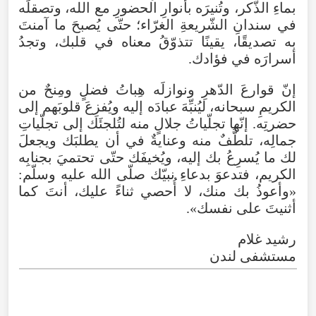
بماءِ
الذّكر
،
وتُنيرَه
بأنوارِ
الحضورِ
مع
الله
،
وتصقلَه
في
سندانِ
الشّريعةِ
الغرّاء؛
حتّى
يُصبحَ
ما
آمنتَ
به
تصديقًا
،
يقينًا
تتذوّقُ
معناه
في
قلبك
،
وتجدُ
أسرارَه
في
فؤادك
.
إنّ
قوارعَ
الدّهرِ
ونوازلَه
هِباتُ
فضلٍ
ومِنحٌ
من
الكريمِ
سبحانه
،
ليُنبِّهَ
عبادَه
إليه
ويُفزِعَ
قلوبَهم
إلى
حضرتِه
.
إنّها
تجلّياتُ
جلالٍ
منه
لتُلجئَك
إلى
تجلّياتِ
جمالِه
،
تلطُّفٌ
منه
وعنايةٌ
في
أن
يطلبَك
ويجعلَ
لك
ما
يُسرِعُ
بك
إليه
،
ويُخيفَك
حتّى
تحتميَ
بجنابِه
الكريم
،
فتدعوَ
بدعاءِ
نبيّك
صلّى
الله
عليه
وسلّم
:
«
وأعوذُ
بك
منك
،
لا
أُحصي
ثناءً
عليك
،
أنتَ
كما
أثنيتَ
على
نفسك
».
رشيد
غلام
مستشفى
لندن