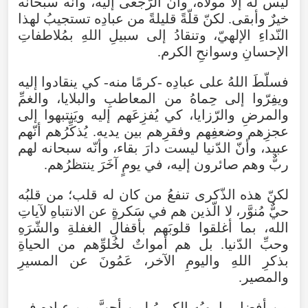
ليس
له
إلّا
مولاه
،
وأنّ
الرّجعى
إليه
،
وأنّه
سبحانه
خيرٌ
وأبقى
.
لكنّ
قلّةً
قليلةً
من
عبادِه
تستجيبُ
لهذا
النّداءِ
الإلهيّ
،
وتنقادُ
إلى
سبيلِ
اللهِ
بمُلاطفاتِ
الإحسانِ
وسوانحِ
الكرم
.
فسلّطَ
اللهُ
على
عبادِه
-
كرمًا
منه
-
كي
ينقادوا
إليه
ويفِرّوا
إلى
حِماهُ
من
المعاطبِ
والبلايا
،
والغمِّ
والمرضِ
والرّزايا
،
كي
يُفزِعَهم
إليه
ويَنتبهوا
إلى
عجزِهم
وضعفِهم
وفقرِهم
بين
يديه
.
يُذكِّرُهم
أنّهم
عبيد
،
وأنّ
الدّنيا
ليست
دارَ
بقاء
،
وأنّه
سبحانه
لهم
ربٌّ
وهم
صائرون
إليه
،
في
يومٍ
آخَرَ
ينتظرُهم
.
لكنّ
هذه
الذّكرى
تنفعُ
من
كان
له
قلب؛
من
قلبُه
حيٌّ
مُنوَّر
،
لا
الّذين
هم
في
سَكرةٍ
عن
الانتباهِ
لآياتِ
الله
،
بما
أغلقوا
قلوبَهم
بأقفالِ
الغفلةِ
والشّرَهِ
وحبِّ
الدّنيا
.
بل
هم
أمواتٌ
لخُلوِّهم
من
الحياةِ
بذكرِ
اللهِ
واليومِ
الآخر
،
عَمُونَ
عن
المسيرِ
والمصير
.
من
أفضلِ
ما
يهبُه
الكريمُ
لمن
أحبَّ
من
عبادِه
في