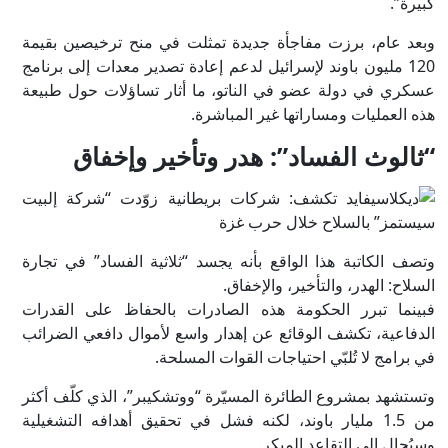
كبيرة”.
وبعد عام، برزت مفاجأة جديدة تمثلت في منح ترخيصين بقيمة
120 مليون باوند لإسرائيل لدعم إعادة تصدير معدات إلى برنامج
عسكري في دولة عضو في الناتو، ما أثار تساؤلات حول طبيعة
هذه العمليات ومساراتها غير المباشرة.
“ثالوث الفساد”: هدر وتأخير وإخفاق
وتصف الكاتبة هذا الواقع بأنه يجسد “ثلاثية الفساد” في تجارة
السلاح: الهدر، والتأخير، والإخفاق.
فبينما تبرر الحكومة هذه الصادرات بالحفاظ على القدرات
الدفاعية، تكشف الوقائع عن إهدار واسع لأموال دافعي الضرائب
في برامج لا تُلبّي احتياجات القوات المسلحة.
وتستشهد بمشروع الطائرة المسيّرة “ووتشكيبر”، الذي كلّف أكثر
من 1.5 مليار باوند، لكنه فشل في تحقيق أهدافه التشغيلية
وسيُحال إلى التقاعد المبكر.