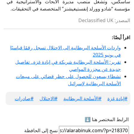
ساسكس، وتشغل منصب مديرة الأبحاث والاستراتيجية في
مؤسسة “شادو وورلد إنفستيغيشنز” المتخصصة في التحقيقات.
المصدر: Declassified UK
اقرأ أيضًا:
واردات الأسلحة البريطانية إلى الاحتلال تسجل رقمًا قياسيًا
في يونيو 2025
تقرير: الأسلحة البريطانية شريكة في إبادة غزة.. تفاصيل
جديدة عن مجزرة المواصي
نشطاء يسعون للحصول على حظر قضائي على مبيعات
الأسلحة البريطانية لإسرائيل
#إبادة غزة
#الأسلحة البريطانية
#الاحتلال
#صادرات
الرابط المختصر هنا ⬇
نسخ إلى الحافظة