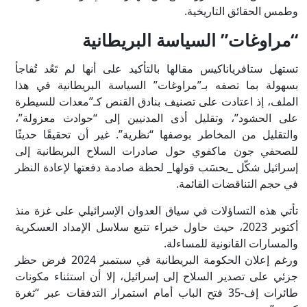
وطمس الحقائق التاريخية.
“مراوغات” السياسة البريطانية
تستهل ستافرياناكيس مقالها بالتأكيد على أنها لم تَعُد تُفاجأ
بسهولة بما تصفه بـ”مراوغات” السياسة البريطانية في هذا
الملف، إذ اعتادت على تصنيف بنادق القنص كـ”معدات للسيطرة
على الحشود”، وتقليل أذى المدنيين إلى “حوادث معزولة”،
والتقليل من المخاطر بوصفها “نظرية”. غير أن تحقيقًا حديثًا
للصحفي جون ماكفوي حول صادرات السلاح البريطانية إلى
إسرائيل شكّل _بحسَب قولها_ لحظة صادمة دفعتها لإعادة النظر
في حجم التناقضات القائمة.
تأتي هذه التساؤلات في سياق العدوان الإسرائيلي على غزة منذ
أكتوبر 2023، حيث حاول خبراء تتبع سلاسل الإمداد العسكرية
والمسارات القانونية للمساءلة.
ورغم إعلان الحكومة البريطانية في سبتمبر 2024 فرض حظر
جزئي على تصدير السلاح إلى إسرائيل، إلا أن استثناء مكونات
طائرات إف-35 فتح الباب أمام استمرار التدفقات عبر “ثغرة