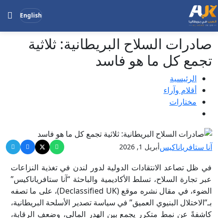
English
صادرات السلاح البريطانية: ثلاثية
بحث
ابحث
تجمع كل ما هو فاسد
في
الموقع
الرئيسية
أقلام وآراء
مختارات
آنا ستافرياناكيس
أبريل 1, 2026
في ظل تصاعد الانتقادات الدولية لدور لندن في تغذية النزاعات
عبر تجارة السلاح، تسلط الأكاديمية والباحثة “آنا ستافرياناكيس”
الضوء، في مقال نشره موقع (Declassified UK)، على ما تصفه
بـ”الاختلال البنيوي العميق” في سياسة تصدير الأسلحة البريطانية،
كاشفةً عن نمط متكرر يجمع بين الهدر المالي، وضعف الرقابة،