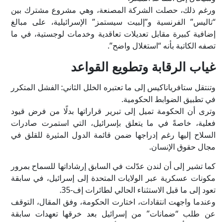
ورغم ذلك، حصلت الشركة المصنعة، وهي مشروع مشترك بين
“تاليس” الفرنسية و”إلبيت سيستمز” الإسرائيلية، على مبالغ
إضافية كبيرة مقابل تعديلات تعاقدية وخدمات لوجستية، في ما
تصفه الكاتبة بأنه “استغلال واضح”.
غياب الرقابة وتطويع القواعد
وتنتقل ستافرياناكيس إلى ما تعتبره الخلل الثاني: الفشل المتكرر
في تطبيق الضوابط الحكومية.
وترى أن الحكومة تميل إلى تبرير قراراتها بدلًا من فرض قيود
فعلية، خاصةً في ما يتعلق بإسرائيل، التي استمرت صادرات
السلاح إليها رغم إدراجها ضمن قائمة الدول المثيرة للقلق في
مجال حقوق الإنسان.
كما تشير إلى أن لندن عدّلت في السابق إرشاداتها للسماح بمرور
مكونات عسكرية عبر الولايات المتحدة إلى إسرائيل، في سابقة
تعود إلى ما قبل الاستثناء الحالي لطائرات إف-35.
وعندما واجهت انتقادات، اختارت الحكومة، وفق المقال، التوقف
عن طلب “ضمانات” من إسرائيل بعد خرقها تعهدات سابقة