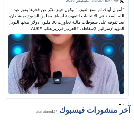
𝕏
@alarabinuk · 7 أغسطس 2026
"أموال أيباك لم تمنع الفوز.." نيكول جينز تعبّر عن فخرها بفوز عبد 
الله السعيد في الانتخابات التمهيدية لسباق مجلس الشيوخ بميشيغان، 
بعد تفوقه على ضغوطات مالية تجاوزت 30 مليون دولار ضخها اللوبي 
المؤيد لإسرائيل لإسقاطه. #العرب_في_بريطانيا #AUK
𝕏
@alarabinuk · 7 أغسطس 2026
آخر منشورات فيسبوك
@alarabinuk
"إنهاء أحقية المهاجرين في الإسكان الاجتماعي.." مقترحٌ جريء 
لحزب المحافظين يُثير جدلًا واسعًا ويتصدر عناوين الصحف البريطانية 
اليوم، إلى جانب قضايا أخرى شغلت الرأي العام. 🗞️للاطلاع على 