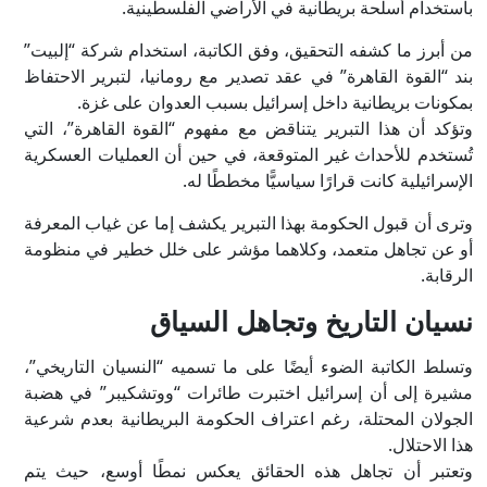
باستخدام أسلحة بريطانية في الأراضي الفلسطينية.
من أبرز ما كشفه التحقيق، وفق الكاتبة، استخدام شركة “إلبيت”
بند “القوة القاهرة” في عقد تصدير مع رومانيا، لتبرير الاحتفاظ
بمكونات بريطانية داخل إسرائيل بسبب العدوان على غزة.
وتؤكد أن هذا التبرير يتناقض مع مفهوم “القوة القاهرة”، التي
تُستخدم للأحداث غير المتوقعة، في حين أن العمليات العسكرية
الإسرائيلية كانت قرارًا سياسيًّا مخططًا له.
وترى أن قبول الحكومة بهذا التبرير يكشف إما عن غياب المعرفة
أو عن تجاهل متعمد، وكلاهما مؤشر على خلل خطير في منظومة
الرقابة.
نسيان التاريخ وتجاهل السياق
وتسلط الكاتبة الضوء أيضًا على ما تسميه “النسيان التاريخي”،
مشيرة إلى أن إسرائيل اختبرت طائرات “ووتشكيبر” في هضبة
الجولان المحتلة، رغم اعتراف الحكومة البريطانية بعدم شرعية
هذا الاحتلال.
وتعتبر أن تجاهل هذه الحقائق يعكس نمطًا أوسع، حيث يتم