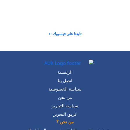
𝕏
@alarabinuk · 7 أغسطس 2026
R to @AlARABINUK: للمزيد من التفاصيل: 
https://alarabinuk.com/?p=239967
تابعنا على فيسبوك ←
عرض المزيد على X ←
الرئيسية
اتصل بنا
سياسة الخصوصية
من نحن
سياسة التحرير
فريق التحرير
من نحن ؟