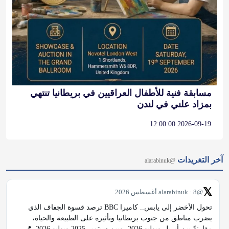
مسابقة فنية للأطفال العراقيين في بريطانيا تنتهي
بمزاد علني في لندن
2026-09-19 12:00:00
آخر التغريدات
@alarabinuk
𝕏
@alarabinuk · 8 أغسطس 2026
تحول الأخضر إلى يابس.. كاميرا BBC ترصد قسوة الجفاف الذي 
يضرب مناطق من جنوب بريطانيا وتأثيره على الطبيعة والحياة، 
مقارنةً بين أبريل ويوليو 2026، وبين سبتمبر 2025 ويوليو 2026. 📍
أبرز المناطق الموثقة في الفيديو: ريدينغ (Reading) وهينلي (Henley-
on-Thames): انحسار ملحوظ…