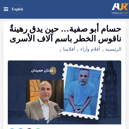
English
حسام
أبو
صفية…
حين
يدق
رهينةٌ
بحث
ابحث
ناقوس
الخطر
باسم
آلاف
الأسرى
في
الموقع
الرئيسية
أقلام وآراء
أقلامنا