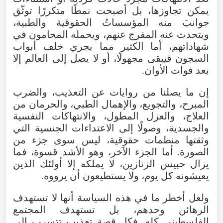
يمكن
تجاوزها
،
بل
أصبحت
نمطًا
متكررًا
توثّق
جوانبَ
منه
المؤسساتُ
الحقوقية
والطبية
،
ويتحدث
عنه
المفرج
عنهم
،
ويحمله
المحامون
في
شهاداتهم
،
أما
الكثير
مما
يجري
خلف
أبواب
السجون
فيبقى
مجهولًا
،
أو
لا
يصل
إلى
العالم
إلا
بعد
فوات
الأوان
.
إن
ما
يصلنا
من
روايات
عن
التعذيب
،
والضرب
المبرح
،
والتجويع
،
والإهمال
الطبي
،
والحرمان
من
العلاج
،
والعزل
المطول
،
والانتهاكات
النفسية
والجسدية
،
وصولًا
إلى
الاعتداءات
الجنسية
التي
وثقتها
منظمات
حقوقية
،
ليس
سوى
جزء
من
الصورة
.
أما
الجزء
الآخر
،
وهو
الأشد
قسوة
،
فما
يزال
حبيس
الزنازين
،
لا
يملكه
إلا
أولئك
الذين
يعيشونه
كل
يوم
،
ولا
يستطيعون
أن
يرووه
.
ولعل
أخطر
ما
في
هذه
السياسة
أنها
لا
تستهدف
الرهائن
وحدهم
،
بل
تستهدف
المجتمع
الفلسطيني
كله
.
فكل
قصة
تعذيب
تتسرب
إلى