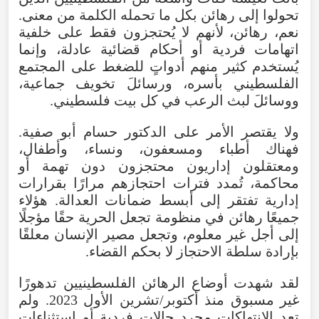
تحولوا
إلى
رهائن
بكل
ما
تحمله
الكلمة
من
معنى
.
نعم
،
رهائن
،
لأنهم
لا
يُحتجزون
فقط
على
خلفية
اتهامات
فردية
أو
أحكام
قضائية
عادلة
،
وإنما
يُستخدم
كثير
منهم
أدواتٍ
للضغط
على
المجتمع
الفلسطيني
بأسره
،
ورسائلَ
تخويف
جماعية
،
ووسائلَ
لبث
الرعب
في
كل
بيت
فلسطيني
.
ولا
يقتصر
الأمر
على
الدكتور
حسام
أبو
صفية
.
فهناك
أطباء
ومسعفون
،
ونساء
،
وأطفال
،
ومعتقلون
إداريون
محتجزون
دون
تهمة
أو
محاكمة
،
تُمدد
فترات
احتجازهم
مرارًا
بقرارات
إدارية
تفتقر
إلى
أبسط
ضمانات
العدالة
.
هؤلاء
جميعًا
رهائن
في
منظومة
تجعل
الحرية
حقًا
مؤجلًا
إلى
أجل
غير
معلوم
،
وتجعل
مصير
الإنسان
معلقًا
بإرادة
سلطة
الاحتجاز
لا
بحكم
القضاء
.
لقد
شهدت
أوضاع
الرهائن
الفلسطينيين
تدهورًا
غير
مسبوق
منذ
أكتوبر/تشرين
الأول
2023
.
ولم
تعد
الانتهاكات
مجرد
حالات
فردية
أو
استثناءات