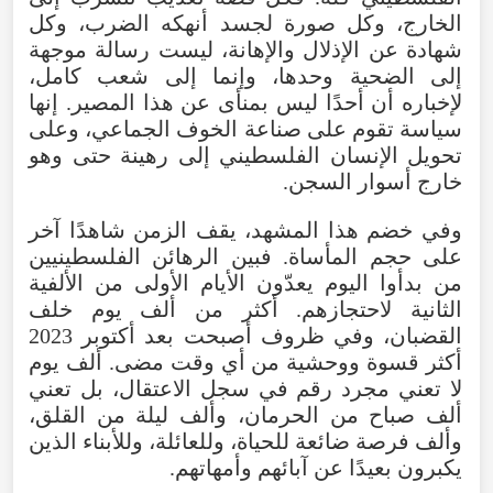
الخارج
،
وكل
صورة
لجسد
أنهكه
الضرب
،
وكل
شهادة
عن
الإذلال
والإهانة
،
ليست
رسالة
موجهة
إلى
الضحية
وحدها
،
وإنما
إلى
شعب
كامل
،
لإخباره
أن
أحدًا
ليس
بمنأى
عن
هذا
المصير
.
إنها
سياسة
تقوم
على
صناعة
الخوف
الجماعي
،
وعلى
تحويل
الإنسان
الفلسطيني
إلى
رهينة
حتى
وهو
خارج
أسوار
السجن
.
وفي
خضم
هذا
المشهد
،
يقف
الزمن
شاهدًا
آخر
على
حجم
المأساة
.
فبين
الرهائن
الفلسطينيين
من
بدأوا
اليوم
يعدّون
الأيام
الأولى
من
الألفية
الثانية
لاحتجازهم
.
أكثر
من
ألف
يوم
خلف
القضبان
،
وفي
ظروف
أصبحت
بعد
أكتوبر
2023
أكثر
قسوة
ووحشية
من
أي
وقت
مضى
.
ألف
يوم
لا
تعني
مجرد
رقم
في
سجل
الاعتقال
،
بل
تعني
ألف
صباح
من
الحرمان
،
وألف
ليلة
من
القلق
،
وألف
فرصة
ضائعة
للحياة
،
وللعائلة
،
وللأبناء
الذين
يكبرون
بعيدًا
عن
آبائهم
وأمهاتهم
.