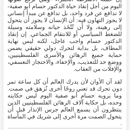
اليوم
من
أجل
إنقاذ
حياة
الدكتور
حسام
أبو
صفية
-
لا
تدافع
عن
فرد
واحد
،
بل
تدافع
عن
مبدأ
إنساني
لا
يجوز
التهاون
فيه
:
أن
الإنسان
لا
يجوز
أن
يتحول
إلى
رهينة
،
ولا
أن
تُتّخَذ
حياته
وسلامته
وسيلة
للضغط
السياسي
أو
للانتقام
الجماعي
.
إن
إنقاذ
الدكتور
حسام
واجب
عاجل
،
لكنه
ليس
نهاية
المطاف
،
بل
بداية
لتحرك
دولي
حقيقي
يضمن
حماية
جميع
الرهائن
والأسرى
الفلسطينيين
،
ووضع
حد
للتعذيب
،
والإخفاء
،
والاحتجاز
التعسفي
،
والإفلات
من
العقاب
.
لقد
آن
الأوان
لأن
يدرك
العالم
أن
كل
ساعة
تمر
دون
تحرك
قد
تعني
روحًا
أخرى
تُزهق
في
صمت
.
وما
يرويه
حسام
أبو
صفية
اليوم
ليس
حكايته
وحده
،
بل
حكاية
آلاف
الرهائن
الفلسطينيين
الذين
ينتظرون
أن
يسمع
العالم
جرس
الإنذار
قبل
أن
يتحول
الصمت
مرة
أخرى
إلى
شريك
في
المأساة
.