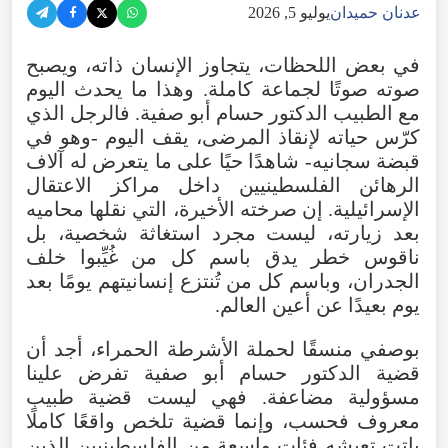
عدنان حميدان
يوليو 5, 2026
في
بعض
اللحظات
،
يتجاوز
الإنسان
ذاته
،
ويصبح
صوته
صوتًا
لجماعة
كاملة
.
وهذا
ما
يحدث
اليوم
مع
الطبيب
الدكتور
حسام
أبو
صفية
.
فالرجل
الذي
كرّس
حياته
لإنقاذ
المرضى
،
يقف
اليوم
-
وهو
في
قبضة
سجانيه
-
شاهدًا
حيًا
على
ما
يتعرض
له
آلاف
الرهائن
الفلسطينيين
داخل
مراكز
الاعتقال
الإسرائيلية
.
إن
صرخته
الأخيرة
،
التي
نقلها
محاميه
بعد
زيارته
،
ليست
مجرد
استغاثة
شخصية
،
بل
ناقوس
خطر
يدق
باسم
كل
من
غُيِّبوا
خلف
الجدران
،
وباسم
كل
من
تُنتزع
إنسانيتهم
يومًا
بعد
يوم
بعيدًا
عن
أعين
العالم
.
بوصفي
منسقًا
لحملة
الأشرطة
الحمراء
،
أجد
أن
قضية
الدكتور
حسام
أبو
صفية
تفرض
علينا
مسؤولية
مضاعفة
.
فهي
ليست
قضية
طبيب
معروف
فحسب
،
وإنما
قضية
تلخص
واقعًا
كاملًا
باتت
تعيشه
فئات
واسعة
من
الفلسطينيين
الذين