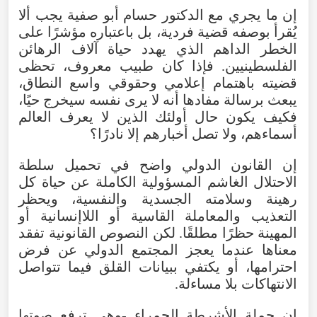
إن
ما
يجري
مع
الدكتور
حسام
أبو
صفية
يجب
ألا
يُقرأ
بوصفه
قضية
فردية
،
بل
باعتباره
مؤشرًا
على
الخطر
الداهم
الذي
يهدد
حياة
آلاف
الرهائن
الفلسطينيين
.
فإذا
كان
طبيب
معروف
،
تحظى
قضيته
باهتمام
إعلامي
وحقوقي
واسع
النطاق
،
يبعث
برسالة
مفادها
أنه
لا
يرى
نفسه
سيخرج
حيًا
،
فكيف
يكون
حال
أولئك
الذين
لا
يعرف
العالم
أسماءهم
،
ولا
تصل
أخبارهم
إلا
نادرًا
؟
إن
القانون
الدولي
واضح
في
تحميل
سلطة
الاحتلال
الغاشم
المسؤولية
الكاملة
عن
حياة
كل
رهينة
وسلامته
الجسدية
والنفسية
،
ويحظر
التعذيب
والمعاملة
القاسية
أو
اللاإنسانية
أو
المهينة
حظرًا
مطلقًا
.
لكن
النصوص
القانونية
تفقد
معناها
عندما
يعجز
المجتمع
الدولي
عن
فرض
احترامها
،
أو
يكتفي
ببيانات
القلق
فيما
تتواصل
الانتهاكات
بلا
مساءلة
.
إن
حملة
الأشرطة
الحمراء
-
وهي
ترفع
صوتها