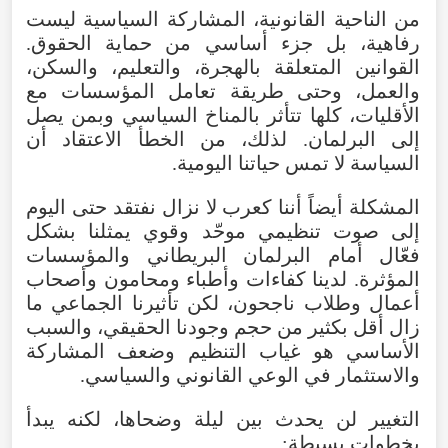
من
الناحية
القانونية
،
المشاركة
السياسية
ليست
رفاهية
،
بل
جزء
أساسي
من
حماية
الحقوق
.
القوانين
المتعلقة
بالهجرة
،
والتعليم
،
والسكن
،
والعمل
،
وحتى
طريقة
تعامل
المؤسسات
مع
الأقليات
،
كلها
تتأثر
بالمناخ
السياسي
وبمن
يصل
إلى
البرلمان
.
لذلك
،
من
الخطأ
الاعتقاد
أن
السياسة
لا
تمس
حياتنا
اليومية
.
المشكلة
أيضاً
أننا
كعرب
لا
نزال
نفتقد
حتى
اليوم
إلى
صوت
تنظيمي
موحّد
وقوي
يمثلنا
بشكل
فعّال
أمام
البرلمان
البريطاني
والمؤسسات
المؤثرة
.
لدينا
كفاءات
وأطباء
ومحامون
وأصحاب
أعمال
وطلاب
ناجحون
،
لكن
تأثيرنا
الجماعي
ما
زال
أقل
بكثير
من
حجم
وجودنا
الحقيقي
،
والسبب
الأساسي
هو
غياب
التنظيم
وضعف
المشاركة
والاستثمار
في
الوعي
القانوني
والسياسي
.
التغيير
لن
يحدث
بين
ليلة
وضحاها
،
لكنه
يبدأ
بخطوات
بسيطة
: