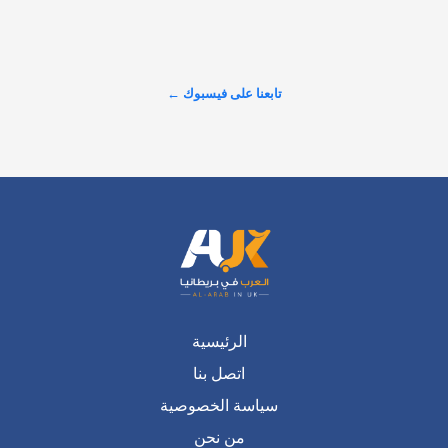
هام وعاجل.. المقاعد محدودة دورة فن التحدث أمام الجمهور مع 
عدنان حميدان هل تريد أن تتحدث بثقة وتترك أثرًا في كل مرة تقف 
فيها أمام الناس؟ انضم إلى ورشة تدريبية عملية تمكنك أكثر من 
التحدث بطلاقة باللغة العربية، وبناء حضور…
تابعنا على فيسبوك ←
عرض المزيد على X ←
الرئيسية
اتصل بنا
سياسة الخصوصية
من نحن