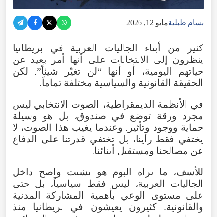
بسام طبلية
مايو 12, 2026
كثير
من
أبناء
الجاليات
العربية
في
بريطانيا
ينظرون
إلى
الانتخابات
على
أنها
أمر
بعيد
عن
حياتهم
اليومية
،
أو
أنها
“
لن
تغيّر
شيئاً
”.
لكن
الحقيقة
القانونية
والسياسية
مختلفة
تماماً
.
في
الأنظمة
الديمقراطية
،
الصوت
الانتخابي
ليس
مجرد
ورقة
توضع
في
صندوق
،
بل
هو
وسيلة
حماية
ووجود
وتأثير
.
وعندما
يغيب
هذا
الصوت
،
لا
يختفي
فقط
رأينا
،
بل
تختفي
قدرتنا
على
الدفاع
عن
مصالحنا
ومستقبل
أبنائنا
.
للأسف
،
ما
نراه
اليوم
هو
تشتت
واضح
داخل
الجاليات
العربية
،
ليس
فقط
سياسياً
،
بل
حتى
على
مستوى
الوعي
بأهمية
المشاركة
المدنية
والقانونية
.
كثيرون
يعيشون
في
بريطانيا
منذ