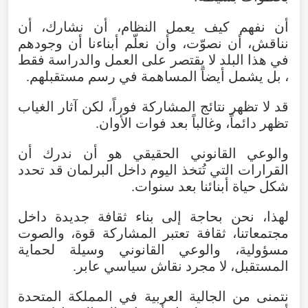
أن
نفهم
كيف
يعمل
النظام
،
أن
نشارك
،
أن
نناقش
،
أن
نصوّت
،
وأن
نعلّم
أبناءنا
أن
وجودهم
في
هذا
البلد
لا
يقتصر
على
العمل
والدراسة
فقط
،
بل
يشمل
أيضاً
المساهمة
في
رسم
مستقبلهم
.
قد
لا
تظهر
نتائج
المشاركة
فوراً
،
لكن
آثار
الغياب
تظهر
دائماً
،
وغالباً
بعد
فوات
الأوان
.
والوعي
القانوني
الحقيقي
هو
أن
ندرك
أن
القرارات
التي
تُتخذ
اليوم
داخل
البرلمان
قد
تحدد
شكل
حياة
أبنائنا
بعد
سنوات
.
لهذا
،
نحن
بحاجة
إلى
بناء
ثقافة
جديدة
داخل
مجتمعاتنا
،
ثقافة
تعتبر
المشاركة
قوة
،
والصوت
مسؤولية
،
والوعي
القانوني
وسيلة
لحماية
المستقبل
،
لا
مجرد
نقاش
سياسي
عابر
.
نتمنى
من
الجالية
العربية
في
المملكة
المتحدة