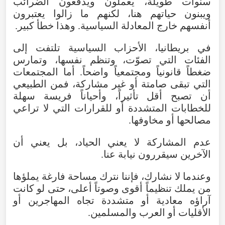
سنوات
طويلة
،
يعملون
ويدفعون
الضرائب
ويبنون
حياتهم
هنا
،
لكنهم
ما
زالوا
يعتبرون
أنفسهم
خارج
المعادلة
السياسية
.
وهذا
خطأ
كبير
.
في
بريطانيا
،
الأحزاب
السياسية
تلتفت
إلى
الفئات
التي
تصوّت
،
وتنظم
نفسها
،
وتمارس
ضغطاً
قانونياً
ومجتمعياً
واضحاً
.
أما
المجتمعات
التي
تبقى
صامتة
أو
غير
مشاركة
،
فمن
الطبيعي
أن
تصبح
أقل
تأثيراً
،
وأحياناً
فريسة
سهلة
للخطابات
المتشددة
أو
للقرارات
التي
لا
تراعي
مصالحها
أو
مخاوفها
.
عدم
المشاركة
لا
يعني
الحياد
،
بل
يعني
أن
الآخرين
سيقررون
نيابة
عنا
.
وعندما
لا
نشارك
،
فإننا
نترك
مساحة
فارغة
يملؤها
من
يملك
تنظيماً
أقوى
وصوتاً
أعلى
،
حتى
لو
كانت
آراؤه
معادية
أو
متشددة
تجاه
المهاجرين
أو
الأقليات
أو
العرب
والمسلمين
.