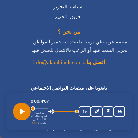
سياسة التحرير
فريق التحرير
من نحن ؟
منصة عربية في بريطانيا تتحدث بضمير المواطن
العربي المقيم فيها أو الراغب بالانتقال للعيش فيها
اتصل بنا :
info@alarabinuk.com
تابعونا على منصات التواصل الاجتماعي
استمع إلى المقال
0:00
/
4:07
1×
تم إنشاء
الصوت بالذكاء
الاصطناعي
بواسطة
مكنة
جميع الحقوق محفوظة للعرب في بريطانيا © 2026