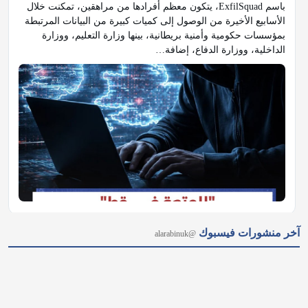
باسم ExfilSquad، يتكون معظم أفرادها من مراهقين، تمكنت خلال 
الأسابيع الأخيرة من الوصول إلى كميات كبيرة من البيانات المرتبطة 
بمؤسسات حكومية وأمنية بريطانية، بينها وزارة التعليم، ووزارة 
الداخلية، ووزارة الدفاع، إضافة…
𝕏
@alarabinuk · 7 أغسطس 2026
آخر منشورات فيسبوك
@alarabinuk
أثار شاب يبلغ من العمر 26 عامًا حالة من الاستغراب والقلق بعدما 
صعد إلى سطح مستشفى Ysbyty Glan Clwyd في مدينة سانت 
آساف بويلز، مرتديًا رداءً أسود ويحمل أداة تشبه المنجل، في هيئة 
شبّهها شهود ووسائل إعلام بشخصية «ملك الموت»…