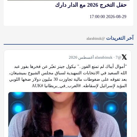
حفل التخرج 2026 مع الدار دارك
2026-08-29 17:00:00
آخر التغريدات
@alarabinuk
𝕏
@alarabinuk · 7 أغسطس 2026
"أموال أيباك لم تمنع الفوز.." نيكول جينز تعبّر عن فخرها بفوز عبد 
الله السعيد في الانتخابات التمهيدية لسباق مجلس الشيوخ بميشيغان، 
بعد تفوقه على ضغوطات مالية تجاوزت 30 مليون دولار ضخها اللوبي 
المؤيد لإسرائيل لإسقاطه. #العرب_في_بريطانيا #AUK