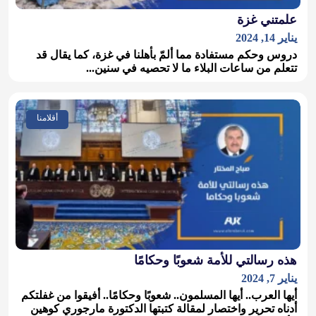
علمتني غزة
يناير 14, 2024
دروس وحكم مستفادة مما ألمّ بأهلنا في غزة، كما يقال قد
تتعلم من ساعات البلاء ما لا تحصيه في سنين...
أقلامنا
هذه رسالتي للأمة شعوبًا وحكامًا
يناير 7, 2024
أيها العرب.. أيها المسلمون.. شعوبًا وحكامًا.. أفيقوا من غفلتكم
أدناه تحرير واختصار لمقالة كتبتها الدكتورة مارجوري كوهين