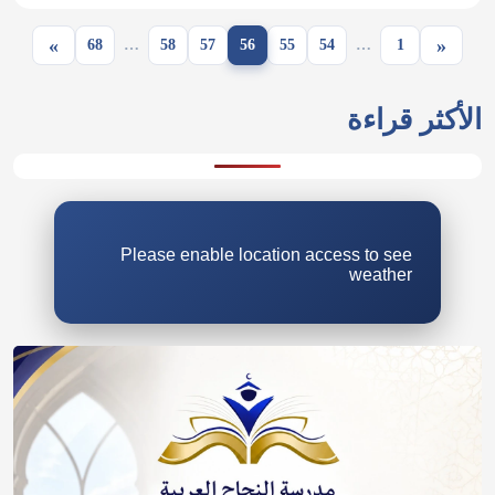
»
«
68
…
58
57
56
55
54
…
1
الأكثر قراءة
Please enable location access to see
weather