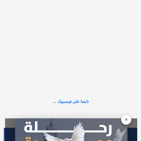
𝕏
@alarabinuk · 7 أغسطس 2026
دعت منظمة «أصدقاء الأقصى» (Friends of Al-Aqsa) المساجد في 
بريطانيا إلى تخصيص خطبة الجمعة أو المحاضرة التي تسبق الصلاة 
يوم 14 أغسطس للتوعية بما وصفته بـ«التهديدات المتصاعدة» التي 
تواجه المسجد الأقصى، ضمن حملة تستهدف مشاركة ألف مسجد 
في مختلف أنحاء…
𝕏
@alarabinuk · 7 أغسطس 2026
R to @AlARABINUK: للمزيد من التفاصيل: 
https://alarabinuk.com/?p=239967
عرض المزيد على X ←
تابعنا على فيسبوك ←
×