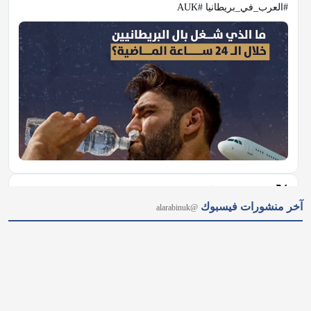
#العرب_في_بريطانيا #AUK
𝕏
@alarabinuk · 9 أغسطس 2026
آخر منشورات فيسبوك
@alarabinuk
R to @AlARABINUK: ملفاتٌ ساخنة تتصدر المشهد في الرابط: 
https://alarabinuk.com/?p=240278
𝕏
@alarabinuk · 9 أغسطس 2026
القانون يُطبق على الجميع.. حتى لو كنت تقود سيارة قيمتها الملايين 
في حادثة أثارت تفاعلًا واسعًا، احتجزت شرطة العاصمة لندن سيارة 