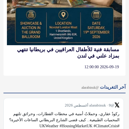
مسابقة فنية للأطفال العراقيين في بريطانيا تنتهي
بمزاد علني في لندن
2026-09-19 12:00:00
آخر التغريدات
@alarabinuk
𝕏
@alarabinuk · 9 أغسطس 2026
ركودٌ عقاري، وحملاتٌ أمنية في محطات القطارات، وحرائق تلتهم 
المحميات الطبيعية.. كيف قضى الشارع البريطاني الساعات الأخيرة؟ 
#UKWeather #HousingMarketUK #ClimateCrisis 