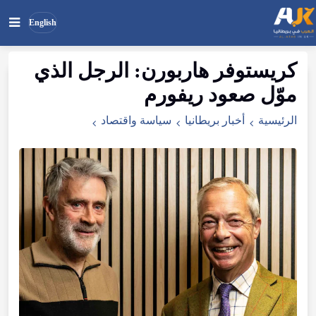
English
كريستوفر
هاربورن
:
الرجل
الذي
بحث
ابحث
موّل
صعود
ريفورم
في
الموقع
الرئيسية
أخبار بريطانيا
سياسة واقتصاد