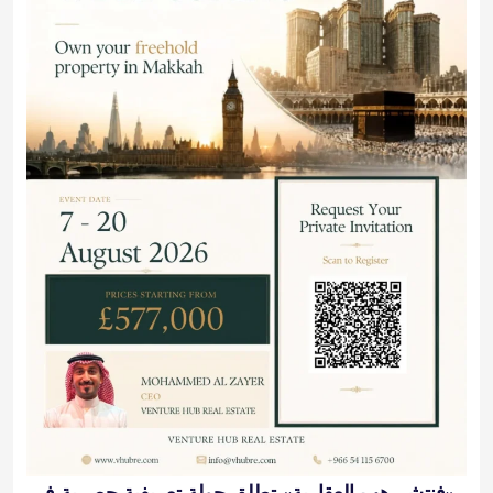
«فنتشر هب العقارية» تطلق جولة تعريفية حصرية في