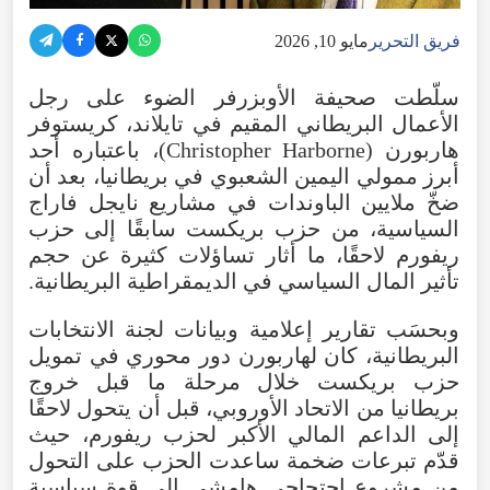
فريق التحرير
مايو 10, 2026
سلّطت
صحيفة
الأوبزرفر
الضوء
على
رجل
الأعمال
البريطاني
المقيم
في
تايلاند
،
كريستوفر
هاربورن
(
Harborne
Christopher
)،
باعتباره
أحد
أبرز
ممولي
اليمين
الشعبوي
في
بريطانيا
،
بعد
أن
ضخّ
ملايين
الباوندات
في
مشاريع
نايجل
فاراج
السياسية
،
من
حزب
بريكست
سابقًا
إلى
حزب
ريفورم
لاحقًا
،
ما
أثار
تساؤلات
كثيرة
عن
حجم
تأثير
المال
السياسي
في
الديمقراطية
البريطانية
.
وبحسَب تقارير إعلامية وبيانات لجنة الانتخابات
البريطانية،
كان
لهاربورن
دور
محوري
في
تمويل
حزب
بريكست
خلال
مرحلة
ما
قبل
خروج
بريطانيا
من
الاتحاد
الأوروبي
،
قبل
أن
يتحول
لاحقًا
إلى
الداعم
المالي
الأكبر
لحزب
ريفورم
،
حيث
قدّم
تبرعات
ضخمة
ساعدت
الحزب
على
التحول
من
مشروع
احتجاجي
هامشي
إلى
قوة
سياسية