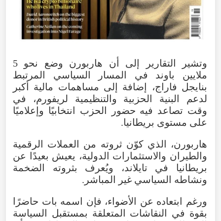
وتشير
التقارير
إلى
أن
هاربورن
وضع
نحو
5
ملايين
باوند
في
المسار
السياسي
المرتبط
بنايجل
فاراج
،
إضافة
إلى
مساهمات
مالية
أكبر
لدعم
البنية
الحزبية
والتنظيمية
لريفورم
،
في
وقت
تصاعد
فيه
حضور
الحزب
انتخابيًا
وإعلاميًا
على
مستوى
بريطانيا
.
هاربورن
،
الذي
كوّن
ثروته
من
العملات
الرقمية
والطيران
والاستثمارات
الدولية
،
يعيش
بعيدًا
عن
بريطانيا
في
تايلاند
،
ويُعرف
بثروته
الضخمة
ونشاطه
السياسي
غير
المباشر
.
ورغم
ابتعاده
عن
الأضواء
،
فإن
اسمه
بات
حاضرًا
بقوة
في
النقاشات
المتعلقة
بمستقبل
السياسة