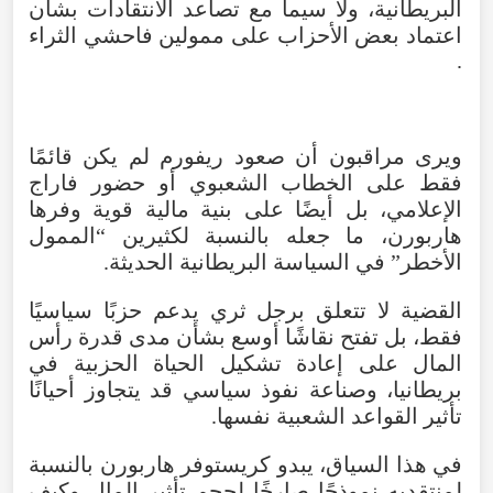
البريطانية
،
ولا
سيما
مع
تصاعد
الانتقادات
بشأن
اعتماد
بعض
الأحزاب
على
ممولين
فاحشي
الثراء
.
ويرى
مراقبون
أن
صعود
ريفورم
لم
يكن
قائمًا
فقط
على
الخطاب
الشعبوي
أو
حضور
فاراج
الإعلامي
،
بل
أيضًا
على
بنية
مالية
قوية
وفرها
هاربورن
،
ما
جعله
بالنسبة
لكثيرين
“
الممول
الأخطر
”
في
السياسة
البريطانية
الحديثة
.
القضية
لا
تتعلق
برجل
ثري
يدعم
حزبًا
سياسيًا
فقط
،
بل
تفتح
نقاشًا
أوسع
بشأن
مدى
قدرة
رأس
المال
على
إعادة
تشكيل
الحياة
الحزبية
في
بريطانيا
،
وصناعة
نفوذ
سياسي
قد
يتجاوز
أحيانًا
تأثير
القواعد
الشعبية
نفسها
.
في
هذا
السياق
،
يبدو
كريستوفر
هاربورن
بالنسبة
لمنتقديه
نموذجًا
صارخًا
لحجم
تأثير
المال
وكيف