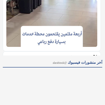
𝕏
@alarabinuk · 7 أغسطس 2026
آخر منشورات فيسبوك
@alarabinuk
حادثة العبور إلى سبتة.. الرسائل الخفية لأوروبا
𝕏
@alarabinuk · 7 أغسطس 2026
"الكارثة تقترب.. لندن مهددة بخسارة معظم أشجارها" تقارير بيئية 
تحذر من موت آلاف الأشجار في العاصمة البريطانية بحلول نهاية 
القرن؛ جراء موجات الجفاف والارتفاع غير المسبوق في درجات 
الحرارة. #شاهد #العرب_في_بريطانيا #AUK