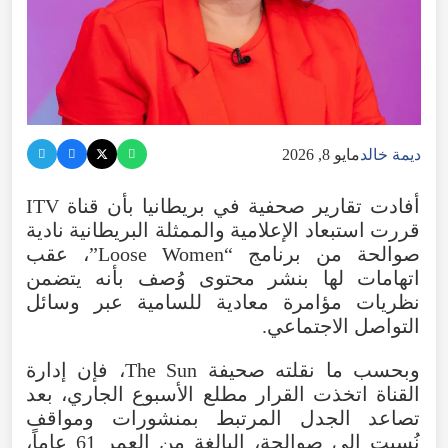
ديمة خالد
مايو 8, 2026
أفادت
تقارير
صحفية
في
بريطانيا
بأن
قناة
ITV
قررت
استبعاد
الإعلامية
والممثلة
البريطانية
نادية
صوالحة
من
برنامج
“
Women
Loose
”،
عقب
اتهامات
لها
بنشر
محتوى
وُصف
بأنه
يتضمن
نظريات
مؤامرة
معادية
للسامية
عبر
وسائل
التواصل
الاجتماعي
.
وبحسب
ما
نقلته
صحيفة
Sun
The
،
فإن
إدارة
القناة
اتخذت
القرار
مطلع
الأسبوع
الجاري
،
بعد
تصاعد
الجدل
المرتبط
بمنشورات
ومواقف
نُسبت
إلى
صوالحة
،
البالغة
من
العمر
61
عاماً
،