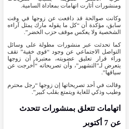
ومنشورات
أثارت
اتهامات
بمعاداة
السامية
.
وكانت
صوالحة
قد
دافعت
عن
زوجها
في
وقت
سابق
،
مؤكدة
أن
“
كل
ما
يقوله
مارك
يمثل
آراءه
الشخصية
ولا
يعكس
موقف
حزب
الخضر
”.
كما
تحدثت
عبر
منشورات
مطولة
على
وسائل
التواصل
الاجتماعي
عن
وجود
“
قوى
خفية
”
تقف
وراء
قرار
تعليق
عضويته
،
معتبرة
أن
زوجها
يتعرض
لـ”التشهير
”،
وأن
تصريحاته
“أُخرجت عن
سياقها
”.
وقالت
في
أحد
تصريحاتها
إن
زوجها
“
رجل
محترم
وطيب
وذكي
للغاية
ويتمتع
بقلب
كبير
”.
اتهامات
تتعلق
بمنشورات
تتحدث
عن
7
أكتوبر