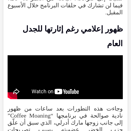
فيما
لن
تشارك
في
حلقات
البرنامج
خلال
الأسبوع
المقبل
.
ظهور
إعلامي
رغم
إثارتها للجدل
العام
وجاءت
هذه
التطورات
بعد
ساعات
من
ظهور
نادية
صوالحة
في
برنامجها
“
Moaning
Coffee
”
إلى
جانب
زوجها
مارك
أدرلي
،
الذي
سبق
أن
علّق
حزب
الخضر
عضويته
بسبب
تصريحات