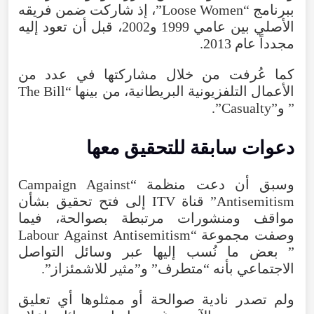
ببرنامج
“
Women
Loose
”،
إذ
شاركت
ضمن
فريقه
الأصلي
بين
عامي
1999
و2002
،
قبل
أن
تعود
إليه
مجدداً
عام
2013
.
كما
عُرفت
من
خلال
مشاركتها
في
عدد
من
الأعمال
التلفزيونية
البريطانية
،
من
بينها
“
Bill
The
”
و”Casualty
”.
دعوات
سابقة
للتحقيق
معها
وسبق
أن
دعت
منظمة
“
Against
Campaign
Antisemitism
”
قناة
ITV
إلى
فتح
تحقيق
بشأن
مواقف
ومنشورات
مرتبطة
بصوالحة
،
فيما
وصفت
مجموعة
“
Antisemitism
Against
Labour
”
بعض
ما
نُسب
إليها
عبر
وسائل
التواصل
الاجتماعي
بأنه
“
متطرف
”
و”مثير
للاشمئزاز
”.
ولم
تصدر
نادية
صوالحة
أو
ممثلوها
أي
تعليق