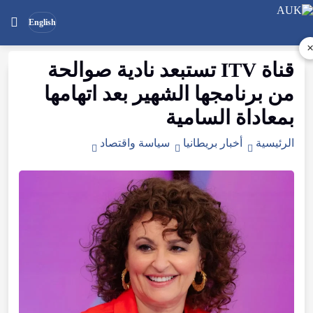
English
قناة
ITV
تستبعد
نادية
صوالحة
بحث
ابحث
من
برنامجها
الشهير
بعد
اتهامها
في
الموقع
بمعاداة
السامية
الرئيسية
أخبار بريطانيا
سياسة واقتصاد