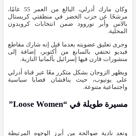
وكان
مارك
أدرلي
،
البالغ
من
العمر
55 عامًا،
مرشحًا
عن
حزب
الخضر
في
منطقتي
كريستال
بالاس
وأبر
نوروود
ضمن
انتخابات
كرويدون
المحلية
.
وجرى
تعليق
عضويته
بعدما
قيل
إنه
شارك
مقاطع
فيديو
تحتفي
بالسابع
من
أكتوبر
،
إضافة
إلى
منشورات
قارن
فيها
إسرائيل
بألمانيا
النازية
.
ويظهر
الزوجان
بشكل
متكرر
معًا
عبر
قناة
أدرلي
على
يوتيوب
،
حيث
يناقشان
قضايا
سياسية
واجتماعية
متنوعة
.
مسيرة
طويلة
في
“
Women
Loose
”
وتعد
نادية
صوالحة
من
أبرز
الوجوه
المرتبطة