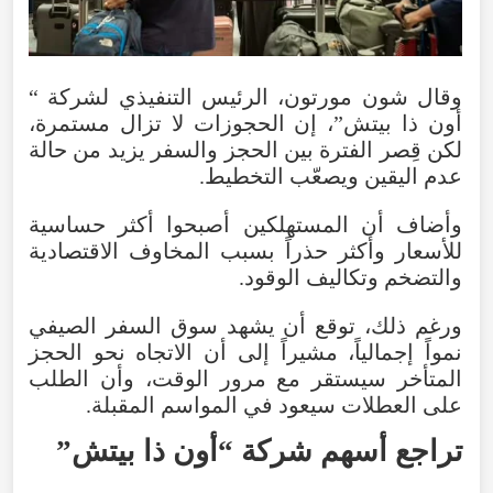
وقال
شون
مورتون
،
الرئيس
التنفيذي
لشركة
“
أون
ذا
بيتش
”،
إن
الحجوزات
لا
تزال
مستمرة
،
لكن
قِصر
الفترة
بين
الحجز
والسفر
يزيد
من
حالة
عدم
اليقين
ويصعّب
التخطيط
.
وأضاف
أن
المستهلكين
أصبحوا
أكثر
حساسية
للأسعار
وأكثر
حذراً
بسبب
المخاوف
الاقتصادية
والتضخم
وتكاليف
الوقود
.
ورغم
ذلك
،
توقع
أن
يشهد
سوق
السفر
الصيفي
نمواً
إجمالياً
،
مشيراً
إلى
أن
الاتجاه
نحو
الحجز
المتأخر
سيستقر
مع
مرور
الوقت
،
وأن
الطلب
على
العطلات
سيعود
في
المواسم
المقبلة
.
تراجع
أسهم
شركة
“
أون
ذا
بيتش
”