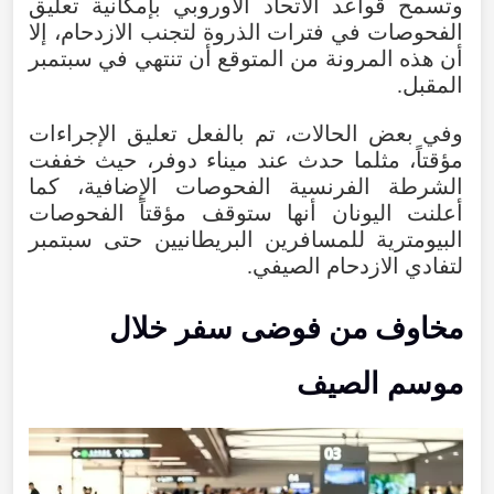
وتسمح
قواعد
الاتحاد
الأوروبي
بإمكانية
تعليق
الفحوصات
في
فترات
الذروة
لتجنب
الازدحام
،
إلا
أن
هذه
المرونة
من
المتوقع
أن
تنتهي
في
سبتمبر
المقبل
.
وفي
بعض
الحالات
،
تم
بالفعل
تعليق
الإجراءات
مؤقتاً
،
مثلما
حدث
عند
ميناء
دوفر
،
حيث
خففت
الشرطة
الفرنسية
الفحوصات
الإضافية
،
كما
أعلنت
اليونان
أنها
ستوقف
مؤقتاً
الفحوصات
البيومترية
للمسافرين
البريطانيين
حتى
سبتمبر
لتفادي
الازدحام
الصيفي
.
مخاوف
من
فوضى
سفر
خلال
موسم
الصيف