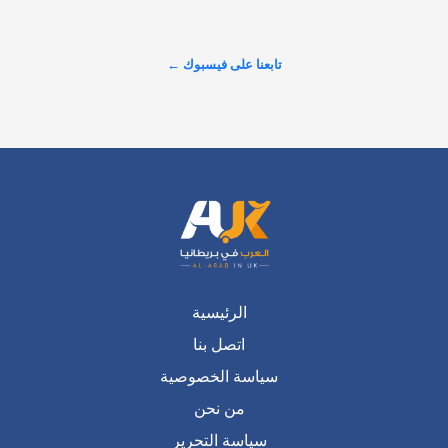
بريطانيا" (AUK) بأن الكلمة الواعية هي أساس بناء المجتمع؛ ومن 
هذا المنطلق تسرنا دعوة الكُتّاب والمفكرين والمبدعين لنشر أفكارهم 
ومقالاتهم ضمن زاوية #أقلامنا عبر موقعنا الإلكتروني. نهدف من 
تابعنا على فيسبوك ←
خلال مشاركاتكم…
عرض المزيد على X ←
الرئيسية
اتصل بنا
سياسة الخصوصية
من نحن
سياسة التحرير