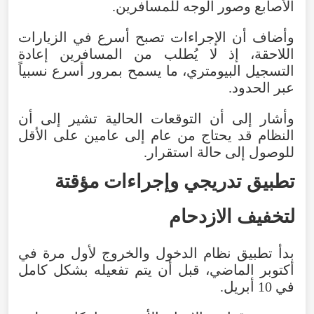
الأصابع
وصور
الوجه
للمسافرين
.
وأضاف
أن
الإجراءات
تصبح
أسرع
في
الزيارات
اللاحقة
،
إذ
لا
يُطلب
من
المسافرين
إعادة
التسجيل
البيومتري
،
ما
يسمح
بمرور
أسرع
نسبياً
عبر
الحدود
.
وأشار
إلى
أن
التوقعات
الحالية
تشير
إلى
أن
النظام
قد
يحتاج
من
عام
إلى
عامين
على
الأقل
للوصول
إلى
حالة
استقرار
.
تطبيق
تدريجي
وإجراءات
مؤقتة
لتخفيف
الازدحام
بدأ
تطبيق
نظام
الدخول
والخروج
لأول
مرة
في
أكتوبر
الماضي
،
قبل
أن
يتم
تفعيله
بشكل
كامل
في
10
أبريل
.