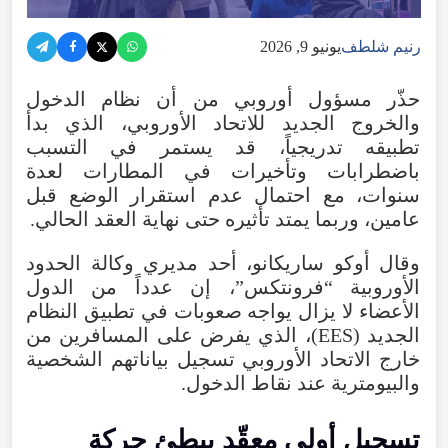
رنيم شلطف
يونيو 9, 2026
حذّر
مسؤول
أوروبي
من
أن
نظام
الدخول
والخروج
الجديد
للاتحاد
الأوروبي
،
الذي
بدأ
تطبيقه
تدريجياً
،
قد
يستمر
في
التسبب
باضطرابات
وتأخيرات
في
المطارات
لعدة
سنوات
،
مع
احتمال
عدم
استقرار
الوضع
قبل
عامين
،
وربما
يمتد
تأثيره
حتى
نهاية
العقد
الحالي
.
وقال
أوكو
ساريكانو
،
أحد
مديري
وكالة
الحدود
الأوروبية
“
فرونتكس
”،
إن
عدداً
من
الدول
الأعضاء
لا
يزال
يواجه
صعوبات
في
تطبيق
النظام
الجديد
(
EES
)،
الذي
يفرض
على
المسافرين
من
خارج
الاتحاد
الأوروبي
تسجيل
بياناتهم
الشخصية
والبيومترية
عند
نقاط
الدخول
.
تسجيل
أولي
معقّد
يبطئ
حركة