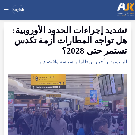
English
تشديد
إجراءات
الحدود
الأوروبية
:
بحث
ابحث
هل
تواجه
المطارات
أزمة
تكدس
في
الموقع
تستمر
حتى
2028
؟
الرئيسية
أخبار بريطانيا
سياسة واقتصاد