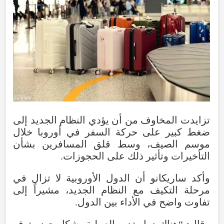
تزايدت
المخاوف
من
أن
يؤدي
النظام
الجديد
إلى
ضغط
كبير
على
حركة
السفر
في
أوروبا
خلال
موسم
الصيف
،
وسط
قلق
المسافرين
بشأن
التأخيرات
وتأثير
ذلك
على
الحجوزات
.
وأكد
ساريكانو
أن
الدول
الأوروبية
لا
تزال
في
مرحلة
التكيف
مع
النظام
الجديد
،
مشيراً
إلى
تفاوت
واضح
في
الأداء
بين
الدول
.
وقال
: “
هناك
دول
تدير
العملية
بشكل
جيد
وتوفر