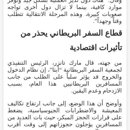
موارد
كافية
،
بينما
لا
تزال
دول
أخرى
تواجه
صعوبات
كبيرة
،
وهذه
المرحلة
الانتقالية
تتطلب
وقتاً
وجهداً
”.
قطاع
السفر
البريطاني
يحذر
من
تأثيرات
اقتصادية
من
جهته
،
قال
مارك
تانزر
،
الرئيس
التنفيذي
لجمعية
السفر
البريطانية
“
أبتا
”،
إن
نظام
الدخول
والخروج
قد
يؤثر
سلباً
على
الطلب
من
جانب
المسافرين
البريطانيين
هذا
العام
،
بسبب
الازدحام
وعدم
اليقين
.
وأوضح
أن
هذا
الوضع
،
إلى
جانب
ارتفاع
تكاليف
المعيشة
والاضطرابات
الجيوسياسية
،
يضغط
على
قرارات
الحجز
المبكر
،
حيث
بات
العديد
من
المسافرين
يؤجلون
حجوزاتهم
إلى
وقت
أقرب