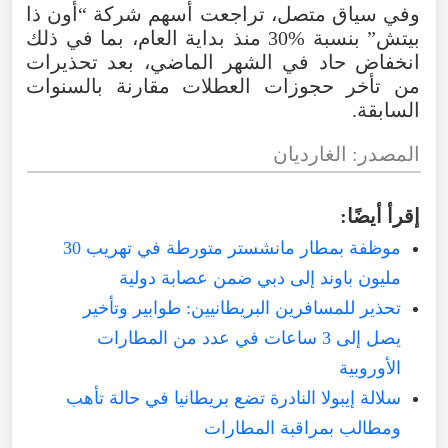
وفي
سياق
متصل
،
تراجعت
أسهم
شركة
“
أون
ذا
بيتش
”
بنسبة
30%
منذ
بداية
العام
،
بما
في
ذلك
انخفاض
حاد
في
الشهر
الماضي
،
بعد
تحذيرات
من
تأخر
حجوزات
العطلات
مقارنة
بالسنوات
السابقة
.
المصدر
:
الغارديان
إقرأ
أيضًا
:
موظفة بمطار مانشستر متورطة في تهريب 30
مليون باوند إلى دبي ضمن عصابة دولية
تحذير للمسافرين البريطانيين: طوابير وتأخير
يصل إلى 3 ساعات في عدد من المطارات
الأوروبية
سلالة إيبولا النادرة تضع بريطانيا في حالة تأهب
ومطالب بمراقبة المطارات