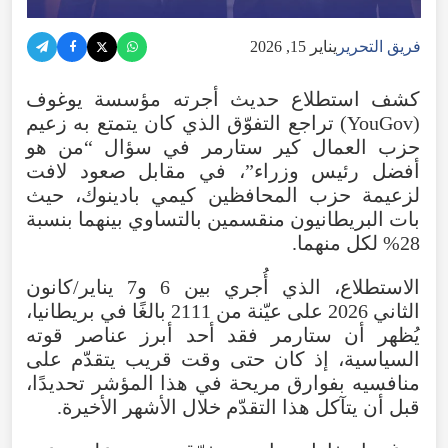
فريق التحرير
يناير 15, 2026
كشف استطلاع حديث أجرته مؤسسة يوغوف
(YouGov) تراجع التفوّق الذي كان يتمتع به زعيم
حزب العمال كير ستارمر في سؤال “من هو
أفضل رئيس وزراء”، في مقابل صعود لافت
لزعيمة حزب المحافظين كيمي بادينوك، حيث
بات البريطانيون منقسمين بالتساوي بينهما بنسبة
28% لكل منهما.
الاستطلاع، الذي أُجري بين 6 و7 يناير/كانون
الثاني 2026 على عيّنة من 2111 بالغًا في بريطانيا،
يُظهر أن ستارمر فقد أحد أبرز عناصر قوته
السياسية، إذ كان حتى وقت قريب يتقدّم على
منافسيه بفوارق مريحة في هذا المؤشر تحديدًا،
قبل أن يتآكل هذا التقدّم خلال الأشهر الأخيرة.