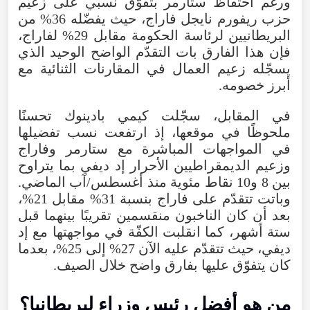
ورغم احتفاظ ستارمر بتفوّق نسبي على زعيم
حزب ريفورم نايجل فاراج، حيث يفضّله 36% من
البريطانيين لرئاسة الحكومة مقابل 29% لفاراج،
فإن هذا الفارق بات التقدّم الواضح الوحيد الذي
يسجّله زعيم العمال في المقارنات الثنائية مع
أبرز خصومه.
في المقابل، سجّلت كيمي بادينوك تحسنًا
ملحوظًا في موقعها، إذ ارتفعت نسب تفضيلها
في المواجهات المباشرة مع ستارمر وفاراج
وزعيم الديمقراطيين الأحرار إد ديفي بما يتراوح
بين 8 و10 نقاط مئوية منذ أغسطس/آب الماضي.
وباتت تتقدّم على فاراج بنسبة 31% مقابل 21%،
بعد أن كان الناخبون منقسمين تقريبًا بينهما قبل
ستة أشهر، كما انقلبت الكفّة في مواجهتها مع إد
ديفي، حيث تتقدّم عليه الآن 27% إلى 25%، بعدما
كان يتفوّق عليها بفارق واضح خلال الصيف.
من هو أفضل رئيس وزراء لبريطانيا؟