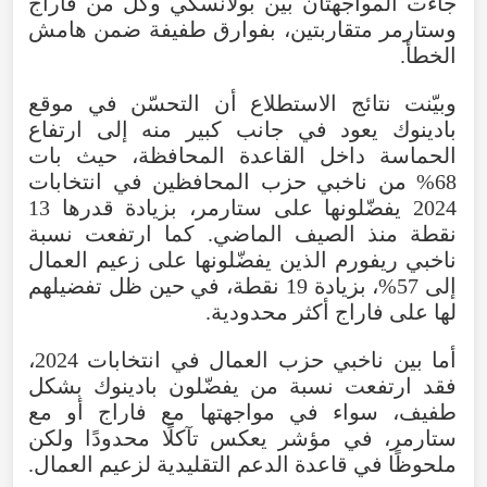
جاءت المواجهتان بين بولانسكي وكل من فاراج
وستارمر متقاربتين، بفوارق طفيفة ضمن هامش
الخطأ.
وبيّنت نتائج الاستطلاع أن التحسّن في موقع
بادينوك يعود في جانب كبير منه إلى ارتفاع
الحماسة داخل القاعدة المحافظة، حيث بات
68% من ناخبي حزب المحافظين في انتخابات
2024 يفضّلونها على ستارمر، بزيادة قدرها 13
نقطة منذ الصيف الماضي. كما ارتفعت نسبة
ناخبي ريفورم الذين يفضّلونها على زعيم العمال
إلى 57%، بزيادة 19 نقطة، في حين ظل تفضيلهم
لها على فاراج أكثر محدودية.
أما بين ناخبي حزب العمال في انتخابات 2024،
فقد ارتفعت نسبة من يفضّلون بادينوك بشكل
طفيف، سواء في مواجهتها مع فاراج أو مع
ستارمر، في مؤشر يعكس تآكلًا محدودًا ولكن
ملحوظًا في قاعدة الدعم التقليدية لزعيم العمال.