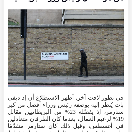
في تطور لافت آخر، أظهر الاستطلاع أن إد ديفي
بات يُنظر إليه بوصفه رئيس وزراء أفضل من كير
ستارمر، إذ يفضّله 23% من البريطانيين مقابل
19% لزعيم العمال، بعدما كان الطرفان متعادلين
في أغسطس، وقبل ذلك كان ستارمر متقدّمًا