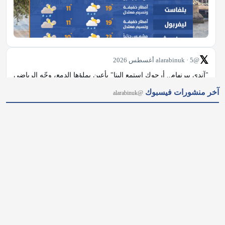
𝕏
@alarabinuk · 5 أغسطس 2026
"آندي بيرنهام.. أرجوك استمع إلينا" بأعينٍ يملؤها الدمع، وجّه الرياضي 
أرشي جودبيرن المصاب بسرطان الدماغ نداءً عاجلًا إلى آندي 
آخر منشورات فيسبوك
@alarabinuk
بيرنهام، مطالبًا إياه بإنشاء "رابطة وطنية لسرطان الدماغ" تمنح 
المرضى فرصة حقيقية للعلاج. #العرب_في_بريطانيا #AUK