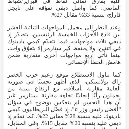
عليه بفارق ثماني نقاط في فبراير/شباط
الماضي. كما واصل ديفي تفوّقه على نايجل
فاراج، بنسبة 33% مقابل 27%.
وعند النظر إلى مجمل المواجهات الثنائية العشر
بين قادة الأحزاب الخمسة الرئيسيين، يتصدّر إد
ديفي ثلاث مواجهات، فيما تتقدّم كيمي بادينوك
في اثنتين، ولا يحتفظ كير ستارمر إلا بتفوّق واحد،
بينما تأتي أربع مواجهات أخرى متقاربة ضمن
هامش الخطأ الإحصائي.
كما تناول الاستطلاع موقع زعيم حزب الخضر
زاك بولانسكي، الذي أظهر تحسنًا في صورته
العامة مقارنة بأسلافه، مع ارتفاع نسبة من
يحملون رأيًا إيجابيًا تجاهه مقارنة بستارمر. غير
أن هذا التحسن لم ينعكس بوضوح في سؤال
“أفضل رئيس وزراء”، إذ فضّل البريطانيون كيمي
بادينوك عليه بنسبة 28% مقابل 22%، كما تقدّم إد
ديفي عليه بنسبة 20% مقابل 15%. وفي المقابل،