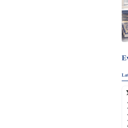
E
La
كيف يُمكن للبريطانيين العرب صناعةُ أثرٍ سياسي 
حقيقي؟ يكشف عدنان حميدان رؤية مبادرة "الصوت 
العربي"، مستعرضًا أهدافها خلال شهر أغسطس في 
استقطاب كل من يؤمن بأهمية العمل السياسي ويملك 
الخبرة للإسهام والتغيير. للانضمام إلى المبادرة وقراءة 