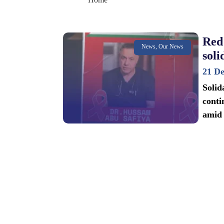
Red
News, Our News
soli
21 D
Solid
conti
amid 