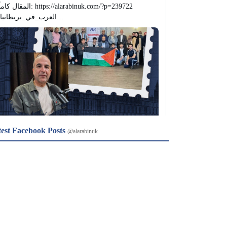
المقال كا: https://alarabinuk.com/?p=239722 
#العرب_في_بريطانيا…
test Facebook Posts
@alarabinuk
𝕏
@alarabinuk · 6 Aug 2026
R to @AlARABINUK: Image