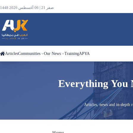
1448 صفر 21 | 06 أغسطس 2026
Articles
Communities
Our News
Training
APYA
Search
Everything You 
the
site
Articles, news and in-depth
Home