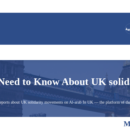
ية
Need to Know About UK soli
 reports about UK solidarity movements on Al-arab In UK — the platform of th
M