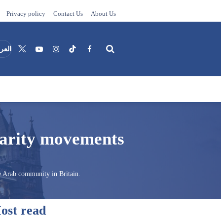
Privacy policy
Contact Us
About Us
العرب
Search
darity movements
e Arab community in Britain.
ost read