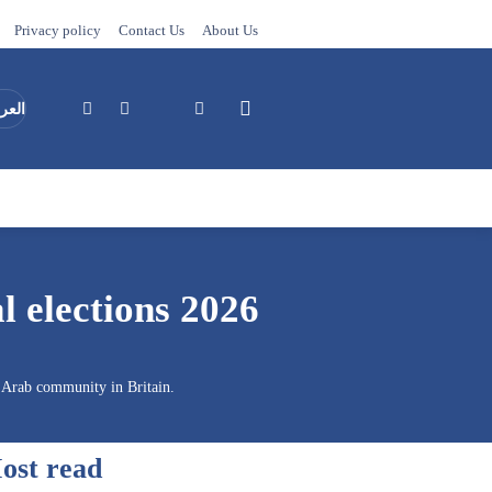
Privacy policy
Contact Us
About Us
العرب
Search
 elections 2026
e Arab community in Britain.
ost read