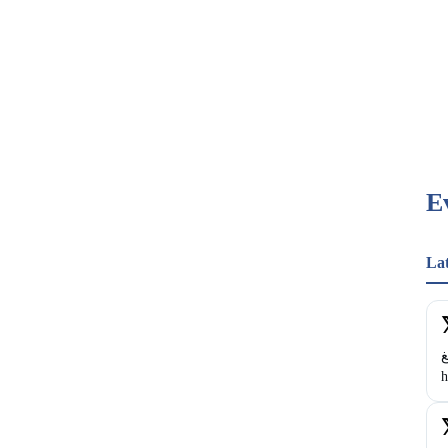
E
La
غ
h