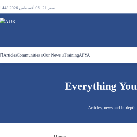
1448 صفر 21 | 06 أغسطس 2026
Articles
Communities
Our News
Training
APYA
Search
Everything You
the
site
Articles, news and in-depth
Home