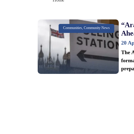
“Ar
Communities, Community News
Ahe
20 Ap
The A
forma
prepa