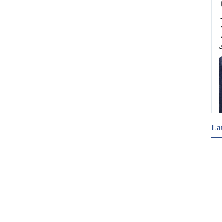
ماذا لو تحوّلت ورقةٌ مفقودة إلى حكمٍ بالسجن لـ 18 عامًا 
داخل مطار؟ ✈️ لو عدنا بالزمن إلى عام 1988 في مطار 
"شارل ديغول" بباريس، لملأت قلبك مشاعر الدهشة 
أمام رجلٍ ترتسم على وجهه مشقات السفر وتثقله 
La
اعتقلت الشرطة البريطانية شخصين عقب اضطرابات 
شهدتها بلدة ثيتفورد في مقاطعة نورفولك، بعدما حاول 
محتجون مناهضون للهجرة اقتحام منزل يُعتقد أنه يؤوي 
طالبي لجوء. وأفادت شرطة نورفولك بأن الاحتجاجات 