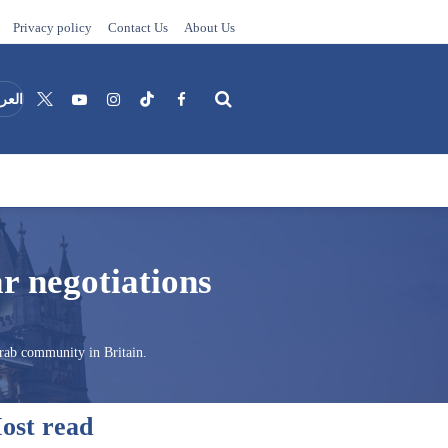
Privacy policy
Contact Us
About Us
العرب
Search
r negotiations
Arab community in Britain.
ost read