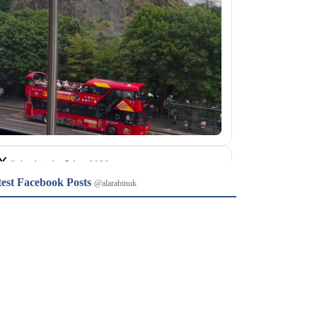
𝕏
@alarabinuk · 7 Aug 2026
test Facebook Posts
@alarabinuk
herby Services على طريق A1(M) في شمال 
يوركشاير، باستخدام سيارة من طرا Nissan Juke، في 
وبحسب الشرطة، دخلت السيارة إلى مبنى المحطة…