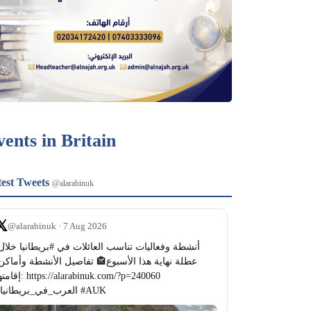
vents in Britain
test Tweets
@alarabinuk
𝕏
@alarabinuk · 7 Aug 2026
: https://alarabinuk.com/?p=240060 
#العرب_في_بريطانيا #AUK