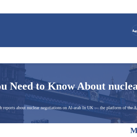
ية
u Need to Know About nuclea
th reports about nuclear negotiations on Al-arab In UK — the platform of the 
M