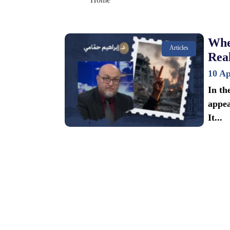
Whe
Articles
Real
10 Ap
In th
appea
It...