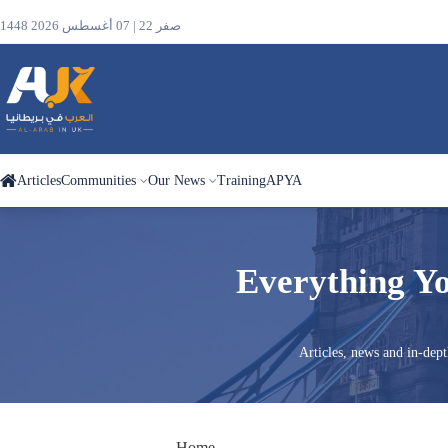
1448 صفر 22 | 07 أغسطس 2026
Articles
Communities
Our News
Training
APYA
Search
Everything Yo
the
site
Articles, news and in-dep
Home