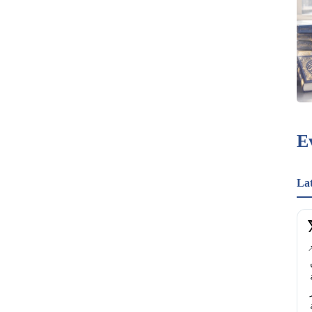
E
La
📌 ". كيف قرأت
الصحافة البريطانية ولادة "اتفاق مكة الدفاعي" بين 
السعودية وتركيا وباكستان؟ جملةٌ واحدة في "اتفاق مكة 
للدفاع المشترك" كانت كافية لاستدعاء المقارنة الأكبر 
في الصحافة البريطانية: أيُّ هجومٍ مسلح على السعودية 