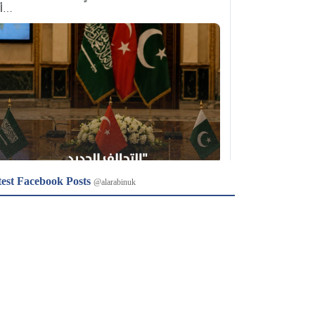
أو…
test Facebook Posts
@alarabinuk
𝕏
@alarabinuk · 8 Aug 2026
to @AlARABINUK: أبرز ما ورد عن هذا التحالف في 
الرابط: https://alarabinuk.com/?p=240130
𝕏
@alarabinuk · 8 Aug 2026
to @AlARABINUK: هل ترون أن "اتفاق مكة 
إسلامي" فعلي؟