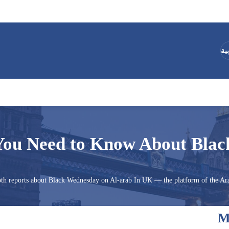
ية
You Need to Know About Bla
epth reports about Black Wednesday on Al-arab In UK — the platform of the Ar
M