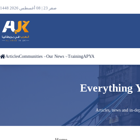
1448 صفر 23 | 08 أغسطس 2026
Articles
Communities
Our News
Training
APYA
Search
Everything 
the
site
Articles, news and in-d
Home