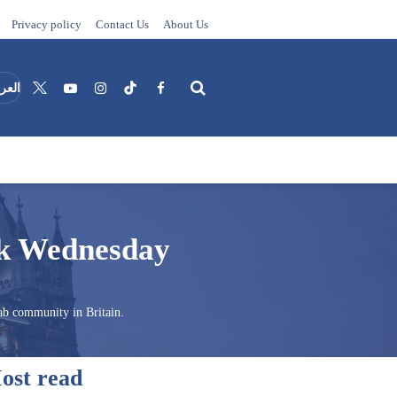
Privacy policy
Contact Us
About Us
العرب
Search
ck Wednesday
ab community in Britain.
ost read