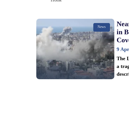
Near
News
in B
Cov
9 Apr
The L
a tra
descr