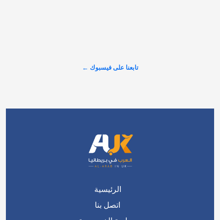
𝕏
@alarabinuk · 6 أغسطس 2026
الطلب الاستثماري على عقارات المدينة المنورة يتصدّر المشهد في 
لندن.. 🇬🇧 نجاح باهر سجّلته شركة "سما العقارية" خلال مشاركتها 
في معرض الاستثمار العقاري السعودي البريطاني، أثمر عن بيع 
مجموعة واسعة من وحداتها السكنية والاستثمارية الراقية للعديد من 
المستثمرين وصنّاع القرار.…
تابعنا على فيسبوك ←
عرض المزيد على X ←
الرئيسية
اتصل بنا