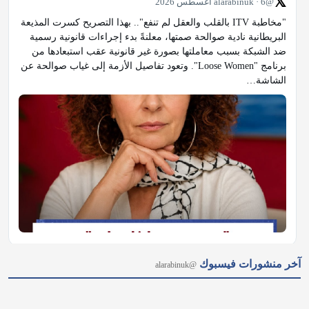
𝕏
@alarabinuk · 6 أغسطس 2026
"مخاطبة ITV بالقلب والعقل لم تنفع".. بهذا التصريح كسرت المذيعة 
البريطانية نادية صوالحة صمتها، معلنةً بدء إجراءات قانونية رسمية 
ضد الشبكة بسبب معاملتها بصورة غير قانونية عقب استبعادها من 
برنامج "Loose Women". وتعود تفاصيل الأزمة إلى غياب صوالحة عن 
الشاشة…
𝕏
@alarabinuk · 6 أغسطس 2026
آخر منشورات فيسبوك
@alarabinuk
"قالوا لك مرتين إنهم لا يريدونك!" في مقابلة طريفة، كشف آندي 
بيرنهام عن الصراحة المطلقة لزوجته في الإشارة إلى إخفاقاته، 