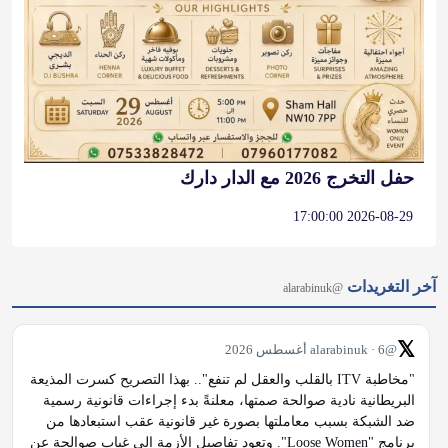
حفل التخرج 2026 مع الدار دارك
2026-08-29 17:00:00
آخر التغريدات
@alarabinuk
𝕏
@alarabinuk · 6 أغسطس 2026
"مخاطبة ITV بالقلب والعقل لم تنفع".. بهذا التصريح كسرت المذيعة 
البريطانية نادية صوالحة صمتها، معلنةً بدء إجراءات قانونية رسمية 
ضد الشبكة بسبب معاملتها بصورة غير قانونية عقب استبعادها من 
برنامج "Loose Women". وتعود تفاصيل الأزمة إلى غياب صوالحة عن 