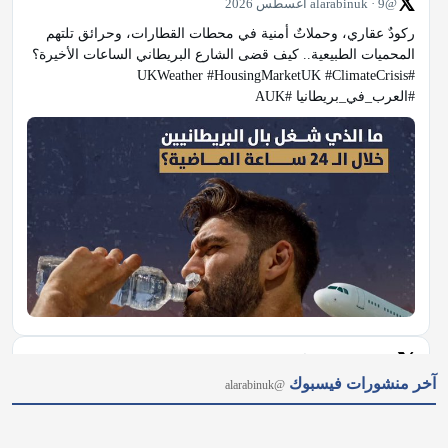
𝕏
@alarabinuk · 9 أغسطس 2026
ركودٌ عقاري، وحملاتٌ أمنية في محطات القطارات، وحرائق تلتهم 
المحميات الطبيعية.. كيف قضى الشارع البريطاني الساعات الأخيرة؟ 
#UKWeather #HousingMarketUK #ClimateCrisis 
#العرب_في_بريطانيا #AUK
𝕏
@alarabinuk · 9 أغسطس 2026
آخر منشورات فيسبوك
@alarabinuk
R to @AlARABINUK: ملفاتٌ ساخنة تتصدر المشهد في الرابط: 
https://alarabinuk.com/?p=240278