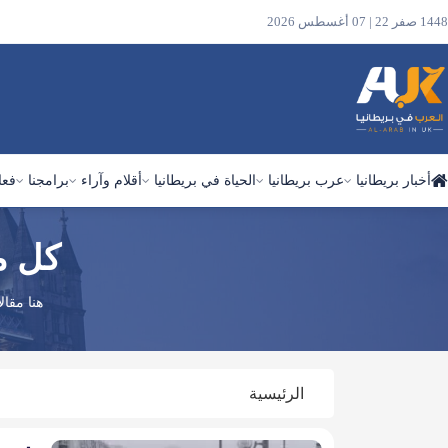
1448 صفر 22 | 07 أغسطس 2026
أخبار بريطانيا
عرب بريطانيا
الحياة في بريطانيا
أقلام وآراء
برامجنا
فعا
كل م
ابحث
في
الموقع
هنا مقا
الرئيسية