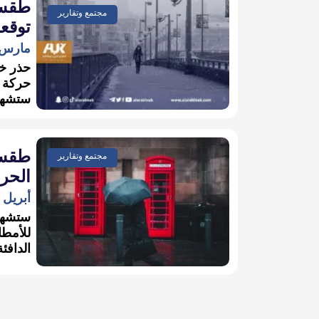
طقس 
مجتمع وتقارير
توقعا
مارس 9, 023
حذر خب
حركة ا
ستشهد ا
طقس 
مجتمع وتقارير
الحرا
أبريل 19, 2022
ستشهد 
للأمطا
الدافئة