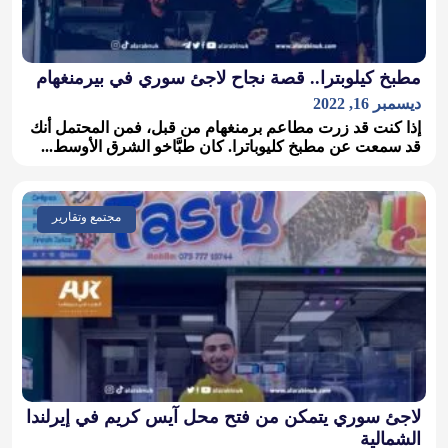
مطبخ كيلوبترا.. قصة نجاح لاجئ سوري في بيرمنغهام
ديسمبر 16, 2022
إذا كنت قد زرت مطاعم برمنغهام من قبل، فمن المحتمل أنك
قد سمعت عن مطبخ كليوباترا. كان طبَّاخو الشرق الأوسط...
مجتمع وتقارير
لاجئ سوري يتمكن من فتح محل آيس كريم في إيرلندا
الشمالية