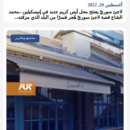
أغسطس 20, 2022
لاجئ سوريّ يفتتح محل آيس كريم جديد في إنيسكيلين ..محمد
الشاع قصة لاجئ سوريّ هُجر قسرًا من البلد الذي مزقته...
مجتمع وتقارير