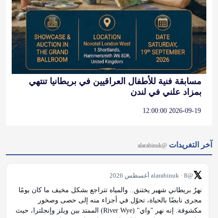
مسابقة فنية للأطفال العراقيين في بريطانيا تنتهي
بمزاد علني في لندن
2026-09-19 12:00:00
آخر التغريدات
@alarabinuk
𝕏
@alarabinuk · 8 أغسطس 2026
نهرٌ بريطاني شهير يختنق.. والمياه تتراجع بشكل مخيف ما كان يومًا 
مجرى نابضًا بالحياة، تحوّل في أجزاء منه إلى حصى وصخور 
مكشوفة. إنه نهر "واي" (River Wye) الممتد بين ويلز وإنجلترا، حيث 
تراجع منسوب مياهه بشكل حاد، وسط مخاوف متزايدة…