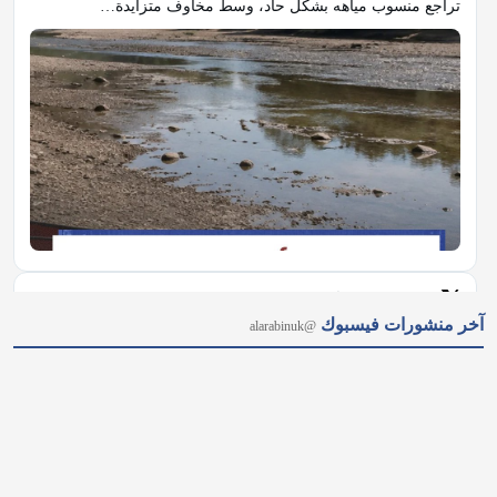
𝕏
@alarabinuk · 8 أغسطس 2026
آخر منشورات فيسبوك
@alarabinuk
"أنت رئيسٌ للشعب أم لأصحاب المصالح؟".. في رسالة قوية إلى 
آندي بيرنهام.. المؤثر المالي البريطاني "توبي نوبات" يفتح النار على 
الشركات العملاقة والبنوك التي تجني الأرباح من الحروب والمجاعات 
على حساب المواطن العادي، وتفاقم أزمات الغذاء والجفاف إرضاءً 
لدونالد ترامب،…